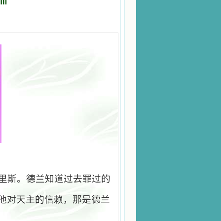
Ⅲ
里斯。德兰知道过去罪过的
他对天主的信赖，那是德兰