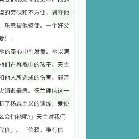
境的劳碌和不方便，剥夺他
，乐意被他驱使。一个好父
爱！」
祂的圣心中引发爱。祂以满
他们在襁褓中的孩子。天主
和他人所造成的伤害。罪污
火销毁罪恶。德兰确信这一
断了杨森主义的锁炼，爱使
么会怕祂呢
?
」天主对我们
代价」。「信赖，唯有信