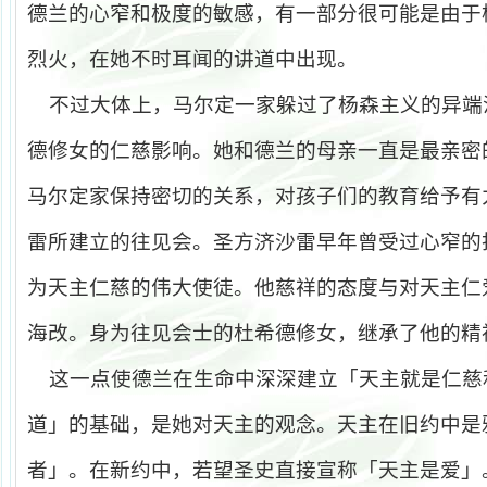
德兰的心窄和极度的敏感，有一部分很可能是由于
烈火，在她不时耳闻的讲道中出现。
不过大体上，马尔定一家躲过了杨森主义的异端
德修女的仁慈影响。她和德兰的母亲一直是最亲密
马尔定家保持密切的关系，对孩子们的教育给予有
雷所建立的往见会。圣方济沙雷早年曾受过心窄的
为天主仁慈的伟大使徒。他慈祥的态度与对天主仁
海改。身为往见会士的杜希德修女，继承了他的精
这一点使德兰在生命中深深建立「天主就是仁慈
道」的基础，是她对天主的观念。天主在旧约中是
者」。在新约中，若望圣史直接宣称「天主是爱」