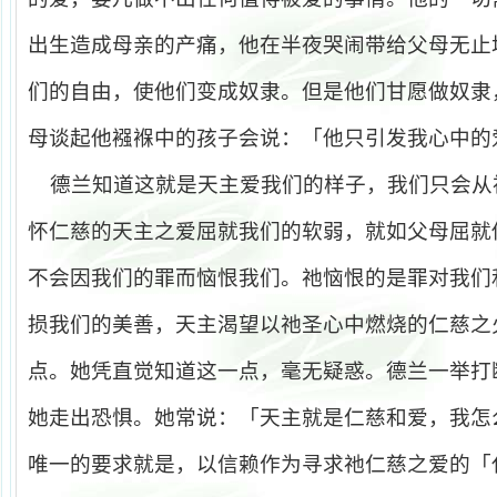
出生造成母亲的产痛，他在半夜哭闹带给父母无止
们的自由，使他们变成奴隶。但是他们甘愿做奴隶
母谈起他襁褓中的孩子会说：「他只引发我心中的
德兰知道这就是天主爱我们的样子，我们只会从
怀仁慈的天主之爱屈就我们的软弱，就如父母屈就
不会因我们的罪而恼恨我们。祂恼恨的是罪对我们
损我们的美善，天主渴望以祂圣心中燃烧的仁慈之
点。她凭直觉知道这一点，毫无疑惑。德兰一举打
她走出恐惧。她常说：「天主就是仁慈和爱，我怎
唯一的要求就是，以信赖作为寻求祂仁慈之爱的「