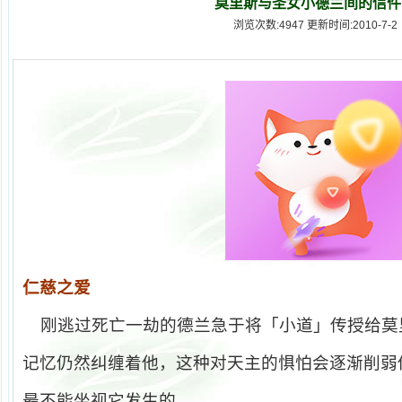
莫里斯与圣女小德兰间的信件
浏览次数:4947 更新时间:2010-7-2
仁慈之爱
刚逃过死亡一劫的德兰急于将「小道」传授给莫
记忆仍然纠缠着他，这种对天主的惧怕会逐渐削弱
最不能坐视它发生的。