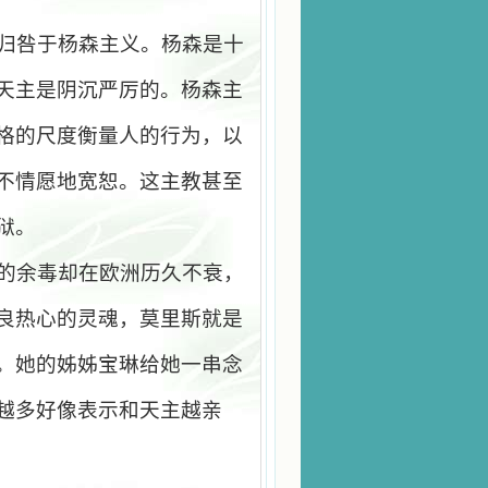
归咎于杨森主义。杨森是十
天主是阴沉严厉的。杨森主
格的尺度衡量人的行为，以
不情愿地宽恕。这主教甚至
狱。
的余毒却在欧洲历久不衰，
良热心的灵魂，莫里斯就是
。她的姊姊宝琳给她一串念
越多好像表示和天主越亲