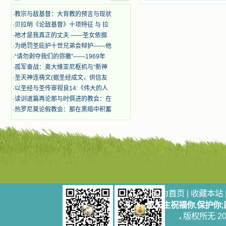
迫、凌辱，为将福音广传而被人追杀
·
教宗与敌基督：大背教的预言与现状
时，我为他们的在天之灵祈祷，我哭
·
贝拉明《论敌基督》十项特征 与 拉
着，为自已的同胞带给他们的苦难而
哀号。我一遍遍地重读那一行行被我
·
祂才是我真正的丈夫 ——圣女依搦
的斑斑泪痕弄得模糊不清的字句，那
·
为绝罚圣庇护十世兄弟会辩护——他
些被主的爱火所燃烧而离开家乡来到
·
“请勿剥夺我们的弥撒”——1969年
中国的传教士，我多么爱你们啊！我
·
孤军奋战：奥大维亚尼枢机与“新神
心中流淌着多少感激的泪水。 他
·
圣天神连祷文(据圣经成文，供信友
们受苦却觉得喜乐，因为他们爱主，
·
以圣经与圣传审视良14:《伟大的人
他们感到能为主受一点苦是多么喜乐
的事。他们受苦时仍在唱着感谢的
·
读训道篇再论那与时俱进的教会：在
歌，因他们无法不称颂主，因主使他
·
热罗尼莫论假教会：那在黑暗中积蓄
们的心灵洋溢了快乐；他们激发了我
内心神圣的热情，在我的心灵深处燃
烧起一股无法扑灭的火焰，他们那强
有力的言行激励我向前。 我一面
读，一面想过着他们这样圣善的生
活，也立志不在这虚幻的尘世中寻求
安慰。我一读就是几个钟头，累了就
望着书上的圣像沉思默想。啊，当我
想到我有一天还要见到他们，亲耳聆
设为首页
|
收藏本站
听他们的教诲，伴随在他们的身边，
愿天主祝福你,保护你
和他们一起赞颂吾主，想到那使我欣
版权所无 2006
喜欢乐的甜蜜的相会，这世界对于我
一点吸引力都没有了。 从这些书