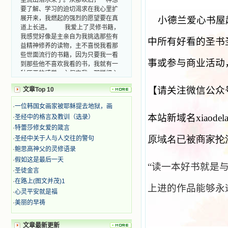
要了解、学习的迫切渴求在我心里扩
展开来，我燃起的强烈的愿望要在真
小德兰爱心书屋
道上长进。 我爱上了灵修书籍，
我感觉好像是主亲自为我挑选那些有
中所有好看的圣书
益精神修养的读物，主不喜悦我看那
些世面流行的书籍，因为只要我一看
到那些他不喜欢我看的书，我就有一
事或参与商业活动
种厌恶的感觉。主保守我，那样细心
地防护着我，从那以后我从未读过一
本不良的书籍。 善良的书使人向
【请关注微信公众
文章Top 10
善，这些圣人的作品，渐渐地印在了
·
一位韩国女画家被耶稣提去地狱，画
我的脑子里。读这些圣书时，我思潮
汹涌起伏，欣喜不能自已。书中谈到
本站新域名xiaodelan
·
圣经中的格言及教训（选录）
这些圣人们如何在与主的交往中得到
·
特蕾莎修女爱的箴言
灵命的更新，德行的馨香如何上达天
原域名已被商家抡
·
圣经中关于人与人交往的警句
庭。啊，在这世上曾住过那么多热心
·
鲍思高神父的灵修语录
的圣人，为了传播福音，他们告别亲
·
假如这是最后一天
人，舍下了他们手中的一切，轻快地
“读一本好书就是
·
圣徒金言
踏上了异国他乡，到没有人知道真神
的世界里去。啊，若不是主的引领，
·
在路上(图文并茂)1
上进的作品能够永
我可能到死还不认识他们呢！ 我
·
心灵平安就是福
的心灵从主给我的这些圣人的言行中
·
美丽的早祷
选取了最美的色彩；当他们的一生在
我面前展开时，我是多么的惊奇、兴
文章最新更新
奋啊！当我读到他们为主而受人逼