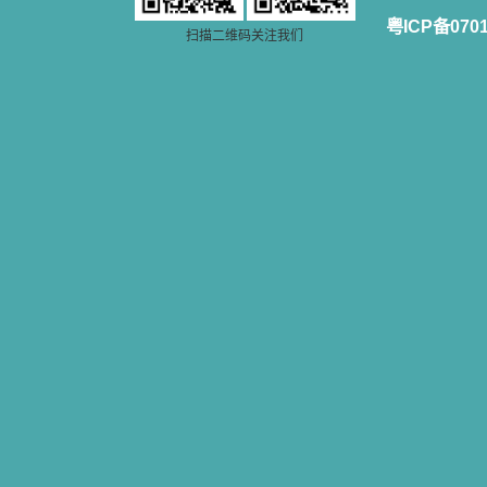
籍里，我认识了许多爱主的人，他们
粤ICP备070
扫描二维码关注我们
使我更亲近主，帮助我更深的认识
主，爱主。这些曾经生活在人间的圣
人圣女，内心隐藏着来自天上光照的
各种宝藏，听他们对悦主的甜蜜喁
语，我也陶醉了。主藉着这些书籍慢
慢地培养我的心灵，当我看到这些圣
德芬芳的圣人再看看满身污秽的我，
我失望过，沮丧过，哭泣过，和主呕
气过，甚至埋怨天主不用祂的全能让
我立刻成圣。但是主让我明白，灵命
的成长需要时间，成长是渐进的，农
民等待稻谷的长成需要整个季节，才
能品尝丰收的喜悦，我也要有谦卑受
教的态度才能接受主的话语，要让这
些圣言成为血肉（果实），是需要时
间的。 从网上我读到许多有益心
灵的书。当我首次读到盖恩夫人的传
记时，清泪沾腮，她的经历强烈地震
撼着我的心，我接受到了一个很大的
恩宠，使我认识了十字架是生命的真
正之路。读圣女小德兰的传记时，我
又有别一种感受，我看到了一个与我
眼所见的完全不同的世界，那里没有