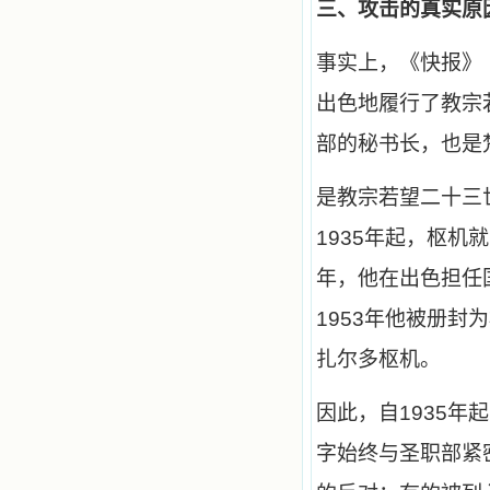
三、攻击的真实原
小德兰爱心书屋最新公告 有一天，我
做了一个奇怪的梦，至今让我难忘。
梦中，我看到一本打开的用石头做的
事实上，《快报》
书，我用舌头去舔它，觉得有一种甜
味，我就更用力去舔，最后从这本书
出色地履行了教宗
里流出活水来了。从那以后，一种想
要了解、学习的迫切渴求在我心里扩
部的秘书长，也是
展开来，我燃起的强烈的愿望要在真
道上长进。 我爱上了灵修书籍，
我感觉好像是主亲自为我挑选那些有
是教宗若望二十三
益精神修养的读物，主不喜悦我看那
些世面流行的书籍，因为只要我一看
1935年起，枢机
到那些他不喜欢我看的书，我就有一
种厌恶的感觉。主保守我，那样细心
年，他在出色担任
地防护着我，从那以后我从未读过一
本不良的书籍。 善良的书使人向
1953年他被册
善，这些圣人的作品，渐渐地印在了
我的脑子里。读这些圣书时，我思潮
扎尔多枢机。
汹涌起伏，欣喜不能自已。书中谈到
这些圣人们如何在与主的交往中得到
灵命的更新，德行的馨香如何上达天
因此，自1935
庭。啊，在这世上曾住过那么多热心
的圣人，为了传播福音，他们告别亲
字始终与圣职部紧
人，舍下了他们手中的一切，轻快地
踏上了异国他乡，到没有人知道真神