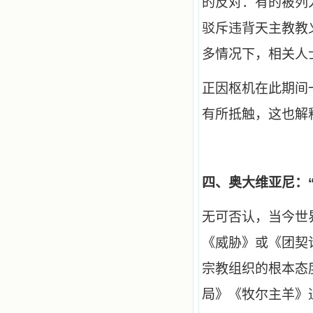
的反对：有的被列
的世界里去。啊，若不是主的引领，
我可能到死还不认识他们呢！ 我
驳斥违背天主教教
的心灵从主给我的这些圣人的言行中
选取了最美的色彩；当他们的一生在
多情况下，相关人
我面前展开时，我是多么的惊奇、兴
奋啊！当我读到他们为主而受人逼
迫、凌辱，为将福音广传而被人追杀
正因枢机在此期间
时，我为他们的在天之灵祈祷，我哭
着，为自已的同胞带给他们的苦难而
有所抵触，这也解
哀号。我一遍遍地重读那一行行被我
的斑斑泪痕弄得模糊不清的字句，那
些被主的爱火所燃烧而离开家乡来到
中国的传教士，我多么爱你们啊！我
心中流淌着多少感激的泪水。 他
四、奥大维亚尼：
们受苦却觉得喜乐，因为他们爱主，
他们感到能为主受一点苦是多么喜乐
的事。他们受苦时仍在唱着感谢的
无可否认，当今世
歌，因他们无法不称颂主，因主使他
们的心灵洋溢了快乐；他们激发了我
《威胁》或《团契
内心神圣的热情，在我的心灵深处燃
烧起一股无法扑灭的火焰，他们那强
宗教组织的根本态
有力的言行激励我向前。 我一面
读，一面想过着他们这样圣善的生
局》《牧尔主羊》
活，也立志不在这虚幻的尘世中寻求
安慰。我一读就是几个钟头，累了就