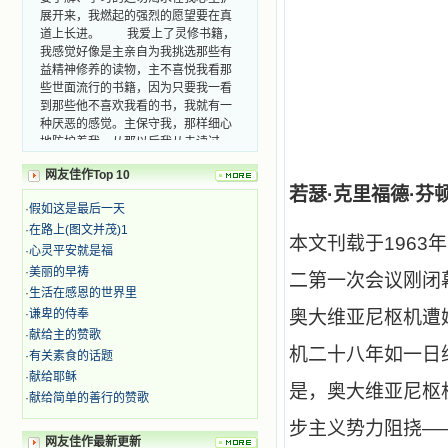
道上长进。 我爱上了灵修书籍，
我感觉好像是主亲自为我挑选那些有
益精神修养的读物，主不喜悦我看那
些世面流行的书籍，因为只要我一看
到那些他不喜欢我看的书，我就有一
种厌恶的感觉。主保守我，那样细心
地防护着我，从那以后我从未读过一
本不良的书籍。 善良的书使人向
善，这些圣人的作品，渐渐地印在了
网友佳作Top 10
我的脑子里。读这些圣书时，我思潮
若瑟·克里福德·芬顿蒙席 (
汹涌起伏，欣喜不能自已。书中谈到
·
假如这是最后一天
这些圣人们如何在与主的交往中得到
·
在路上(图文并茂)1
灵命的更新，德行的馨香如何上达天
本文刊载于196
·
心灵平安就是福
庭。啊，在这世上曾住过那么多热心
的圣人，为了传播福音，他们告别亲
·
美丽的早祷
二第一次会议刚闭
人，舍下了他们手中的一切，轻快地
·
生活在感恩的世界里
踏上了异国他乡，到没有人知道真神
·
谦卑的侍奉
奥大维亚尼枢机遭
的世界里去。啊，若不是主的引领，
·
献给主的赞歌
我可能到死还不认识他们呢！ 我
机二十八年如一日
·
有关素食的话题
的心灵从主给我的这些圣人的言行中
·
献给耶稣
选取了最美的色彩；当他们的一生在
是，奥大维亚尼枢
我面前展开时，我是多么的惊奇、兴
·
献给简单的善行的赞歌
奋啊！当我读到他们为主而受人逼
步主义势力阻挠—
迫、凌辱，为将福音广传而被人追杀
网友佳作最新更新