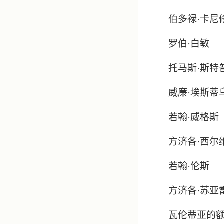
伯多禄·卡尼
罗伯·白敏
托马斯·斯特
威廉·埃斯蒂
若翰·威格斯
方济各·西尔
若翰·伦斯
方济各·苏亚
瓦伦蒂亚的