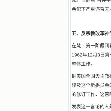
象。但倘若“新神
祈祷告诉天主的。就这样，他们和我
会犯下严重违背天
共享生活的体验，不断地把上天仁爱
的芬芳散播给我，他们的友谊使我的
欢乐加倍，痛苦减半；他们已走过死
阴的幽谷，从他们身上我学习到了明
辨、通达、智慧、勇敢、诚实、快
乐、圣洁等等美德。他们的言行是滋
五、反宗教改革神
润我心田的美酒。 这些书使我专
注于天上的事理，我的很多不良嗜好
因此不知不觉地放弃了。我的信德一
在梵二第一阶段闭
天一天长大，我知道我的一言一行都
有天使记录；我也深信人有灵魂，信
1962年12月8
主的人有一个美好的家；也相信圣人
们都在天上为我祈祷，我并不是孤军
整体工作。
奋战；我是生活在一个由天上地下千
千万万奉耶稣的名而组成的家庭里，
据美国全国天主教
我庆幸自己因了主的恩宠能生活在这
个大家庭慈爱的怀抱里；我也渴望所
有的人都能进入光明天家，和圣人们
谈及这个新委员会
一起赞美天主于无穷世！ 小德兰
爱心书屋启源于一个美好的梦。小德
的修订工作，这意味
兰希望所有圣书的作者和译者都能向
主敞开心门，为圣书广传而不记个人
发表这一言论的人
的私利；愿天主赐福小德兰；赐福所