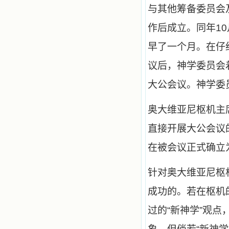
与其他筹备委员会
撼着我的心，我接受到了一个很大的
恩宠，使我认识了十字架是生命的真
正之路。读圣女小德兰的传记时，我
作后成立。同年1
又有别一种感受，我看到了一个与我
眼所见的完全不同的世界，那里没有
早了一个月。在仔
争吵，没有仇恨，没有岐视，那是主
自己在人的心里建造的爱的天堂。还
议后，神学委员会
有圣女大德兰的自传，在这位圣女的
感召下，我初领了圣体，从圣体中获
大公会议。神学委
得无量恩宠。这些书引我向往那超性
的境界，向往那浑然忘我的境界，从
奥大维亚尼枢机主
此无益的书一概不看了。我一遍遍地
重温这些我喜欢的书籍，一遍又一遍
直接开展大公会议
地回味书中那些难忘的情景，我和他
们谈心，告诉他们我愿意效法他们，
心里多么渴望能像他们那样爱主。
在被会议正式确立
我因此而认识了许许多多圣人，
这些圣人中有许多也曾是罪人，使我
针对奥大维亚尼枢
也能向他们敞开心门。我一会儿求这
个圣人为我转祷，一会儿求那个圣人
成功的。若在枢机
为我祈求圣宠，这些圣人使我的生活
变得丰富多彩。我想，既然他们真心
过的“新神学”观
爱天主，那么他们也会真心爱我。现
在他们和天主如此接近，当世人向他
们祈求时，他们也会想方设法将我的