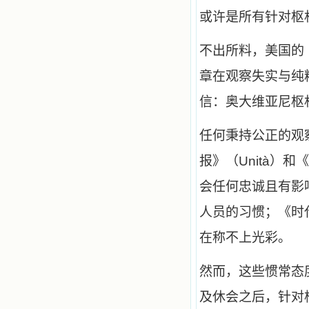
使我更亲近主，帮助我更深的认识
主，爱主。这些曾经生活在人间的圣
或许是所有针对枢
人圣女，内心隐藏着来自天上光照的
各种宝藏，听他们对悦主的甜蜜喁
不出所料，美国的
语，我也陶醉了。主藉着这些书籍慢
慢地培养我的心灵，当我看到这些圣
章在观察失实与纯
德芬芳的圣人再看看满身污秽的我，
我失望过，沮丧过，哭泣过，和主呕
信：奥大维亚尼枢
气过，甚至埋怨天主不用祂的全能让
我立刻成圣。但是主让我明白，灵命
的成长需要时间，成长是渐进的，农
任何秉持公正的观
民等待稻谷的长成需要整个季节，才
能品尝丰收的喜悦，我也要有谦卑受
报》（Unità）和
教的态度才能接受主的话语，要让这
些圣言成为血肉（果实），是需要时
会任何忠诚且有影
间的。 从网上我读到许多有益心
灵的书。当我首次读到盖恩夫人的传
人员的习惯；《时
记时，清泪沾腮，她的经历强烈地震
撼着我的心，我接受到了一个很大的
在称不上光彩。
恩宠，使我认识了十字架是生命的真
正之路。读圣女小德兰的传记时，我
又有别一种感受，我看到了一个与我
然而，这些惯常态
眼所见的完全不同的世界，那里没有
争吵，没有仇恨，没有岐视，那是主
及休会之后，针对
自己在人的心里建造的爱的天堂。还