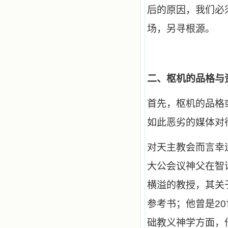
有圣女大德兰的自传，在这位圣女的
后的原因，我们必
感召下，我初领了圣体，从圣体中获
得无量恩宠。这些书引我向往那超性
场，另寻根源。
的境界，向往那浑然忘我的境界，从
此无益的书一概不看了。我一遍遍地
重温这些我喜欢的书籍，一遍又一遍
地回味书中那些难忘的情景，我和他
们谈心，告诉他们我愿意效法他们，
心里多么渴望能像他们那样爱主。
二、枢机的品格与
我因此而认识了许许多多圣人，
这些圣人中有许多也曾是罪人，使我
首先，枢机的品格
也能向他们敞开心门。我一会儿求这
个圣人为我转祷，一会儿求那个圣人
如此恶劣的媒体对
为我祈求圣宠，这些圣人使我的生活
变得丰富多彩。我想，既然他们真心
爱天主，那么他们也会真心爱我。现
对天主教会而言幸
在他们和天主如此接近，当世人向他
们祈求时，他们也会想方设法将我的
大公会议神父在智
祈祷告诉天主的。就这样，他们和我
共享生活的体验，不断地把上天仁爱
横溢的教授，其关
的芬芳散播给我，他们的友谊使我的
欢乐加倍，痛苦减半；他们已走过死
参考书；他曾是2
阴的幽谷，从他们身上我学习到了明
辨、通达、智慧、勇敢、诚实、快
础教义神学方面，
乐、圣洁等等美德。他们的言行是滋