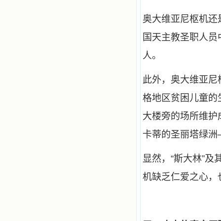
润我心田的美酒。 这些书使我专
注于天上的事理，我的很多不良嗜好
奥大维亚尼枢机还
因此不知不觉地放弃了。我的信德一
天一天长大，我知道我的一言一行都
国天主教圣职人员
有天使记录；我也深信人有灵魂，信
主的人有一个美好的家；也相信圣人
人。
们都在天上为我祈祷，我并不是孤军
奋战；我是生活在一个由天上地下千
千万万奉耶稣的名而组成的家庭里，
此外，奥大维亚尼
我庆幸自己因了主的恩宠能生活在这
个大家庭慈爱的怀抱里；我也渴望所
格地区贫困儿童的
有的人都能进入光明天家，和圣人们
一起赞美天主于无穷世！ 小德兰
大楼旁的场所维护
爱心书屋启源于一个美好的梦。小德
兰希望所有圣书的作者和译者都能向
卡蒂的圣丽塔绿洲
主敞开心门，为圣书广传而不记个人
的私利；愿天主赐福小德兰；赐福所
有传扬主名的网站；赐福所有来看圣
显然，“斯大林”
书的人；也求主扩张人的心界，使小
德兰能将更多更好的书藉，献给喜欢
机缺乏仁爱之心，
读圣书的人！从2014年12月18日开始
我们使用新域名(xiaodelan.love），
原域名被他人办理开通,请您更改您网
站或博客上的链接，谢谢。 【请关注
微信公众号：小德兰书屋】