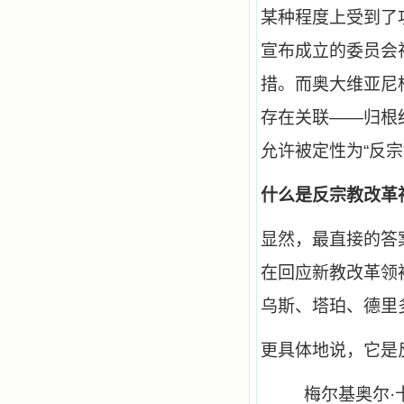
有传扬主名的网站；赐福所有来看圣
某种程度上受到了
书的人；也求主扩张人的心界，使小
德兰能将更多更好的书藉，献给喜欢
宣布成立的委员会
读圣书的人！从2014年12月18日开始
我们使用新域名(xiaodelan.love），
措。而奥大维亚尼
原域名被他人办理开通,请您更改您网
站或博客上的链接，谢谢。 【请关注
微信公众号：小德兰书屋】
存在关联——归根
允许被定性为“反
什么是反宗教改革
显然，最直接的答
在回应新教改革领
乌斯、塔珀、德里
更具体地说，它是
梅尔基奥尔·