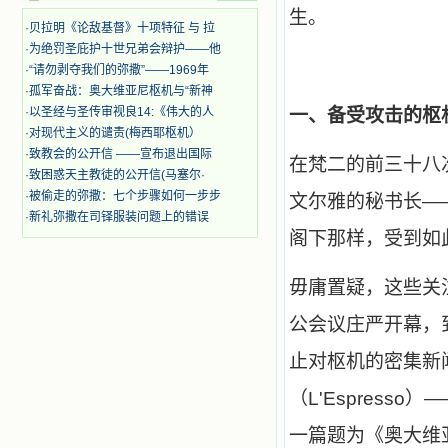
时，我为他们的在天之灵祈祷，我哭
生。
着，为自已的同胞带给他们的苦难而
·
贝拉明《论敌基督》十项特征 与 拉
哀号。我一遍遍地重读那一行行被我
·
为绝罚圣庇护十世兄弟会辩护——他
的斑斑泪痕弄得模糊不清的字句，那
·
“请勿剥夺我们的弥撒”——1969年
些被主的爱火所燃烧而离开家乡来到
·
孤军奋战：奥大维亚尼枢机与“新神
中国的传教士，我多么爱你们啊！我
心中流淌着多少感激的泪水。 他
·
以圣经与圣传审视良14:《伟大的人
一、备受攻击的枢
们受苦却觉得喜乐，因为他们爱主，
·
对现代主义的谴责(梅西耶枢机）
他们感到能为主受一点苦是多么喜乐
·
致教会的公开信 ——宣布退出国际
在梵二的前三十八
的事。他们受苦时仍在唱着感谢的
·
致困惑天主教徒的公开信(马塞尔·
歌，因他们无法不称颂主，因主使他
·
被偷走的弥撒：七个步骤如何一步步
文尔雅的秘书长——阿尔弗
们的心灵洋溢了快乐；他们激发了我
·
新礼弥撒在司铎服装问题上的错误
内心神圣的热情，在我的心灵深处燃
烧起一股无法扑灭的火焰，他们那强
阁下那样，受到如
有力的言行激励我向前。 我一面
读，一面想过着他们这样圣善的生
毋庸置疑，这些关
活，也立志不在这虚幻的尘世中寻求
安慰。我一读就是几个钟头，累了就
公会议庄严开幕，
望着书上的圣像沉思默想。啊，当我
想到我有一天还要见到他们，亲耳聆
止对枢机的密集新
听他们的教诲，伴随在他们的身边，
和他们一起赞颂吾主，想到那使我欣
（L'Espres
喜欢乐的甜蜜的相会，这世界对于我
一点吸引力都没有了。 从这些书
一篇题为《奥大维亚尼的
籍里，我认识了许多爱主的人，他们