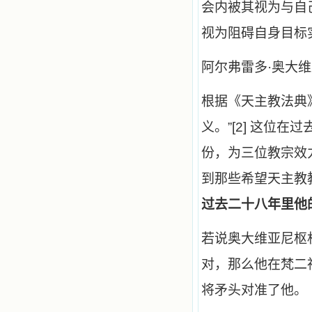
会内被其视为与自
望着书上的圣像沉思默想。啊，当我
想到我有一天还要见到他们，亲耳聆
视为阻碍自身目标
听他们的教诲，伴随在他们的身边，
和他们一起赞颂吾主，想到那使我欣
喜欢乐的甜蜜的相会，这世界对于我
阿尔弗雷多·奥大
一点吸引力都没有了。 从这些书
籍里，我认识了许多爱主的人，他们
使我更亲近主，帮助我更深的认识
根据《天主教法典
主，爱主。这些曾经生活在人间的圣
人圣女，内心隐藏着来自天上光照的
义。”[2] 这位
各种宝藏，听他们对悦主的甜蜜喁
语，我也陶醉了。主藉着这些书籍慢
份，为三位教宗效
慢地培养我的心灵，当我看到这些圣
德芬芳的圣人再看看满身污秽的我，
到那些希望天主教
我失望过，沮丧过，哭泣过，和主呕
气过，甚至埋怨天主不用祂的全能让
过去二十八年里他
我立刻成圣。但是主让我明白，灵命
的成长需要时间，成长是渐进的，农
民等待稻谷的长成需要整个季节，才
若说奥大维亚尼枢
能品尝丰收的喜悦，我也要有谦卑受
教的态度才能接受主的话语，要让这
对，那么他在梵二
些圣言成为血肉（果实），是需要时
间的。 从网上我读到许多有益心
将矛头对准了他。
灵的书。当我首次读到盖恩夫人的传
记时，清泪沾腮，她的经历强烈地震