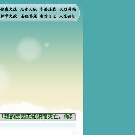
的民因无知识而灭亡。你弃掉知识，我也必弃掉你，使你