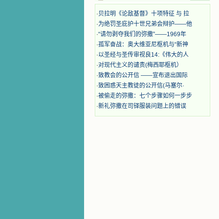
些被主的爱火所燃烧而离开家乡来到
中国的传教士，我多么爱你们啊！我
·
贝拉明《论敌基督》十项特征 与 拉
心中流淌着多少感激的泪水。 他
·
为绝罚圣庇护十世兄弟会辩护——他
们受苦却觉得喜乐，因为他们爱主，
·
“请勿剥夺我们的弥撒”——1969年
他们感到能为主受一点苦是多么喜乐
·
孤军奋战：奥大维亚尼枢机与“新神
的事。他们受苦时仍在唱着感谢的
·
以圣经与圣传审视良14:《伟大的人
歌，因他们无法不称颂主，因主使他
·
对现代主义的谴责(梅西耶枢机）
们的心灵洋溢了快乐；他们激发了我
内心神圣的热情，在我的心灵深处燃
·
致教会的公开信 ——宣布退出国际
烧起一股无法扑灭的火焰，他们那强
·
致困惑天主教徒的公开信(马塞尔·
有力的言行激励我向前。 我一面
·
被偷走的弥撒：七个步骤如何一步步
读，一面想过着他们这样圣善的生
·
新礼弥撒在司铎服装问题上的错误
活，也立志不在这虚幻的尘世中寻求
安慰。我一读就是几个钟头，累了就
望着书上的圣像沉思默想。啊，当我
想到我有一天还要见到他们，亲耳聆
听他们的教诲，伴随在他们的身边，
和他们一起赞颂吾主，想到那使我欣
喜欢乐的甜蜜的相会，这世界对于我
一点吸引力都没有了。 从这些书
籍里，我认识了许多爱主的人，他们
使我更亲近主，帮助我更深的认识
主，爱主。这些曾经生活在人间的圣
人圣女，内心隐藏着来自天上光照的
各种宝藏，听他们对悦主的甜蜜喁