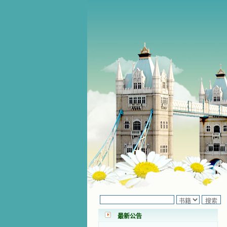
小德兰爱心书屋最新公告 有一天，我
做了一个奇怪的梦，至今让我难忘。
梦中，我看到一本打开的用石头做的
书，我用舌头去舔它，觉得有一种甜
味，我就更用力去舔，最后从这本书
里流出活水来了。从那以后，一种想
要了解、学习的迫切渴求在我心里扩
展开来，我燃起的强烈的愿望要在真
道上长进。 我爱上了灵修书籍，
我感觉好像是主亲自为我挑选那些有
最新公告
益精神修养的读物，主不喜悦我看那