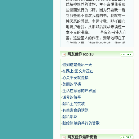
些世面流行的书籍，因为只要我一看
到那些他不喜欢我看的书，我就有一
种厌恶的感觉。主保守我，那样细心
地防护着我，从那以后我从未读过一
本不良的书籍。 善良的书使人向
善，这些圣人的作品，渐渐地印在了
我的脑子里。读这些圣书时，我思潮
汹涌起伏，欣喜不能自已。书中谈到
这些圣人们如何在与主的交往中得到
灵命的更新，德行的馨香如何上达天
网友佳作Top 10
庭。啊，在这世上曾住过那么多热心
的圣人，为了传播福音，他们告别亲
·
假如这是最后一天
人，舍下了他们手中的一切，轻快地
·
在路上(图文并茂)1
踏上了异国他乡，到没有人知道真神
·
心灵平安就是福
的世界里去。啊，若不是主的引领，
·
美丽的早祷
我可能到死还不认识他们呢！ 我
·
生活在感恩的世界里
的心灵从主给我的这些圣人的言行中
选取了最美的色彩；当他们的一生在
·
谦卑的侍奉
我面前展开时，我是多么的惊奇、兴
·
献给主的赞歌
奋啊！当我读到他们为主而受人逼
·
有关素食的话题
迫、凌辱，为将福音广传而被人追杀
·
献给耶稣
时，我为他们的在天之灵祈祷，我哭
·
献给简单的善行的赞歌
着，为自已的同胞带给他们的苦难而
哀号。我一遍遍地重读那一行行被我
的斑斑泪痕弄得模糊不清的字句，那
网友佳作最新更新