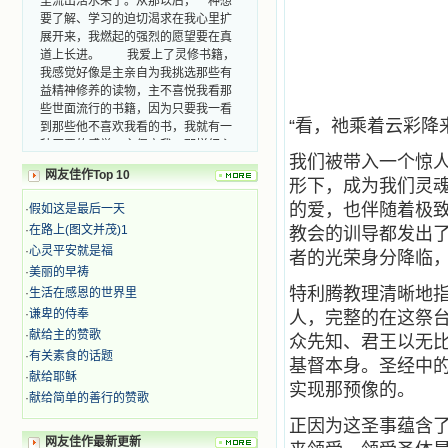
要了解、学习的迫切渴求在我心里扩
展开来，我燃起的强烈的愿望要在真
道上长进。 我爱上了灵修书籍，
我感觉好像是主亲自为我挑选那些有
益精神修养的读物，主不喜悦我看那
些世面流行的书籍，因为只要我一看
到那些他不喜欢我看的书，我就有一
“看，祂乘着云彩降
种厌恶的感觉。主保守我，那样细心
地防护着我，从那以后我从未读过一
我们被带入一个惊
本不良的书籍。 善良的书使人向
网友佳作Top 10
形下，成为我们灵
善，这些圣人的作品，渐渐地印在了
的爱，也伴随着极
·
假如这是最后一天
我的脑子里。读这些圣书时，我思潮
汹涌起伏，欣喜不能自已。书中谈到
·
在路上(图文并茂)1
教会的训导都发出
这些圣人们如何在与主的交往中得到
·
心灵平安就是福
者的光荣身分降临
灵命的更新，德行的馨香如何上达天
·
美丽的早祷
庭。啊，在这世上曾住过那么多热心
特利腾教理清晰地
·
生活在感恩的世界里
的圣人，为了传播福音，他们告别亲
·
谦卑的侍奉
人，完整的在这祭
人，舍下了他们手中的一切，轻快地
·
献给主的赞歌
踏上了异国他乡，到没有人知道真神
众先知、君王以无
的世界里去。啊，若不是主的引领，
·
有关素食的话题
基督本身。圣经中
我可能到死还不认识他们呢！ 我
·
献给耶稣
实现那预像的。
的心灵从主给我的这些圣人的言行中
·
献给简单的善行的赞歌
选取了最美的色彩；当他们的一生在
正因为这圣事蕴含了
我面前展开时，我是多么的惊奇、兴
网友佳作最新更新
奋啊！当我读到他们为主而受人逼