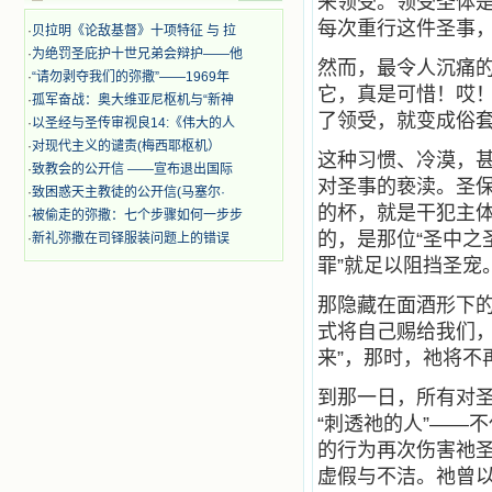
来领受。领受圣体
迫、凌辱，为将福音广传而被人追杀
每次重行这件圣事，
·
贝拉明《论敌基督》十项特征 与 拉
时，我为他们的在天之灵祈祷，我哭
·
为绝罚圣庇护十世兄弟会辩护——他
着，为自已的同胞带给他们的苦难而
然而，最令人沉痛的
哀号。我一遍遍地重读那一行行被我
·
“请勿剥夺我们的弥撒”——1969年
它，真是可惜！哎
的斑斑泪痕弄得模糊不清的字句，那
·
孤军奋战：奥大维亚尼枢机与“新神
些被主的爱火所燃烧而离开家乡来到
了领受，就变成俗套
·
以圣经与圣传审视良14:《伟大的人
中国的传教士，我多么爱你们啊！我
·
对现代主义的谴责(梅西耶枢机）
心中流淌着多少感激的泪水。 他
这种习惯、冷漠，
·
致教会的公开信 ——宣布退出国际
们受苦却觉得喜乐，因为他们爱主，
对圣事的亵渎。圣
·
致困惑天主教徒的公开信(马塞尔·
他们感到能为主受一点苦是多么喜乐
的杯，就是干犯主体
的事。他们受苦时仍在唱着感谢的
·
被偷走的弥撒：七个步骤如何一步步
歌，因他们无法不称颂主，因主使他
的，是那位“圣中之
·
新礼弥撒在司铎服装问题上的错误
们的心灵洋溢了快乐；他们激发了我
罪”就足以阻挡圣宠
内心神圣的热情，在我的心灵深处燃
烧起一股无法扑灭的火焰，他们那强
那隐藏在面酒形下
有力的言行激励我向前。 我一面
式将自己赐给我们，
读，一面想过着他们这样圣善的生
活，也立志不在这虚幻的尘世中寻求
来”，那时，祂将不
安慰。我一读就是几个钟头，累了就
望着书上的圣像沉思默想。啊，当我
到那一日，所有对
想到我有一天还要见到他们，亲耳聆
“刺透祂的人”——
听他们的教诲，伴随在他们的身边，
的行为再次伤害祂圣
和他们一起赞颂吾主，想到那使我欣
喜欢乐的甜蜜的相会，这世界对于我
虚假与不洁。
祂曾
一点吸引力都没有了。 从这些书