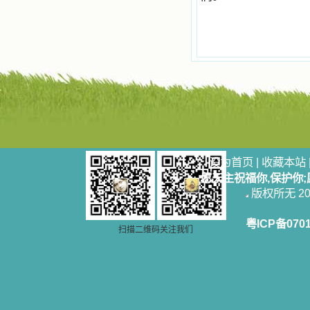
争吵，没有仇恨，没有岐视，那是主
自己在人的心里建造的爱的天堂。还
有圣女大德兰的自传，在这位圣女的
感召下，我初领了圣体，从圣体中获
得无量恩宠。这些书引我向往那超性
的境界，向往那浑然忘我的境界，从
此无益的书一概不看了。我一遍遍地
重温这些我喜欢的书籍，一遍又一遍
地回味书中那些难忘的情景，我和他
们谈心，告诉他们我愿意效法他们，
心里多么渴望能像他们那样爱主。
我因此而认识了许许多多圣人，
这些圣人中有许多也曾是罪人，使我
设为首页
|
收藏本站
也能向他们敞开心门。我一会儿求这
个圣人为我转祷，一会儿求那个圣人
愿天主祝福你,保护你
为我祈求圣宠，这些圣人使我的生活
版权所无 2006
变得丰富多彩。我想，既然他们真心
爱天主，那么他们也会真心爱我。现
粤ICP备070
在他们和天主如此接近，当世人向他
扫描二维码关注我们
们祈求时，他们也会想方设法将我的
祈祷告诉天主的。就这样，他们和我
共享生活的体验，不断地把上天仁爱
的芬芳散播给我，他们的友谊使我的
欢乐加倍，痛苦减半；他们已走过死
阴的幽谷，从他们身上我学习到了明