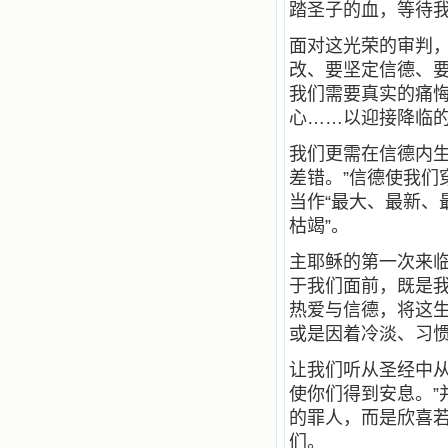
踏圣子的血，等待我们
籍里，我认识了许多爱主的人，他们
使我更亲近主，帮助我更深的认识
面对这光荣的审判
主，爱主。这些曾经生活在人间的圣
改、要坚定信德、要
人圣女，内心隐藏着来自天上光照的
各种宝藏，听他们对悦主的甜蜜喁
我们需要真实的痛悔
语，我也陶醉了。主藉着这些书籍慢
心……以迎接降临的
慢地培养我的心灵，当我看到这些圣
德芬芳的圣人再看看满身污秽的我，
我们更需在信德内
我失望过，沮丧过，哭泣过，和主呕
差错。”信德使我
气过，甚至埋怨天主不用祂的全能让
我立刻成圣。但是主让我明白，灵命
当作“最大、最新、
的成长需要时间，成长是渐进的，农
枯竭”。
民等待稻谷的长成需要整个季节，才
能品尝丰收的喜悦，我也要有谦卑受
主耶稣的第一次来
教的态度才能接受主的话语，要让这
于我们面前，既是
些圣言成为血肉（果实），是需要时
间的。 从网上我读到许多有益心
热爱与信德，将这
灵的书。当我首次读到盖恩夫人的传
或是因着冷淡、习
记时，清泪沾腮，她的经历强烈地震
撼着我的心，我接受到了一个很大的
让我们听从圣经中
恩宠，使我认识了十字架是生命的真
使你们得到安息。
正之路。读圣女小德兰的传记时，我
又有别一种感受，我看到了一个与我
的罪人，而是欣喜
眼所见的完全不同的世界，那里没有
们。