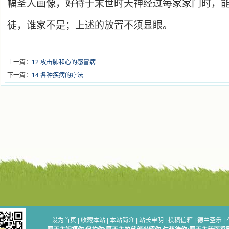
幅圣人画像，好待于末世时天神经过每家家门时，
徒，谁家不是；上述的放置不须显眼。
上一篇：
12.攻击肺和心的感冒病
下一篇：
14.各种疾病的疗法
设为首页
|
收藏本站
|
本站简介
|
站长申明
|
投稿信箱
|
德兰圣乐
|