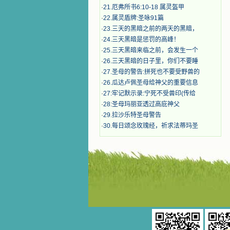
·
21.厄弗所书6:10-18 属灵盔甲
·
22.属灵盾牌:圣咏91篇
·
23.三天的黑暗之前的两天的黑暗，
·
24.三天黑暗是惩罚的高峰！
·
25.三天黑暗来临之前，会发生一个
·
26.三天黑暗的日子里，你们不要睡
·
27.圣母的警告:拼死也不要受野兽的
·
26.瓜达卢佩圣母给神父的重要信息
·
27:牢记默示录:宁死不受兽印(传给
·
28:​圣母玛丽亚透过高庇神父
·
29.拉沙乐特圣母警告
·
30.每日颂念玫瑰经，祈求法蒂玛圣