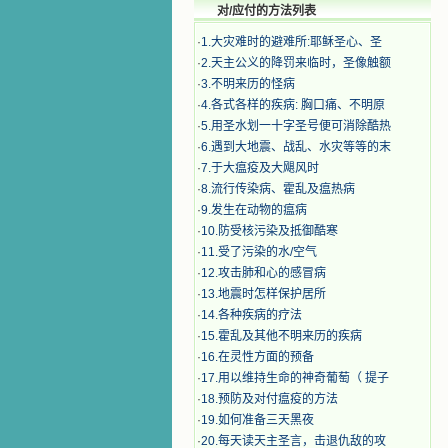
对/应付的方法列表
·
1.大灾难时的避难所:耶稣圣心、圣
·
2.天主公义的降罚来临时，圣像触额
·
3.不明来历的怪病
·
4.各式各样的疾病: 胸口痛、不明原
·
5.用圣水划一十字圣号便可消除酷热
·
6.遇到大地震、战乱、水灾等等的末
·
7.于大瘟疫及大飓风时
·
8.流行传染病、霍乱及瘟热病
·
9.发生在动物的瘟病
·
10.防受核污染及抵御酷寒
·
11.受了污染的水/空气
·
12.攻击肺和心的感冒病
·
13.地震时怎样保护居所
·
14.各种疾病的疗法
·
15.霍乱及其他不明来历的疾病
·
16.在灵性方面的预备
·
17.用以维持生命的神奇葡萄（ 提子
·
18.预防及对付瘟疫的方法
·
19.如何准备三天黑夜
·
20.每天读天主圣言，击退仇敌的攻