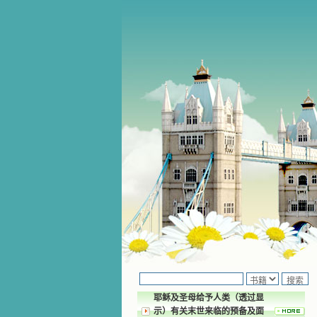
耶稣及圣母给予人类（透过显
示）有关末世来临的预备及面