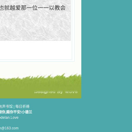
也就越爱那一位一一以教会
有声书馆
|
每日祈祷
顾你,赐你平安!小德兰
elan.Love
n@163.com