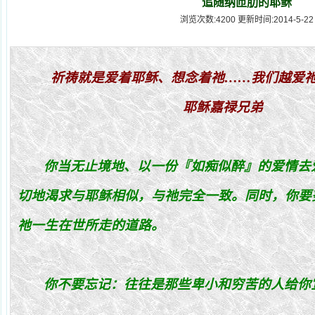
追随纳匝肋的耶稣
浏览次数:4200 更新时间:2014-5-22
祈
祷
就是
爱
着耶
稣
、想念着
祂
……我
们
越
爱
耶
稣
嘉
禄
兄弟
你当
无止境地、以一
份
『如痴似醉』的
爱
情去
切地渴求
与
耶
稣
相似，
与祂
完全一致。同
时
，
你
要
祂
一生在世所走的道路。
你
不要忘
记
：往往是那些卑小和
穷
苦的人
给你