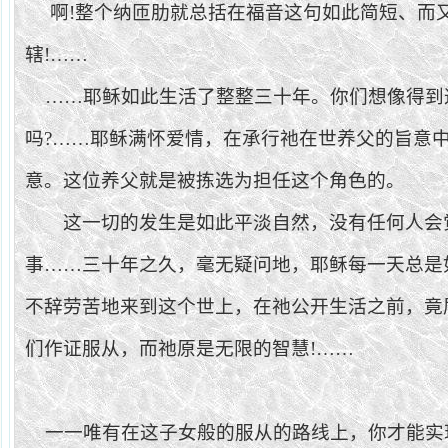
啊
!
整个纳匝肋就总括在福音这句如此简短、而
辖
!
……
……耶稣如此生活了整整三十年。你们想像得到
吗
?
……耶稣满怀爱情，在承行祂在世养父的旨意
意。这位养父就是被拣选为担任这个角色的。
这一切的发生是如此平淡自然，没有任何人会
事……三十年之久，毫无疑问地，耶稣每一天总是
不辞劳苦地来到这个世上，在祂公开生活之前，竟
们作证服从，而祂原是无限的智慧
!
……
一一唯有在这子女般的服从的路线上，你才能实