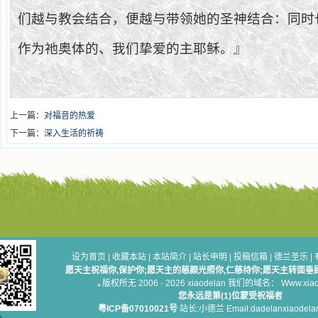
们越与教会结合，便越与带领她的圣神结合：同时
作为祂奥体的、我们挚爱的主耶稣。』
上一篇：
对福音的热爱
下一篇：
深入生活的祈祷
设为首页
|
收藏本站
|
本站简介
|
站长申明
|
投稿信箱
|
德兰圣乐
|
愿天主祝福你,保护你;愿天主的慈颜光照你,仁慈待你;愿天主转面垂
版权所无 2006 - 2026 xiaodelan 我们的域名： Www.xiaod
您永远是第(1)位蒙受祝福者
粤ICP备07010021号
站长:小德兰 Email:dadelanxiaodela