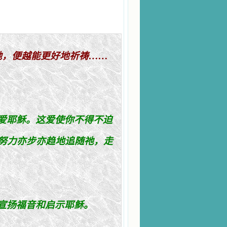
祂
，便越能更好地祈
祷
……
爱
耶
稣
。
这爱
使
你
不得不迫
努力亦步
亦
趋
地追
随祂
，走
宣
扬
福音和
启
示耶
稣
。