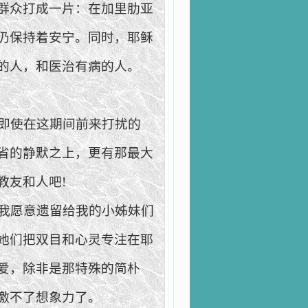
群众打成一片：在加里肋亚
仍保持着安宁。同时，耶稣
的人，和医治有病的人。
即使在这期间前来打扰的
省的静默
之上，更有那最大
教友和人吧
!
我愿意遗留给我的小姊妹们
她们把
双目和心灵专注在耶
爱，除非是那特殊的简朴
激不了想象力了。