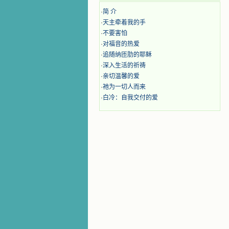
·
简 介
·
天主牵着我的手
·
不要害怕
·
对福音的热爱
·
追随纳匝肋的耶稣
·
深入生活的祈祷
·
亲切温馨的爱
·
祂为一切人而来
·
白冷：自我交付的爱