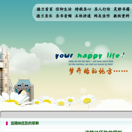
追随纳匝肋的耶稣