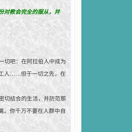
份对教会
完全的服
从
，
并
。
一切吧：在阿拉伯人中成为
工人……但于一切之先，在
密切结合的生活，并防范那
篱。你千万不要在人群中自