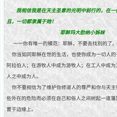
我相信我是在天主
圣
意的光明中前行的，在一
且，一切都隶
属
于
她
！
耶
稣玛
大肋
纳
小
姊
妹
一一你有唯一的模范：耶稣，不要去找别的了
你当如同耶稣在世的生活，也使你成为一切人的
阿拉伯人；在游牧人中成为游牧人；在工人中成为
人之中成为人。
你不要相信为了维护你修道人的尊严和你与天主
些外在的危险而必须在自己和俗人之间树起一道藩
置于边缘上。