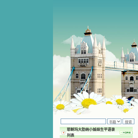
耶稣玛大肋纳小姊妹生平语录
列表