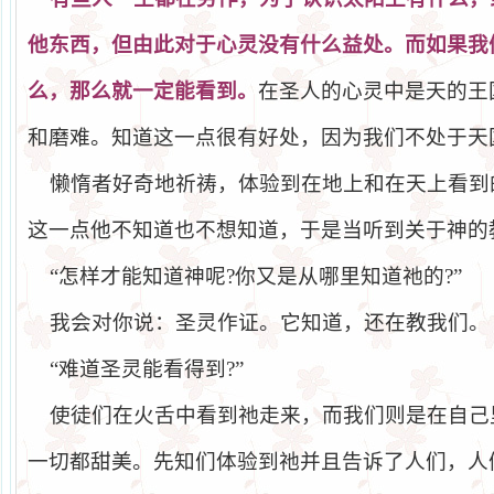
他
东
西，但由此
对
于心
灵没
有什
么
益
处
。而如果我
么
，那
么
就一定能看到。
在圣人的心灵中是天的王
和磨难。知道这一点很有好处，因为我们不处于天
懒惰者好奇地祈祷，体验到在地上和在天上看到
这一点他不知道也不想知道，于是当听到关于神的
“怎样才能知道神呢
?
你又是从哪里知道祂的
?
”
我会对你说：圣灵作证。它知道，还在教我们。
“难道圣灵能看得到
?
”
使徒们在火舌中看到祂走来，而我们则是在自己
一切都甜美。先知们体验到祂并且告诉了人们，人