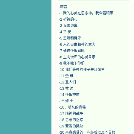
·
前言
·
1 我的心灵在思念神，我含着眼泪
·
2 祈祷的心
·
3 追求谦卑
·
4 平 安
·
5 恩赐和谦卑
·
6 人的自由和神的意志
·
7 通过忏悔解脱
·
8 主向谦卑的心灵显示
·
9 我不撇下你们
·
10 我们是神的孩子并且像主
·
11 圣 母
·
12 圣人们
·
13 牧 师
·
14 忏悔神甫
·
15 修 士
·
16、听从的奧秘
·
17 精神的战争
·
18 意念的迷惑
·
19 亚当的哭泣
·
20 亲身感受的一些经验以及同苦修