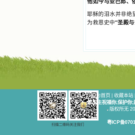
他如今与亚巴郎、依
争吵，没有仇恨，没有岐视，那是主
自己在人的心里建造的爱的天堂。还
耶稣的泪水并非绝
有圣女大德兰的自传，在这位圣女的
感召下，我初领了圣体，从圣体中获
为救恩史中
“圣殿与
得无量恩宠。这些书引我向往那超性
的境界，向往那浑然忘我的境界，从
此无益的书一概不看了。我一遍遍地
重温这些我喜欢的书籍，一遍又一遍
地回味书中那些难忘的情景，我和他
们谈心，告诉他们我愿意效法他们，
心里多么渴望能像他们那样爱主。
我因此而认识了许许多多圣人，
这些圣人中有许多也曾是罪人，使我
也能向他们敞开心门。我一会儿求这
个圣人为我转祷，一会儿求那个圣人
为我祈求圣宠，这些圣人使我的生活
变得丰富多彩。我想，既然他们真心
爱天主，那么他们也会真心爱我。现
设为首页
|
收藏本站
在他们和天主如此接近，当世人向他
愿天主祝福你,保护你
们祈求时，他们也会想方设法将我的
版权所无 2006
祈祷告诉天主的。就这样，他们和我
共享生活的体验，不断地把上天仁爱
的芬芳散播给我，他们的友谊使我的
粤ICP备070
扫描二维码关注我们
欢乐加倍，痛苦减半；他们已走过死
阴的幽谷，从他们身上我学习到了明