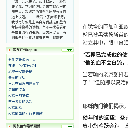
里流出活水来了。从那以后，一种想
要了解、学习的迫切渴求在我心里扩
展开来，我燃起的强烈的愿望要在真
道上长进。 我爱上了灵修书籍，
我感觉好像是主亲自为我挑选那些有
在犹塔的匝加利亚
益精神修养的读物，主不喜悦我看那
些世面流行的书籍，因为只要我一看
翰已被黑落德斩首
到那些他不喜欢我看的书，我就有一
种厌恶的感觉。主保守我，那样细心
站立其中，眼中含
地防护着我，从那以后我从未读过一
网友佳作Top 10
本不良的书籍。 善良的书使人向
“若翰已完成他的
善，这些圣人的作品，渐渐地印在了
·
假如这是最后一天
“他的血不会白流
我的脑子里。读这些圣书时，我思潮
·
在路上(图文并茂)1
汹涌起伏，欣喜不能自已。书中谈到
·
心灵平安就是福
这些圣人们如何在与主的交往中得到
当若翰的亲属颤抖着
灵命的更新，德行的馨香如何上达天
·
美丽的早祷
了！
”但随即以复
庭。啊，在这世上曾住过那么多热心
·
生活在感恩的世界里
的圣人，为了传播福音，他们告别亲
·
谦卑的侍奉
人，舍下了他们手中的一切，轻快地
·
献给主的赞歌
踏上了异国他乡，到没有人知道真神
·
有关素食的话题
的世界里去。啊，若不是主的引领，
耶稣向门徒们揭示
·
献给耶稣
我可能到死还不认识他们呢！ 我
的心灵从主给我的这些圣人的言行中
·
献给简单的善行的赞歌
幼年时的远望
：圣
选取了最美的色彩；当他们的一生在
我面前展开时，我是多么的惊奇、兴
皮小旗欢跃奔跑，
网友佳作最新更新