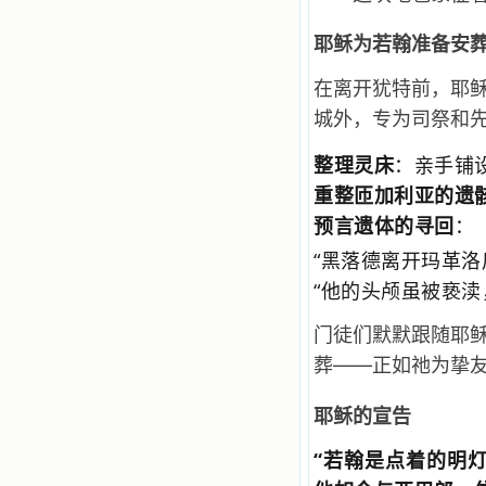
一点吸引力都没有了。 从这些书
籍里，我认识了许多爱主的人，他们
耶稣为若翰准备安
使我更亲近主，帮助我更深的认识
主，爱主。这些曾经生活在人间的圣
人圣女，内心隐藏着来自天上光照的
在离开犹特前，耶
各种宝藏，听他们对悦主的甜蜜喁
城外，专为司祭和
语，我也陶醉了。主藉着这些书籍慢
慢地培养我的心灵，当我看到这些圣
整理灵床
：亲手铺
德芬芳的圣人再看看满身污秽的我，
我失望过，沮丧过，哭泣过，和主呕
重整匝加利亚的遗
气过，甚至埋怨天主不用祂的全能让
我立刻成圣。但是主让我明白，灵命
预言遗体的寻回
：
的成长需要时间，成长是渐进的，农
“黑落德离开玛革洛
民等待稻谷的长成需要整个季节，才
能品尝丰收的喜悦，我也要有谦卑受
“他的头颅虽被亵渎
教的态度才能接受主的话语，要让这
些圣言成为血肉（果实），是需要时
门徒们默默跟随耶
间的。 从网上我读到许多有益心
灵的书。当我首次读到盖恩夫人的传
葬——正如祂为挚
记时，清泪沾腮，她的经历强烈地震
撼着我的心，我接受到了一个很大的
耶稣的宣告
恩宠，使我认识了十字架是生命的真
正之路。读圣女小德兰的传记时，我
又有别一种感受，我看到了一个与我
“若翰是点着的明
眼所见的完全不同的世界，那里没有