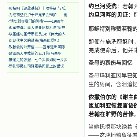
奋啊！当我读到他们为主而受人逼
约旦河受洗
：若翰
迫、凌辱，为将福音广传而被人追杀
·
贝拉明《论敌基督》十项特征 与 拉
时，我为他们的在天之灵祈祷，我哭
约旦河畔的见证
：
·
为绝罚圣庇护十世兄弟会辩护——他
着，为自已的同胞带给他们的苦难而
·
“请勿剥夺我们的弥撒”——1969年
哀号。我一遍遍地重读那一行行被我
耶稣特别称赞若翰
·
孤军奋战：奥大维亚尼枢机与“新神
的斑斑泪痕弄得模糊不清的字句，那
些被主的爱火所燃烧而离开家乡来到
·
以圣经与圣传审视良14:《伟大的人
中国的传教士，我多么爱你们啊！我
即便在施洗耶稣时
·
对现代主义的谴责(梅西耶枢机）
心中流淌着多少感激的泪水。 他
·
致教会的公开信 ——宣布退出国际
完成使命后，他并
们受苦却觉得喜乐，因为他们爱主，
·
致困惑天主教徒的公开信(马塞尔·
他们感到能为主受一点苦是多么喜乐
·
被偷走的弥撒：七个步骤如何一步步
的事。他们受苦时仍在唱着感谢的
圣母的哀伤与回忆
·
新礼弥撒在司铎服装问题上的错误
歌，因他们无法不称颂主，因主使他
们的心灵洋溢了快乐；他们激发了我
圣母玛利亚因
早已
内心神圣的热情，在我的心灵深处燃
生的房间，含泪追
烧起一股无法扑灭的火焰，他们那强
有力的言行激励我向前。 我一面
读，一面想过着他们这样圣善的生
依撒伯尔的《谢主
活，也立志不在这虚幻的尘世中寻求
匝加利亚恢复言语
安慰。我一读就是几个钟头，累了就
望着书上的圣像沉思默想。啊，当我
若翰在旷野的苦修
想到我有一天还要见到他们，亲耳聆
听他们的教诲，伴随在他们的身边，
当她抚摸那块绣着
和他们一起赞颂吾主，想到那使我欣
喜欢乐的甜蜜的相会，这世界对于我
——这块地毯象征