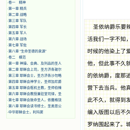
·
卷一 精神
·
第一章 精兵
·
第二章 战略
·
第三章 军队
圣依纳爵乐要
·
第四章 军长
·
第五章 军人
活我们一字不知
·
第六章 战场
·
第七章 军佐
时候的他染上了
·
第八章 “生命圣德的泉源”
·
卷二 模范
他，但此事不久
·
第一章 神操、会典、及列品的圣人
·
第二章 耶稣会上司，圣方济各玻尔
的依纳爵，度那
·
第三章 耶稣会士，圣方济各沙勿略
·
第四章 耶稣会神学士，圣师加尼爵
营下去当兵。他
·
第五章 耶稣会枢机主教，圣师伯辣
·
第六章 耶稣会教授兼驻堂司铎，圣
此不久，就得到
·
第七章 耶稣会致命圣人，依撒格饶
·
第八章 耶稣会读书修士，圣类思公
编入版图以后不
·
中华耶稣会士，利玛窦
罗纳围起来了。