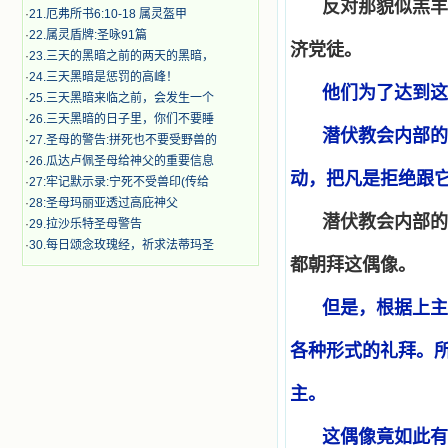
反对那貌似羔羊
·
21.厄弗所书6:10-18 属灵盔甲
·
22.属灵盾牌:圣咏91篇
济党徒。
·
23.三天的黑暗之前的两天的黑暗，
·
24.三天黑暗是惩罚的高峰！
他们为了达到这
·
25.三天黑暗来临之前，会发生一个
·
26.三天黑暗的日子里，你们不要睡
潜伏教会内部的
·
27.圣母的警告:拼死也不要受野兽的
·
26.瓜达卢佩圣母给神父的重要信息
动，把凡是拒绝跟
·
27:牢记默示录:宁死不受兽印(传给
·
28:​圣母玛丽亚透过高庇神父
潜伏教会内部的
·
29.拉沙乐特圣母警告
·
30.每日颂念玫瑰经，祈求法蒂玛圣
都朝拜这偶像。
但是，根据上主
各种形式的礼拜。
主。
这偶像竟如此有