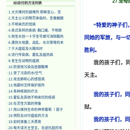
27.圣
对/应付的方法列表
·
1.大灾难时的避难所:耶稣圣心、圣
·
2.天主公义的降罚来临时，圣像触额
·
3.不明来历的怪病
“特爱的神子们
·
4.各式各样的疾病: 胸口痛、不明原
·
5.用圣水划一十字圣号便可消除酷热
同她的军旅，与一
·
6.遇到大地震、战乱、水灾等等的末
·
7.于大瘟疫及大飓风时
胜利。
·
8.流行传染病、霍乱及瘟热病
·
9.发生在动物的瘟病
我的孩子们，
·
10.防受核污染及抵御酷寒
·
11.受了污染的水/空气
天主。
·
12.攻击肺和心的感冒病
·
13.地震时怎样保护居所
·
14.各种疾病的疗法
我的孩子们，同
·
15.霍乱及其他不明来历的疾病
·
16.在灵性方面的预备
狱。
·
17.用以维持生命的神奇葡萄（ 提子
·
18.预防及对付瘟疫的方法
我的孩子们，同
·
19.如何准备三天黑夜
·
20.每天读天主圣言，击退仇敌的攻