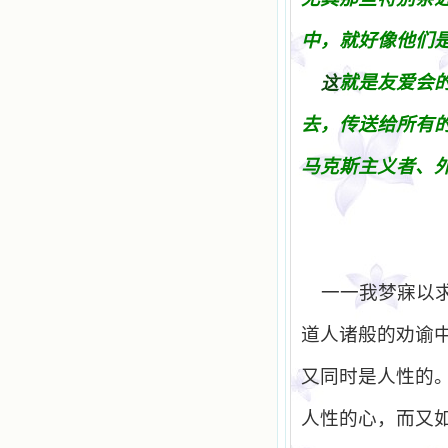
中，就好像他
们
就是友
爱会
这
去，
传
送
给
所有
马
克斯主
义
者、
一一我梦寐以
道人诸般的劝谕
又同时是人性的
人性的心，而又