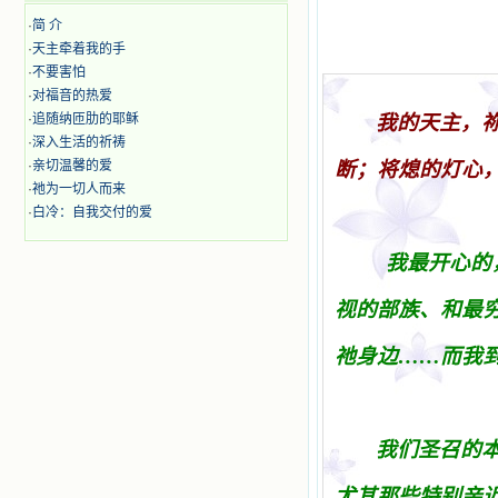
·
简 介
·
天主牵着我的手
·
不要害怕
·
对福音的热爱
·
追随纳匝肋的耶稣
我的天主，
·
深入生活的祈祷
·
亲切温馨的爱
断
；
将
熄的灯心
·
祂为一切人而来
·
白冷：自我交付的爱
我最开心的
视的部族、和最
祂身边……而我
我
们圣
召的
尤其那些特
别亲