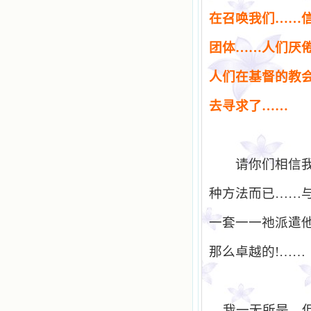
在召
唤
我
们
……
团
体……人
们厌
人
们
在基督的
教
去
寻
求了……
请你们相信
种方法而已……
一套一一祂派遣
那么卓越的
!
……
我一无所是，