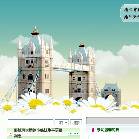
亲切温馨的爱
耶稣玛大肋纳小姊妹生平语录
列表