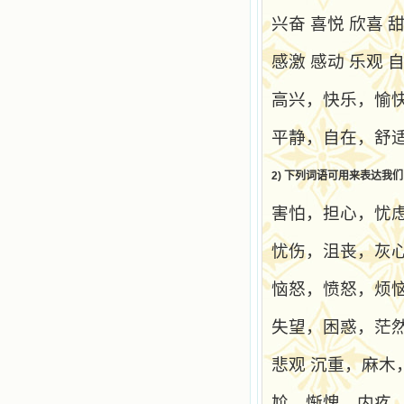
兴奋
喜悦
欣喜
感激
感动
乐观
高兴，快乐，愉
平静，自在，舒
2)
下列词语可用来表达我们
害怕，担心，忧
忧伤，沮丧，灰
恼怒，愤怒，烦
失望，困惑，茫
悲观
沉重，麻木
尬，惭愧，内疚