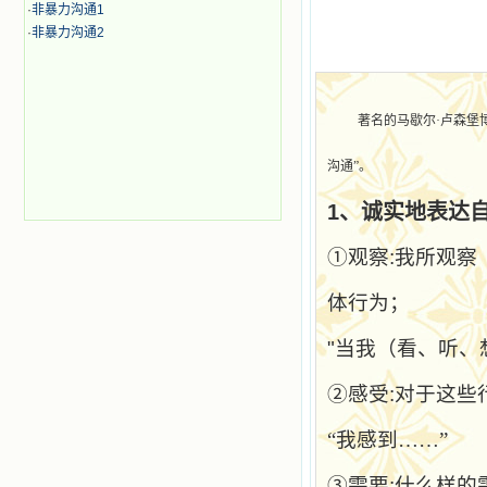
·
非暴力沟通1
·
非暴力沟通2
著名的马歇尔·卢森堡
沟通”。
1
、诚实地表达
①观察
:
我所观察
体行为；
"
当我（看、听、
②感受
:
对于这些
“我感到……”
③需要
:
什么样的