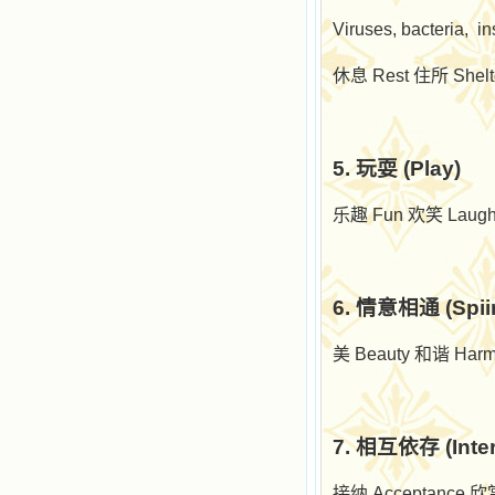
Viruses, bacteria,
in
休息
Rest
住所
Shel
5.
玩耍
(Play)
乐趣
Fun
欢笑
Laugh
6.
情意相通
(Spii
美
Beauty
和谐
Har
7.
相互依存
(Int
接纳
Acceptance
欣