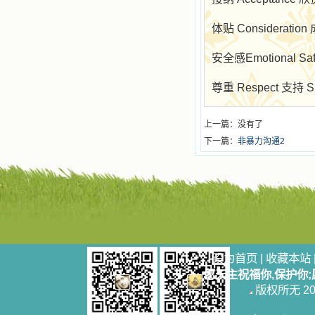
体贴
Consideration
安全感
Emotional Sa
尊重
Respect
支持
S
上一篇：没有了
下一篇：
非暴力沟通2
设为首页
|
收藏本站
愿天主祝福你,保护你
版权所无 2006