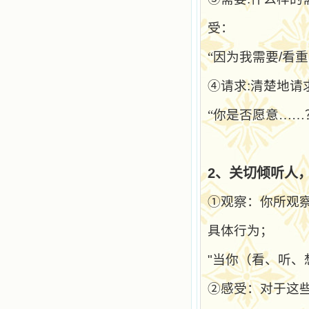
受：
“因为我需要
/
看重
④请求
:
清楚地请
“你是否愿意……
2
、
关切倾听人
①观察：你所观
具体行为；
"
当你（看、听、
②感受：对于这