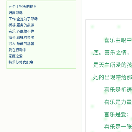
·
五个手指头的福音
·
归属耶稣
·
工作 全是为了耶稣
·
祈祷 服务的泉源
·
喜乐 心底藏不住
·
痛苦 耶稣的亲吻
喜乐由眼中
·
穷人 隐藏的基督
·
爱在行动中
底。喜乐之情
·
家庭之爱
·
特蕾莎修女纪事
是天主所爱的
她的出现带给
喜乐是祈祷
喜乐是力量
喜乐是爱；
喜乐是一张