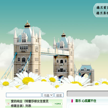
喜乐 心底藏不住
爱的纯全（特蕾莎修女圣爱灵
修箴言录）列表