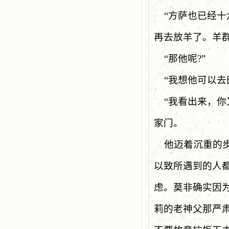
“
方萨也已经十
再去放羊了。羊
“
那他呢
?”
“
我想他可以去
“
我看出来，你
家门。
他迈着沉重的
以致所遇到的人
虑。莫非确实因
莉的老神父那严