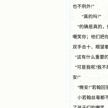
也不例外
!”
“真的吗
?”
“
的确是真的，
嘲笑你；他们把
双手合十、眼望
“
这有什么重要
“
可是我呢
?
我不
安
!”
“
晚安
!”
若翰回
小若翰丝毫都
了孩子们的嘲笑