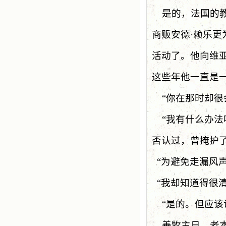
是的，法国的
商贩安德·赖乐更
活动了。他向维
这些年他一直是
“
你在那时却很
“
我有什么办法
否认过，曾掩护
“
为避免走漏风
“
我却知道得很
“
是的。但应该
善牧主日，老