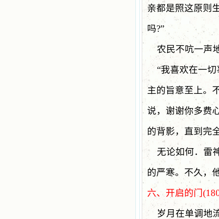
亲都是照这原则
吗
?”
农民不吭一声
“
我喜欢在一切
主的旨意至上。
说，谢谢你多费
的背影，直到完
无论如何．雷
的严寒。不久，
六、开启的门
(18
岁月在单调地