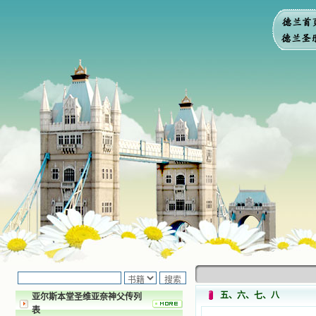
五、六、七、八
亚尔斯本堂圣维亚奈神父传列
表