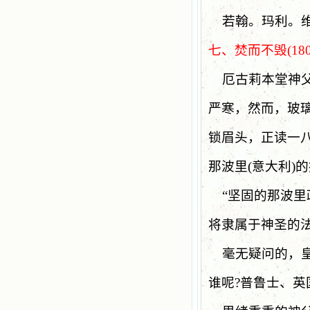
若翰。玛利。
七、焚而不毁
(18
厄古莉本堂神
严寒，然而，玻
锁眉头，正读一
那波里
(
意大利
)
的
“
坚固的那波里
将隶属于神圣的
毫无疑问的，
谁呢
?
普鲁士、英