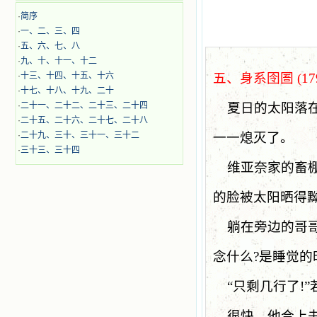
·
简序
·
一、二、三、四
·
五、六、七、八
·
九、十、十一、十二
·
十三、十四、十五、十六
五、身系囹圄
(17
·
十七、十八、十九、二十
·
二十一、二十二、二十三、二十四
夏日的太阳落
·
二十五、二十六、二十七、二十八
·
二十九、三十、三十一、三十二
一一熄灭了。
·
三十三、三十四
维亚奈家的畜
的脸被太阳晒得
躺在旁边的哥
念什么
?
是睡觉的
“
只剩几行了
!”
很快，他合上