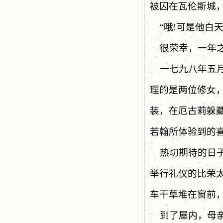
被囚在瓦伦斯城
“
哦
!
可是他白
很荣幸，一年
一七九八年五
理的是两位修女
装，在厄古莉躲
若翰所体验到的
热切期待的日
举行礼仪的比荣
车干草堆在窗前
到了屋内，母