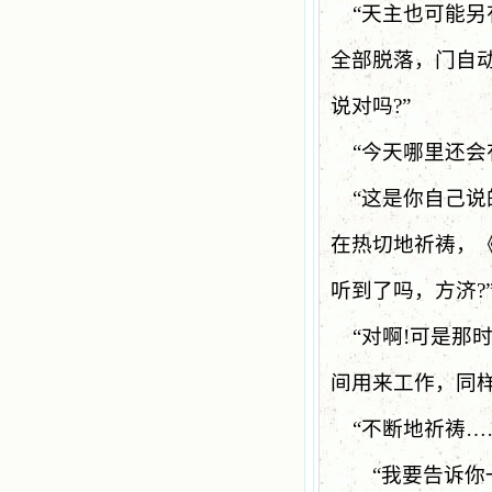
“
天主也可能另
全部脱落，门自
说对吗
?”
“
今天哪里还会
“
这是你自己说
在热切地祈祷，
听到了吗，方济
?
“
对啊
!
可是那
间用来工作，同
“
不断地祈祷
…
“
我要告诉你