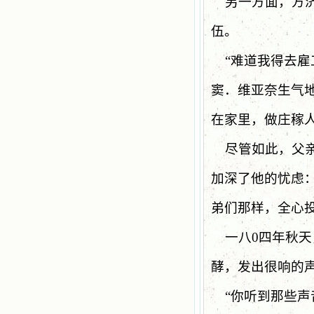
另一方面，方
伍。
“
难道我得去雇
窦．维亚奈生气
在家里，做庄稼
尽管如此，父
加深了他的忧虑
弟们那样，全心
一八
0
四年秋天
酵，发出很响的
“
你听到那些声