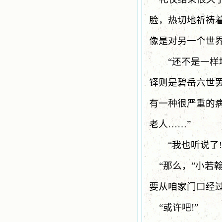
脸，热切地祈祷
像是对另一个世
“
还不是一样
铎则是碧岳六世
有一种很严重的
老人……”
“
我也听说了
“
那么，
”
小若
要从咱家门口经
“
或许吧
!”