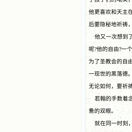
他更喜欢和天主
后要隐秘地祈祷
他又一次想到
呢
?
他的自由
?
一
为了圣教会的自
一现世的黑落德
无论如何，要祈
若翰的手数着
惫的双眼。
就在同一时刻