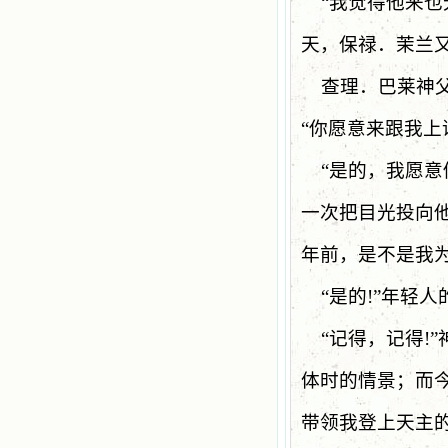
“
我觉得他来也
天，保禄．茉兰
查理．巴莱神
“你愿意来跟我上
“
是的，我愿意
一次把目光投向
年前，是不是我
“
是的
!”
年轻人
“
记得，记得
!”
体时的情景；而
带领我登上天主