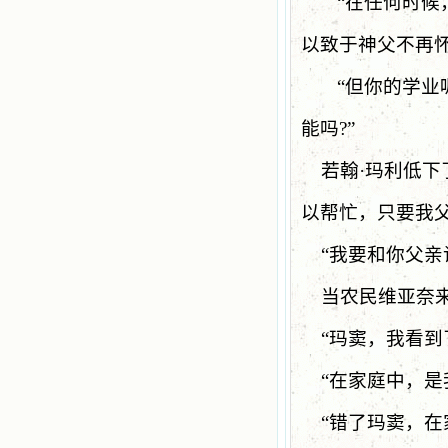
“在任何时候
以致于神父不再
“
但你的学业
能吗
?”
若翰
·
玛利低下
以帮忙，只要我
“
我要和你父亲
当农民维亚奈
“
玛窦，我看到
“
在家庭中，是
“错了玛窦，