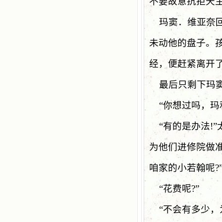
不要故意抗拒天
玛窦．维亚奈
未动他的盘子。
经，便赶紧离开
最后只剩下玛
“
你想过吗，玛
“
有的是办法
!”
为他们进修院做
咱家的小若翰呢
?
“
花费呢
?”
“
不会有多少，