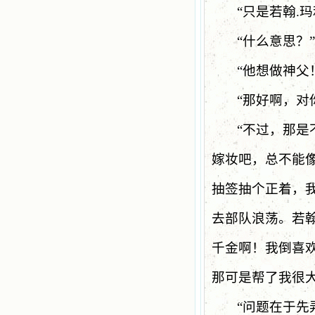
“只是若翰
.
玛
“什么意思？”
“他想做神父
“那好啊，对
“不过，那是
嫁妆吧，总不能
抽签抽个正着，
去部队浪荡。若
千金啊！我倒喜
那可是帮了我很大
“问题在于先