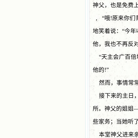
神父，也是免费
,
“
哦
!
原来你们
地笑着说：
“
今年
他，我也不再反对
“
天主会广百倍
他的
!”
然而，事情常
接下来的主日
所。神父的姐姐
些家务；当她听
本堂神父进来