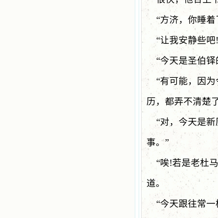
“
方济，你睡着
“
让我安静些吧
“
今天是圣伯铎
“
有可能，因为
历，都弄不清楚
“
对，今天是新
事。”
“
唉
!
若是老杜
道。
“
今天跟往常一