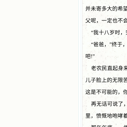
并未寄多大的希
父呢，一定也不
“
我十八岁时，
“
爸爸，
”
终于
吧
!”
老农民直起身
儿子脸上的无限
这是不可能的，
再无话可说了
里，愤慨地咆哮