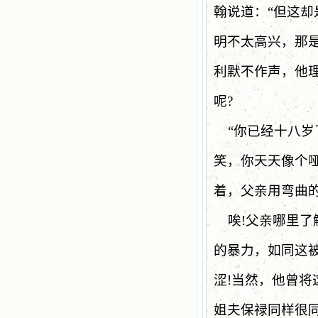
翰说道：“但这
明不太高兴，那
利默不作声，他
呢
?
“
你已经十八岁
笑，你天天像个
着，父亲用弯曲
唉
!
父亲哪里了
的暴力，如同这
涩
!
当然，他曾将
姐夫保禄同样很