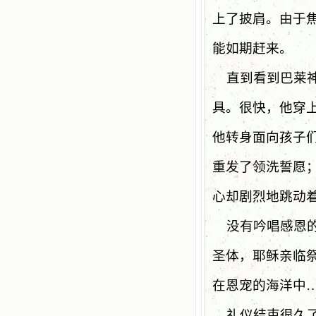
上了披肩。由于
能如期赶来。
直到看到巴莱
具。很快，他穿上
他转身面向孩子
重发了领洗誓愿
心却剧烈地跳动
没有吟唱感恩
圣体，耶稣亲临
在恩宠的海洋中
礼仪结束很久