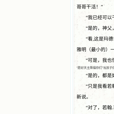
哥哥干活！”
“我已经可以
“是的，神父
“
看
,
这是玛德
雅明（最小的）
“可是，我也
“愿好天主降福你们”当孩
“是的，都是
“只是我看若
新说。
“对了，若翰
.