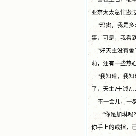
亚奈太太急忙搬
“
玛窦，我是多
事，可是，我看
“
好天主没有舍
莉，还有一些热
“
我知道，我知
了，天主
?
十诫
?
不一会儿，一
“你是加琳吗
?
你手上的戒指，