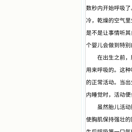
恩宠，使我认识了十字架是生命的真
正之路。读圣女小德兰的传记时，我
数秒内开始呼吸了
又有别一种感受，我看到了一个与我
眼所见的完全不同的世界，那里没有
冷，乾燥的空气里
争吵，没有仇恨，没有岐视，那是主
自己在人的心里建造的爱的天堂。还
是不是让事情听其
有圣女大德兰的自传，在这位圣女的
感召下，我初领了圣体，从圣体中获
得无量恩宠。这些书引我向往那超性
个婴儿会做到特别
的境界，向往那浑然忘我的境界，从
此无益的书一概不看了。我一遍遍地
在出生之前，胎
重温这些我喜欢的书籍，一遍又一遍
地回味书中那些难忘的情景，我和他
用来呼吸的。这种
们谈心，告诉他们我愿意效法他们，
心里多么渴望能像他们那样爱主。
我因此而认识了许许多多圣人，
的正常活动。当出
这些圣人中有许多也曾是罪人，使我
也能向他们敞开心门。我一会儿求这
内睡觉时，活动便
个圣人为我转祷，一会儿求那个圣人
为我祈求圣宠，这些圣人使我的生活
虽然胎儿活动胸
变得丰富多彩。我想，既然他们真心
爱天主，那么他们也会真心爱我。现
在他们和天主如此接近，当世人向他
使胸肌保持强壮的
们祈求时，他们也会想方设法将我的
祈祷告诉天主的。就这样，他们和我
生后呼吸第一口气