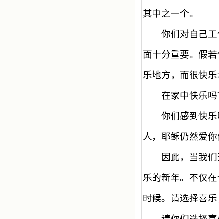
人圣女，内心隐藏着来自天上光照的
其中之一个。
各种宝藏，听他们对悦主的甜蜜喁
语，我也陶醉了。主藉着这些书籍慢
慢地培养我的心灵，当我看到这些圣
你们对自己工作
德芬芳的圣人再看看满身污秽的我，
我失望过，沮丧过，哭泣过，和主呕
面十分重要。假若
气过，甚至埋怨天主不用祂的全能让
我立刻成圣。但是主让我明白，灵命
乐地方，而很快乐
的成长需要时间，成长是渐进的，农
民等待稻谷的长成需要整个季节，才
能品尝丰收的喜悦，我也要有谦卑受
在家中快乐吗？
教的态度才能接受主的话语，要让这
些圣言成为血肉（果实），是需要时
你们感到快乐吗
间的。 从网上我读到许多有益心
灵的书。当我首次读到盖恩夫人的传
人，耶稣仍然爱你
记时，清泪沾腮，她的经历强烈地震
撼着我的心，我接受到了一个很大的
恩宠，使我认识了十字架是生命的真
因此，当我们开
正之路。读圣女小德兰的传记时，我
又有别一种感受，我看到了一个与我
乐的新年。不仅在
眼所见的完全不同的世界，那里没有
争吵，没有仇恨，没有岐视，那是主
时候。请选择喜乐
自己在人的心里建造的爱的天堂。还
有圣女大德兰的自传，在这位圣女的
感召下，我初领了圣体，从圣体中获
请你们选择喜乐