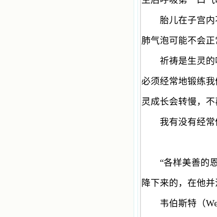
共享生活的体验，不断地把上天仁爱
的芬芳散播给我，他们的友谊使我的
胎儿在子宫内不
欢乐加倍，痛苦减半；他们已走过死
阴的幽谷，从他们身上我学习到了明
辨、通达、智慧、勇敢、诚实、快
肺气泡可能不会正
乐、圣洁等等美德。他们的言行是滋
润我心田的美酒。 这些书使我专
祈祷是生灵的呼
注于天上的事理，我的很多不良嗜好
因此不知不觉地放弃了。我的信德一
必须经常地锻练我
天一天长大，我知道我的一言一行都
有天使记录；我也深信人有灵魂，信
主的人有一个美好的家；也相信圣人
灵成长会转慢，不
们都在天上为我祈祷，我并不是孤军
奋战；我是生活在一个由天上地下千
我有没有经常做
千万万奉耶稣的名而组成的家庭里，
我庆幸自己因了主的恩宠能生活在这
个大家庭慈爱的怀抱里；我也渴望所
有的人都能进入光明天家，和圣人们
一起赞美天主于无穷世！ 小德兰
“
各样美善的
爱心书屋启源于一个美好的梦。小德
兰希望所有圣书的作者和译者都能向
降下来的，在他并
主敞开心门，为圣书广传而不记个人
的私利；愿天主赐福小德兰；赐福所
韦伯斯特（
We
有传扬主名的网站；赐福所有来看圣
书的人；也求主扩张人的心界，使小