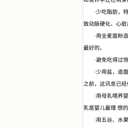
·
少吃脂肪，
致动脉硬化、心脏
·
用全麦面粉
最好的。
·
避免吃得过
·
少用盐，造
之前，这讯息已经
·
用母乳喂养
乳是婴儿最理 想
·
用五谷、水