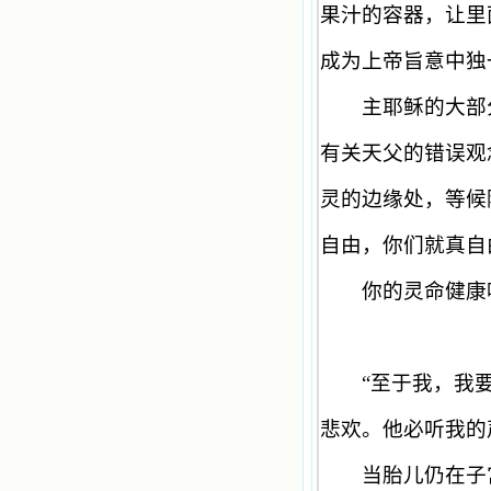
想到我有一天还要见到他们，亲耳聆
果汁的容器，让里
听他们的教诲，伴随在他们的身边，
和他们一起赞颂吾主，想到那使我欣
成为上帝旨意中独
喜欢乐的甜蜜的相会，这世界对于我
一点吸引力都没有了。 从这些书
籍里，我认识了许多爱主的人，他们
主耶稣的大部分
使我更亲近主，帮助我更深的认识
主，爱主。这些曾经生活在人间的圣
有关天父的错误观
人圣女，内心隐藏着来自天上光照的
各种宝藏，听他们对悦主的甜蜜喁
灵的边缘处，等候
语，我也陶醉了。主藉着这些书籍慢
慢地培养我的心灵，当我看到这些圣
德芬芳的圣人再看看满身污秽的我，
自由，你们就真自
我失望过，沮丧过，哭泣过，和主呕
气过，甚至埋怨天主不用祂的全能让
你的灵命健康吗
我立刻成圣。但是主让我明白，灵命
的成长需要时间，成长是渐进的，农
民等待稻谷的长成需要整个季节，才
能品尝丰收的喜悦，我也要有谦卑受
教的态度才能接受主的话语，要让这
“
至于我，我
些圣言成为血肉（果实），是需要时
间的。 从网上我读到许多有益心
悲欢。他必听我的
灵的书。当我首次读到盖恩夫人的传
记时，清泪沾腮，她的经历强烈地震
当胎儿仍在子宫
撼着我的心，我接受到了一个很大的