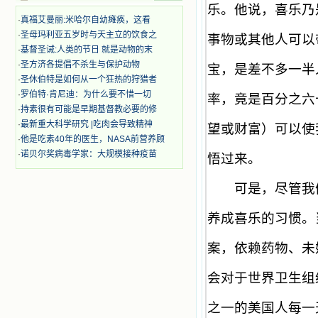
哀号。我一遍遍地重读那一行行被我
乐。他说，喜乐乃
的斑斑泪痕弄得模糊不清的字句，那
·
真福艾曼丽:米哈尔自幼瘫痪，这看
些被主的爱火所燃烧而离开家乡来到
·
圣母玛利亚五岁时与天主立的饮食之
事物或其他人可以
中国的传教士，我多么爱你们啊！我
·
基督圣诫:人类的节日 就是动物的末
心中流淌着多少感激的泪水。 他
·
圣方济各提倡不杀生与保护动物
宝，是差不多一半
们受苦却觉得喜乐，因为他们爱主，
·
圣休伯特是如何从一个狂热的狩猎者
他们感到能为主受一点苦是多么喜乐
·
罗伯特·肯尼迪：为什么要不惜一切
的事。他们受苦时仍在唱着感谢的
率，竟是百分之六
歌，因他们无法不称颂主，因主使他
·
持素很有可能是早期基督教必要的修
们的心灵洋溢了快乐；他们激发了我
·
最新重大科学研究 |吃肉会导致精神
望或财富）可以使
内心神圣的热情，在我的心灵深处燃
·
他是吃素40年的医生，NASA前营养顾
烧起一股无法扑灭的火焰，他们那强
·
诺贝尔奖病毒学家：大规模接种疫苗
悟过来。
有力的言行激励我向前。 我一面
读，一面想过着他们这样圣善的生
活，也立志不在这虚幻的尘世中寻求
可是，尽管我们
安慰。我一读就是几个钟头，累了就
望着书上的圣像沉思默想。啊，当我
养成喜乐的习惯。
想到我有一天还要见到他们，亲耳聆
听他们的教诲，伴随在他们的身边，
案，依赖药物、未
和他们一起赞颂吾主，想到那使我欣
喜欢乐的甜蜜的相会，这世界对于我
一点吸引力都没有了。 从这些书
会对于世界卫生组
籍里，我认识了许多爱主的人，他们
使我更亲近主，帮助我更深的认识
之一的美国人每一
主，爱主。这些曾经生活在人间的圣