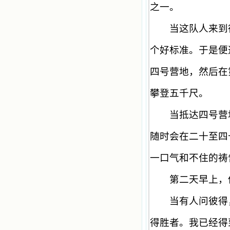
之一。
因此不知不觉地放弃了。我的信德一
天一天长大，我知道我的一言一行都
有天使记录；我也深信人有灵魂，信
当这队人来到征
主的人有一个美好的家；也相信圣人
们都在天上为我祈祷，我并不是孤军
个好标准。于是便
奋战；我是生活在一个由天上地下千
千万万奉耶稣的名而组成的家庭里，
四号营地，然后在
我庆幸自己因了主的恩宠能生活在这
个大家庭慈爱的怀抱里；我也渴望所
有的人都能进入光明天家，和圣人们
攀登五千尺。
一起赞美天主于无穷世！ 小德兰
爱心书屋启源于一个美好的梦。小德
当抵达四号营地
兰希望所有圣书的作者和译者都能向
主敞开心门，为圣书广传而不记个人
随时会在二十至四
的私利；愿天主赐福小德兰；赐福所
有传扬主名的网站；赐福所有来看圣
书的人；也求主扩张人的心界，使小
一口气和不住的祷
德兰能将更多更好的书藉，献给喜欢
读圣书的人！从2014年12月18日开始
第二天早上，他
我们使用新域名(xiaodelan.love），
原域名被他人办理开通,请您更改您网
当有人问彼得，
站或博客上的链接，谢谢。 【请关注
微信公众号：小德兰书屋】
小德兰爱心书屋最新公告 有一天，我
得胜者。我已经得
做了一个奇怪的梦，至今让我难忘。