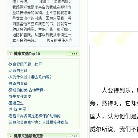
我感觉好像是主亲自为我挑选那些有
益精神修养的读物，主不喜悦我看那
些世面流行的书籍，因为只要我一看
到那些他不喜欢我看的书，我就有一
种厌恶的感觉。主保守我，那样细心
地防护着我，从那以后我从未读过一
本不良的书籍。 善良的书使人向
善，这些圣人的作品，渐渐地印在了
我的脑子里。读这些圣书时，我思潮
汹涌起伏，欣喜不能自已。书中谈到
健康文选Top 10
这些圣人们如何在与主的交往中得到
灵命的更新，德行的馨香如何上达天
·
饮食健康问题与信仰
庭。啊，在这世上曾住过那么多热心
·
活跃的生命
的圣人，为了传播福音，他们告别亲
·
人为什么就非要去吃肉呢？
人，舍下了他们手中的一切，轻快地
·
神奇的青草
踏上了异国他乡，到没有人知道真神
人要得到乐，就
·
斋戒的甜美(古诗新译)
的世界里去。啊，若不是主的引领，
我可能到死还不认识他们呢！ 我
·
野生女孩蒂皮
的心灵从主给我的这些圣人的言行中
旁，然得时，它却
·
圣道卫生
选取了最美的色彩；当他们的一生在
·
善 待 生 灵
我面前展开时，我是多么的惊奇、兴
国人，认为他们是
·
看看世界各国是怎样保护动物的
奋啊！当我读到他们为主而受人逼
·
诺贝尔奖病毒学家：大规模接种疫苗
迫、凌辱，为将福音广传而被人追杀
威尔所说。我们不
时，我为他们的在天之灵祈祷，我哭
着，为自已的同胞带给他们的苦难而
健康文选最新更新