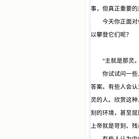
梦中，我看到一本打开的用石头做的
事，但真正重要的
书，我用舌头去舔它，觉得有一种甜
味，我就更用力去舔，最后从这本书
今天你正面对
里流出活水来了。从那以后，一种想
要了解、学习的迫切渴求在我心里扩
展开来，我燃起的强烈的愿望要在真
以攀登它们呢？
道上长进。 我爱上了灵修书籍，
我感觉好像是主亲自为我挑选那些有
益精神修养的读物，主不喜悦我看那
些世面流行的书籍，因为只要我一看
“
主就是那灵
到那些他不喜欢我看的书，我就有一
种厌恶的感觉。主保守我，那样细心
地防护着我，从那以后我从未读过一
你试试问一些人
本不良的书籍。 善良的书使人向
善，这些圣人的作品，渐渐地印在了
答案。有些人会认
我的脑子里。读这些圣书时，我思潮
汹涌起伏，欣喜不能自已。书中谈到
灵的人。欣赏这种
这些圣人们如何在与主的交往中得到
灵命的更新，德行的馨香如何上达天
庭。啊，在这世上曾住过那么多热心
刻的环境，甚至屈
的圣人，为了传播福音，他们告别亲
人，舍下了他们手中的一切，轻快地
上帝就是苛刻、残
踏上了异国他乡，到没有人知道真神
的世界里去。啊，若不是主的引领，
有些人认为内向