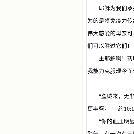
耶稣为我们承担
为的是将免疫力传
伟大慈爱的母亲可
们可以胜过它们！
主耶稣啊！帮助
我能力克服现今面
“
盗贼来，无
更丰盛。
”
约
10:
“
你的血压明
警告。有一次在三