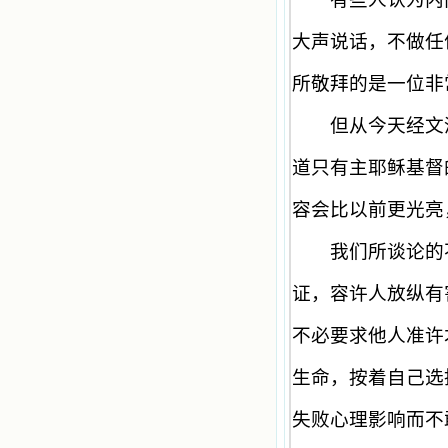
我可能到死还不认识他们呢！ 我
的心灵从主给我的这些圣人的言行中
选取了最美的色彩；当他们的一生在
大声说话，不做任
我面前展开时，我是多么的惊奇、兴
奋啊！当我读到他们为主而受人逼
所敬拜的是一位非
迫、凌辱，为将福音广传而被人追杀
时，我为他们的在天之灵祈祷，我哭
但从今天经文清
着，为自已的同胞带给他们的苦难而
哀号。我一遍遍地重读那一行行被我
的斑斑泪痕弄得模糊不清的字句，那
道只有主耶稣基督
些被主的爱火所燃烧而离开家乡来到
中国的传教士，我多么爱你们啊！我
容会比以前更光亮
心中流淌着多少感激的泪水。 他
们受苦却觉得喜乐，因为他们爱主，
我们所谈论的不
他们感到能为主受一点苦是多么喜乐
的事。他们受苦时仍在唱着感谢的
歌，因他们无法不称颂主，因主使他
证，容许人放纵有
们的心灵洋溢了快乐；他们激发了我
内心神圣的热情，在我的心灵深处燃
不必要求他人准许
烧起一股无法扑灭的火焰，他们那强
有力的言行激励我向前。 我一面
生命，按着自己选
读，一面想过着他们这样圣善的生
活，也立志不在这虚幻的尘世中寻求
安慰。我一读就是几个钟头，累了就
失败心理影响而不
望着书上的圣像沉思默想。啊，当我