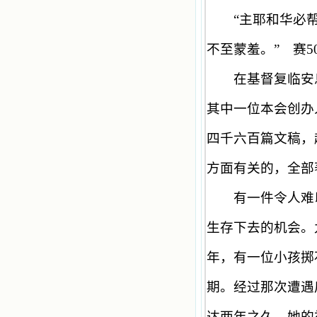
“
主耶和华必
不至蒙羞。
”
赛
5
在基督复临安
其中一位本会创办
四千六百篇文稿，
方面有关的，全部
有一件令人难以
生存下去的机会。
年，有一位小孩掷
期。经过那次遭遇
达两年之久。她的