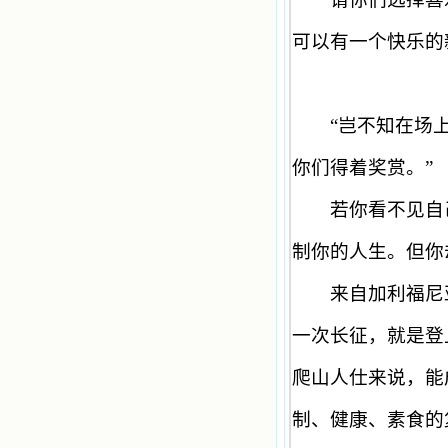
得无量恩宠。这些书引我向往那超性
的境界，向往那浑然忘我的境界，从
可以有一个快乐的
此无益的书一概不看了。我一遍遍地
重温这些我喜欢的书籍，一遍又一遍
地回味书中那些难忘的情景，我和他
们谈心，告诉他们我愿意效法他们，
心里多么渴望能像他们那样爱主。
“
岂不知在场
我因此而认识了许许多多圣人，
这些圣人中有许多也曾是罪人，使我
你们得着奖赏。
”
也能向他们敞开心门。我一会儿求这
个圣人为我转祷，一会儿求那个圣人
若你看不见自己
为我祈求圣宠，这些圣人使我的生活
变得丰富多彩。我想，既然他们真心
爱天主，那么他们也会真心爱我。现
制你的人生。但你
在他们和天主如此接近，当世人向他
们祈求时，他们也会想方设法将我的
来自加利福尼亚
祈祷告诉天主的。就这样，他们和我
共享生活的体验，不断地把上天仁爱
一次长征，就是登
的芬芳散播给我，他们的友谊使我的
欢乐加倍，痛苦减半；他们已走过死
阴的幽谷，从他们身上我学习到了明
爬山人仕来说，能
辨、通达、智慧、勇敢、诚实、快
乐、圣洁等等美德。他们的言行是滋
制、健康、素食的
润我心田的美酒。 这些书使我专
注于天上的事理，我的很多不良嗜好