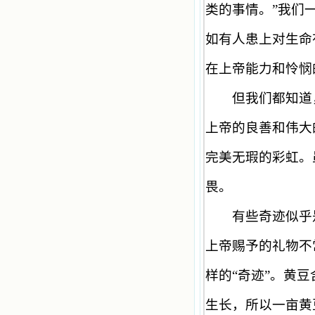
德兰能将更多更好的书藉，献给喜欢
类的事情。
”
我们
读圣书的人！从2014年12月18日开始
我们使用新域名(xiaodelan.love），
如有人患上对生命
原域名被他人办理开通,请您更改您网
站或博客上的链接，谢谢。 【请关注
在上帝能力和怜悯
微信公众号：小德兰书屋】
但我们都知道，
上帝的良善和伟大
完美无瑕的彩虹。
畏。
有些奇迹似乎是
上帝赐予的礼物不
样的
“
奇迹
”
。黄豆
生长，所以一亩黄