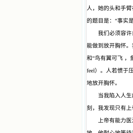
人，她的头和手臂
的题目是：
“
事实
我们必须容许自
能做到放开胸怀。
和
“
鸟有翼可飞 ，
feel
）。人若惯于
地放开胸怀。
当我陷入人生痛
刻，我发现只有上
上帝有能力医治
地，他耐心地等待