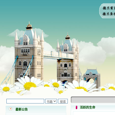
小德兰爱心书屋最新公告 有一天，我
做了一个奇怪的梦，至今让我难忘。
梦中，我看到一本打开的用石头做的
书，我用舌头去舔它，觉得有一种甜
味，我就更用力去舔，最后从这本书
里流出活水来了。从那以后，一种想
要了解、学习的迫切渴求在我心里扩
展开来，我燃起的强烈的愿望要在真
活跃的生命
最新公告
道上长进。 我爱上了灵修书籍，