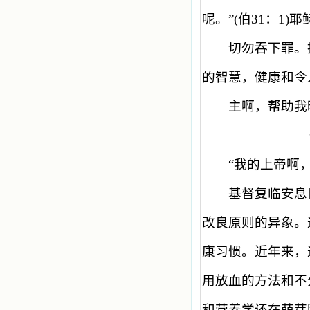
呢。
”(
伯
31
：
1)
耶
切勿吞下罪。拒
的智慧，健康和令
主啊，帮助我晓
“
我的上帝啊
基督复临安息日
改良原则的异象。
康习惯。近年来，
用放血的方法和不
和营养学还在萌芽