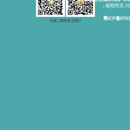
在他们和天主如此接近，当世人向他
版权所无 2006
们祈求时，他们也会想方设法将我的
祈祷告诉天主的。就这样，他们和我
共享生活的体验，不断地把上天仁爱
粤ICP备070
的芬芳散播给我，他们的友谊使我的
扫描二维码关注我们
欢乐加倍，痛苦减半；他们已走过死
阴的幽谷，从他们身上我学习到了明
辨、通达、智慧、勇敢、诚实、快
乐、圣洁等等美德。他们的言行是滋
润我心田的美酒。 这些书使我专
注于天上的事理，我的很多不良嗜好
因此不知不觉地放弃了。我的信德一
天一天长大，我知道我的一言一行都
有天使记录；我也深信人有灵魂，信
主的人有一个美好的家；也相信圣人
们都在天上为我祈祷，我并不是孤军
奋战；我是生活在一个由天上地下千
千万万奉耶稣的名而组成的家庭里，
我庆幸自己因了主的恩宠能生活在这
个大家庭慈爱的怀抱里；我也渴望所
有的人都能进入光明天家，和圣人们
一起赞美天主于无穷世！ 小德兰
爱心书屋启源于一个美好的梦。小德
兰希望所有圣书的作者和译者都能向
主敞开心门，为圣书广传而不记个人