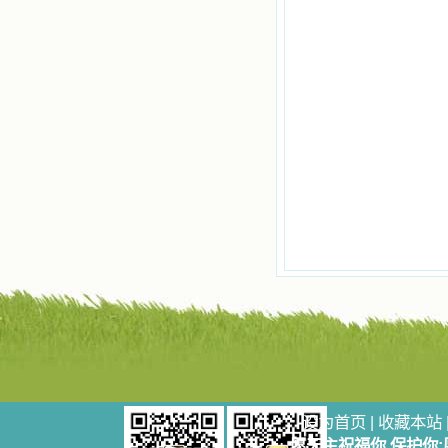
记时，清泪沾腮，她的经历强烈地震
撼着我的心，我接受到了一个很大的
恩宠，使我认识了十字架是生命的真
正之路。读圣女小德兰的传记时，我
又有别一种感受，我看到了一个与我
眼所见的完全不同的世界，那里没有
争吵，没有仇恨，没有岐视，那是主
自己在人的心里建造的爱的天堂。还
有圣女大德兰的自传，在这位圣女的
感召下，我初领了圣体，从圣体中获
得无量恩宠。这些书引我向往那超性
的境界，向往那浑然忘我的境界，从
此无益的书一概不看了。我一遍遍地
重温这些我喜欢的书籍，一遍又一遍
地回味书中那些难忘的情景，我和他
们谈心，告诉他们我愿意效法他们，
心里多么渴望能像他们那样爱主。
我因此而认识了许许多多圣人，
这些圣人中有许多也曾是罪人，使我
也能向他们敞开心门。我一会儿求这
个圣人为我转祷，一会儿求那个圣人
为我祈求圣宠，这些圣人使我的生活
变得丰富多彩。我想，既然他们真心
设为首页
|
收藏本站
爱天主，那么他们也会真心爱我。现
愿天主祝福你,保护你