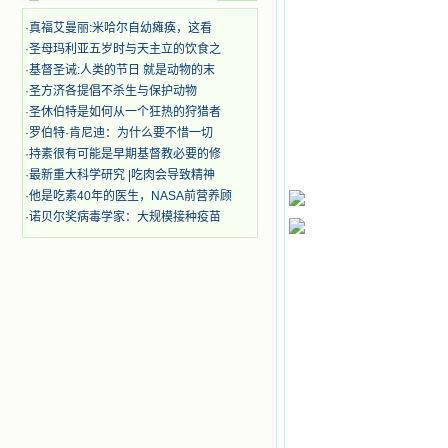
迫、凌辱，为将福音广传而被人追杀
时，我为他们的在天之灵祈祷，我哭
·
真福艾曼丽:米哈尔自幼瘫痪，这看
着，为自已的同胞带给他们的苦难而
·
圣母玛利亚五岁时与天主立的饮食之
哀号。我一遍遍地重读那一行行被我
·
基督圣诫:人类的节日 就是动物的末
的斑斑泪痕弄得模糊不清的字句，那
·
圣方济各提倡不杀生与保护动物
些被主的爱火所燃烧而离开家乡来到
中国的传教士，我多么爱你们啊！我
·
圣休伯特是如何从一个狂热的狩猎者
心中流淌着多少感激的泪水。 他
·
罗伯特·肯尼迪：为什么要不惜一切
们受苦却觉得喜乐，因为他们爱主，
·
持素很有可能是早期基督教必要的修
他们感到能为主受一点苦是多么喜乐
·
最新重大科学研究 |吃肉会导致精神
的事。他们受苦时仍在唱着感谢的
·
他是吃素40年的医生，NASA前营养顾
歌，因他们无法不称颂主，因主使他
·
诺贝尔奖病毒学家：大规模接种疫苗
们的心灵洋溢了快乐；他们激发了我
内心神圣的热情，在我的心灵深处燃
烧起一股无法扑灭的火焰，他们那强
有力的言行激励我向前。 我一面
读，一面想过着他们这样圣善的生
活，也立志不在这虚幻的尘世中寻求
安慰。我一读就是几个钟头，累了就
望着书上的圣像沉思默想。啊，当我
想到我有一天还要见到他们，亲耳聆
听他们的教诲，伴随在他们的身边，
和他们一起赞颂吾主，想到那使我欣
喜欢乐的甜蜜的相会，这世界对于我
一点吸引力都没有了。 从这些书