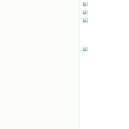
微信公众号：小德兰书屋】
小德兰爱心书屋最新公告 有一天，我
做了一个奇怪的梦，至今让我难忘。
梦中，我看到一本打开的用石头做的
书，我用舌头去舔它，觉得有一种甜
味，我就更用力去舔，最后从这本书
里流出活水来了。从那以后，一种想
要了解、学习的迫切渴求在我心里扩
展开来，我燃起的强烈的愿望要在真
道上长进。 我爱上了灵修书籍，
我感觉好像是主亲自为我挑选那些有
益精神修养的读物，主不喜悦我看那
些世面流行的书籍，因为只要我一看
到那些他不喜欢我看的书，我就有一
种厌恶的感觉。主保守我，那样细心
地防护着我，从那以后我从未读过一
本不良的书籍。 善良的书使人向
善，这些圣人的作品，渐渐地印在了
我的脑子里。读这些圣书时，我思潮
汹涌起伏，欣喜不能自已。书中谈到
这些圣人们如何在与主的交往中得到
灵命的更新，德行的馨香如何上达天
庭。啊，在这世上曾住过那么多热心
的圣人，为了传播福音，他们告别亲
人，舍下了他们手中的一切，轻快地