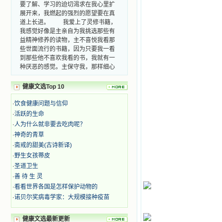
要了解、学习的迫切渴求在我心里扩
展开来，我燃起的强烈的愿望要在真
道上长进。 我爱上了灵修书籍，
我感觉好像是主亲自为我挑选那些有
益精神修养的读物，主不喜悦我看那
些世面流行的书籍，因为只要我一看
到那些他不喜欢我看的书，我就有一
种厌恶的感觉。主保守我，那样细心
地防护着我，从那以后我从未读过一
本不良的书籍。 善良的书使人向
健康文选Top 10
善，这些圣人的作品，渐渐地印在了
我的脑子里。读这些圣书时，我思潮
·
饮食健康问题与信仰
汹涌起伏，欣喜不能自已。书中谈到
·
活跃的生命
这些圣人们如何在与主的交往中得到
·
人为什么就非要去吃肉呢？
灵命的更新，德行的馨香如何上达天
庭。啊，在这世上曾住过那么多热心
·
神奇的青草
的圣人，为了传播福音，他们告别亲
·
斋戒的甜美(古诗新译)
人，舍下了他们手中的一切，轻快地
·
野生女孩蒂皮
踏上了异国他乡，到没有人知道真神
·
圣道卫生
的世界里去。啊，若不是主的引领，
·
善 待 生 灵
我可能到死还不认识他们呢！ 我
·
看看世界各国是怎样保护动物的
的心灵从主给我的这些圣人的言行中
选取了最美的色彩；当他们的一生在
·
诺贝尔奖病毒学家：大规模接种疫苗
我面前展开时，我是多么的惊奇、兴
奋啊！当我读到他们为主而受人逼
健康文选最新更新