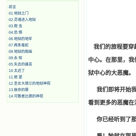
·
前言
·
01.地狱之门
·
02.灵魂进入地狱
·
03.爬 虫
·
04.恐 惧
·
06.地狱的地牢
·
07.两条毒蛇
我们的旅程要穿
·
08.地狱的图画
·
09.永 恒
中心。在那里，我
·
05.失去的痛苦
·
10.太迟了
狱中心的大恶魔。
·
11.绝 望
·
12.圣女大德兰的地狱神视
我们即将开始
·
13.致命的罪
·
14.可敬者比德的神视
看到更多的恶魔在
你已经听到了