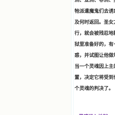
洲、亚洲、非洲、
牠派遣魔鬼们去诱
及何时返回。圣女
行，就会被残忍地
狱里准备好的，有
惑，并试图让他做
当一个灵魂因上主
置，决定它将受到
个灵魂的判决了。