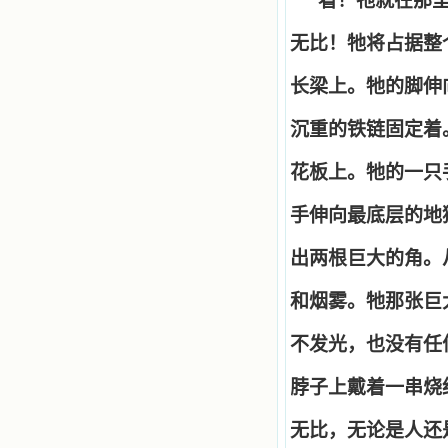
看！牠就在那
无比！牠将占据整
长梁上。牠的脚伸
沉重的铁链固定着
花板上。牠的一只
手伸向最底层的地
出两根巨大的角。
和烟雾。牠那张巨
不发光，也没有任
脖子上戴着一串烧
无比，无论是人还