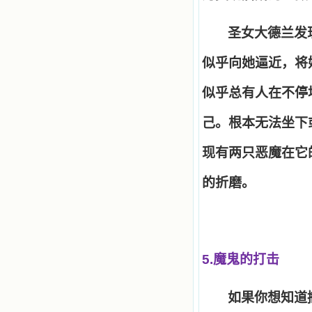
圣女大德兰发
似乎向她逼近，将
似乎总有人在不停
己。根本无法坐下
现有两只恶魔在它
的折磨。
5.
魔鬼的打击
如果你想知道