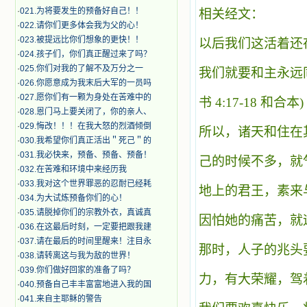
·
021.为将要发生的预备好自己！！
相关经文：
·
022.请你们更多体会我为父的心！
·
023.被提远比你们想象的更快！！
以后我们这活着还
·
024.孩子们，你们真正醒过来了吗？
·
025.你们对我的了解不及万分之一
我们就要和主永远
·
026.你愿意成为我末后大军的一员吗
·
027.愿你们有一颗为身处在苦难中的
书
4:17-18
和合本)
·
028.恩门马上要关闭了，你的亲人、
·
029.悔改！！！在我大怒的烈酒倾倒
所以，诸天和住在
·
030.我希望你们真正活出＂死己＂的
·
031.我必快来，预备、预备、预备！
己的时候不多，就
·
032.在苦难和环境中来经历我
·
033.我对这个世界罪恶的忍耐已经耗
地上的君王，素来
·
034.为大试炼预备你们的心！
·
035.请脱掉你们的宗教外衣，真诚真
因怕她的痛苦，就
·
036.在这最后时刻，一定要把跟我建
·
037.请在最后的时间里醒来！注目永
那时，人子的兆头
·
038.请转离这与我为敌的世界！
·
039.你们做好回家的准备了吗？
力，有大荣耀，驾
·
040.预备自己丰丰富富地进入我的国
·
041.来自主耶稣的警告