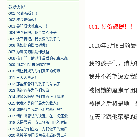
·
我必快来！
·
001. 预备被提！！！
·
002.教会要悔改！！！
001.
预备被提！！
·
003.兽印很快就会来！！！
·
004.快回转吧，我亲爱的孩子们！
·
005.快回转吧，我亲爱的孩子们！
2020
年3月8日领
·
006.我如此的憎恨骄傲！！
·
007.为属灵的饥荒作预备！！
·
008.孩子们，请抓住最后的机会来靠
我的孩子们，请为
·
009. 我是何等被误解的神！
·
010.请让我成为你们真正的倚靠！
我并不希望深爱我
·
011.三天大黑暗！
·
012.那些预备好的孩子们有福了！
被捆锁的魔鬼军团
·
013.我的心在为你们哭泣！
·
014.我多么盼望你们来真正认识我！
被提之后将是地上
·
015.老我才是你们最大的敌人！
·
016.你是那个我要带走的新妇吗？
在天堂跟他荣耀的
·
017.请作出智慧的决定，在一切还没
·
018.这是最后一点点预备自已的时间
·
019.这是你们在地上为我做工的最后
·
020.我希望你们成为我末后的勇士和