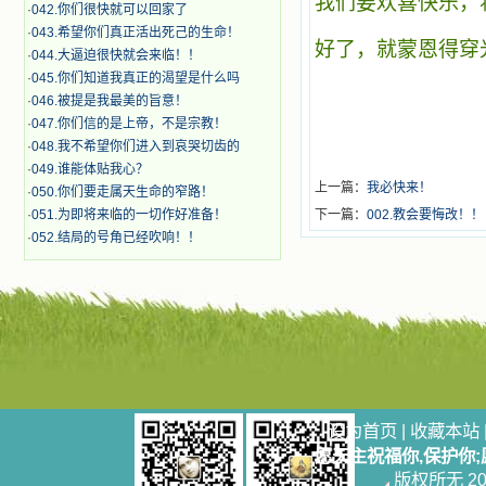
我们要欢喜快乐，
·
042.你们很快就可以回家了
·
043.希望你们真正活出死己的生命！
好了，就蒙恩得穿
·
044.大逼迫很快就会来临！！
·
045.你们知道我真正的渴望是什么吗
·
046.被提是我最美的旨意！
·
047.你们信的是上帝，不是宗教！
·
048.我不希望你们进入到哀哭切齿的
·
049.谁能体贴我心？
上一篇：
我必快来！
·
050.你们要走属天生命的窄路！
·
051.为即将来临的一切作好准备！
下一篇：
002.教会要悔改！！
·
052.结局的号角已经吹响！！
设为首页
|
收藏本站
愿天主祝福你,保护你
版权所无 2006