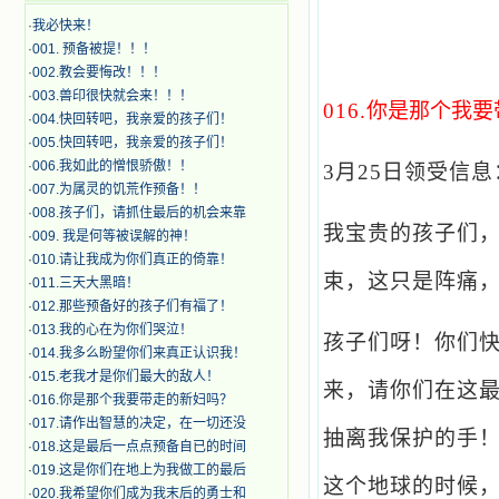
·
我必快来！
·
001. 预备被提！！！
·
002.教会要悔改！！！
·
003.兽印很快就会来！！！
016.
你是那个我要
·
004.快回转吧，我亲爱的孩子们！
·
005.快回转吧，我亲爱的孩子们！
·
006.我如此的憎恨骄傲！！
3
月25日领受信息
·
007.为属灵的饥荒作预备！！
·
008.孩子们，请抓住最后的机会来靠
我宝贵的孩子们
·
009. 我是何等被误解的神！
·
010.请让我成为你们真正的倚靠！
束，这只是阵痛
·
011.三天大黑暗！
·
012.那些预备好的孩子们有福了！
·
013.我的心在为你们哭泣！
孩子们呀！你们
·
014.我多么盼望你们来真正认识我！
·
015.老我才是你们最大的敌人！
来，请你们在这
·
016.你是那个我要带走的新妇吗？
·
017.请作出智慧的决定，在一切还没
抽离我保护的手
·
018.这是最后一点点预备自已的时间
·
019.这是你们在地上为我做工的最后
这个地球的时候
·
020.我希望你们成为我末后的勇士和