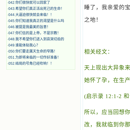
·
042.你们很快就可以回家了
睡了，我亲爱的
·
043.希望你们真正活出死己的生命！
·
044.大逼迫很快就会来临！！
之地！
·
045.你们知道我真正的渴望是什么吗
·
046.被提是我最美的旨意！
·
047.你们信的是上帝，不是宗教！
·
048.我不希望你们进入到哀哭切齿的
·
049.谁能体贴我心？
相关经文：
·
050.你们要走属天生命的窄路！
·
051.为即将来临的一切作好准备！
·
052.结局的号角已经吹响！！
天上现出大异象
她怀了孕，在生
(
启示录 12:1-2 
所以，应当回想
改，我就临到你