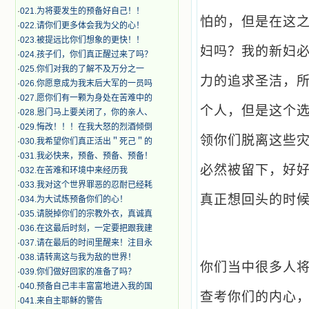
·
021.为将要发生的预备好自己！！
怕的，但是在这
·
022.请你们更多体会我为父的心！
·
023.被提远比你们想象的更快！！
妇吗？我的新妇
·
024.孩子们，你们真正醒过来了吗？
·
025.你们对我的了解不及万分之一
力的追求圣洁，
·
026.你愿意成为我末后大军的一员吗
·
027.愿你们有一颗为身处在苦难中的
个人，但是这个
·
028.恩门马上要关闭了，你的亲人、
·
029.悔改！！！在我大怒的烈酒倾倒
领你们脱离这些
·
030.我希望你们真正活出＂死己＂的
·
031.我必快来，预备、预备、预备！
必然被留下，好
·
032.在苦难和环境中来经历我
·
033.我对这个世界罪恶的忍耐已经耗
真正想回头的时
·
034.为大试炼预备你们的心！
·
035.请脱掉你们的宗教外衣，真诚真
·
036.在这最后时刻，一定要把跟我建
·
037.请在最后的时间里醒来！注目永
·
038.请转离这与我为敌的世界！
你们当中很多人
·
039.你们做好回家的准备了吗？
·
040.预备自己丰丰富富地进入我的国
查考你们的内心
·
041.来自主耶稣的警告