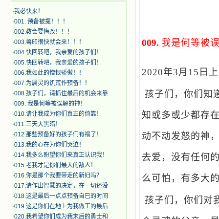
·
我必快来！
·
001. 预备被提！！！
·
002.教会要悔改！！！
009.
我是何等被
·
003.兽印很快就会来！！！
·
004.快回转吧，我亲爱的孩子们！
·
005.快回转吧，我亲爱的孩子们！
2020
年3月15日
·
006.我如此的憎恨骄傲！！
·
007.为属灵的饥荒作预备！！
孩子们，你们知
·
008.孩子们，请抓住最后的机会来靠
·
009. 我是何等被误解的神！
知或多或少都存
·
010.请让我成为你们真正的倚靠！
·
011.三天大黑暗！
·
012.那些预备好的孩子们有福了！
动不动发怒的神
·
013.我的心在为你们哭泣！
·
014.我多么盼望你们来真正认识我！
去爱，没有任何
·
015.老我才是你们最大的敌人！
·
016.你是那个我要带走的新妇吗？
么可怕，有多大
·
017.请作出智慧的决定，在一切还没
·
018.这是最后一点点预备自已的时间
孩子们，你们对
·
019.这是你们在地上为我做工的最后
·
020.我希望你们成为我末后的勇士和