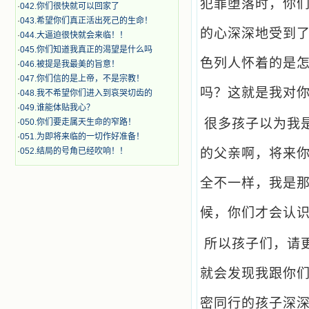
犯罪堕落时，你
·
042.你们很快就可以回家了
·
043.希望你们真正活出死己的生命！
的心深深地受到
·
044.大逼迫很快就会来临！！
·
045.你们知道我真正的渴望是什么吗
色列人怀着的是
·
046.被提是我最美的旨意！
·
047.你们信的是上帝，不是宗教！
吗？这就是我对
·
048.我不希望你们进入到哀哭切齿的
·
049.谁能体贴我心？
很多孩子以为我
·
050.你们要走属天生命的窄路！
·
051.为即将来临的一切作好准备！
·
052.结局的号角已经吹响！！
的父亲啊，将来
全不一样，我是
候，你们才会认
所以孩子们，请
就会发现我跟你
密同行的孩子深