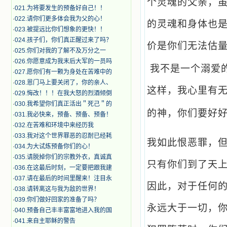
个灵魂的父亲，
·
021.为将要发生的预备好自己！！
·
022.请你们更多体会我为父的心！
的灵魂和身体也
·
023.被提远比你们想象的更快！！
·
024.孩子们，你们真正醒过来了吗？
价是你们无法估
·
025.你们对我的了解不及万分之一
·
026.你愿意成为我末后大军的一员吗
我不是一个溺爱
·
027.愿你们有一颗为身处在苦难中的
·
028.恩门马上要关闭了，你的亲人、
这样，我心里有
·
029.悔改！！！在我大怒的烈酒倾倒
·
030.我希望你们真正活出＂死己＂的
的神，你们要好
·
031.我必快来，预备、预备、预备！
·
032.在苦难和环境中来经历我
·
033.我对这个世界罪恶的忍耐已经耗
我如此恨恶罪，
·
034.为大试炼预备你们的心！
·
035.请脱掉你们的宗教外衣，真诚真
只有你们到了天
·
036.在这最后时刻，一定要把跟我建
·
037.请在最后的时间里醒来！注目永
因此，对于任何
·
038.请转离这与我为敌的世界！
·
039.你们做好回家的准备了吗？
永远大于一切，
·
040.预备自己丰丰富富地进入我的国
·
041.来自主耶稣的警告