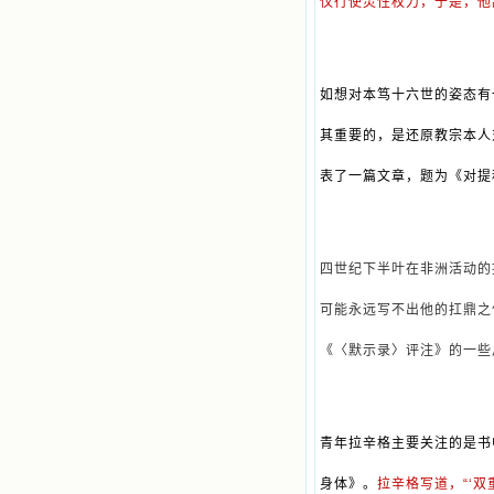
仅行使灵性权力，于是，他
如想对本笃十六世的姿态有
其重要的，是还原教宗本人
表了一篇文章，题为《对提
四世纪下半叶在非洲活动的
可能永远写不出他的扛鼎之
《〈默示录〉评注》的一些
青年拉辛格主要关注的是书
身体》。
拉辛格写道，“‘