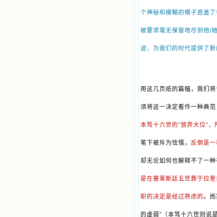
个神秘和模糊的幌子遮盖了
被要求毫无保留地尽到他/
迹，为我们的时代提供了新
用这几页纸的篇幅，我们将
须将这一决定看作一种典范
本笃十六世的”放弃大位”
笔下被斥为怯懦，
反倒是一
却无论如何也解释不了一种
是在塞莱斯廷五世葬于拉奎
职的决定是经过熟虑的
。而
的虚弱”（本笃十六世则说