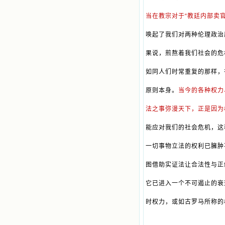
当在教宗对于“教廷内部卖
唤起了我们对两种伦理政治
果说，煎熬着我们社会的危
如同人们时常重复的那样，
原则本身。
当今的各种权力
法之事弥漫天下，正是因为
能应对我们的社会危机，这
一切事物立法的权利已臃肿
图借助实证法让合法性与正
它已进入一个不可遏止的衰
时权力，或如古罗马所称的