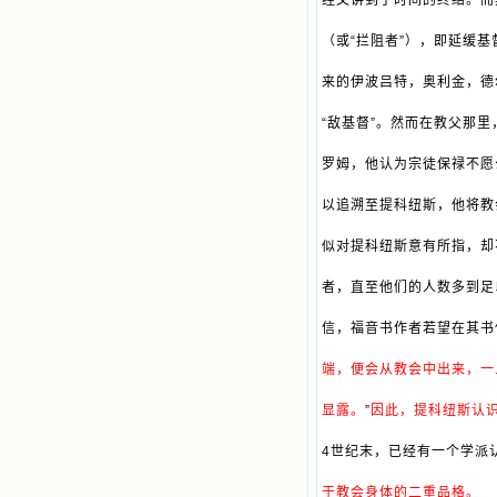
经文讲到了时间的终结。而
（或“拦阻者”），即延缓
来的伊波吕特，奥利金，德
“敌基督”。然而在教父那
罗姆，他认为宗徒保禄不愿
以追溯至提科纽斯，他将教
似对提科纽斯意有所指，却
者，直至他们的人数多到足
信，福音书作者若望在其书
端，便会从教会中出来，一
显露。
”
因此，提科纽斯认
4世纪末，已经有一个学派
于教会身体的二重品格。