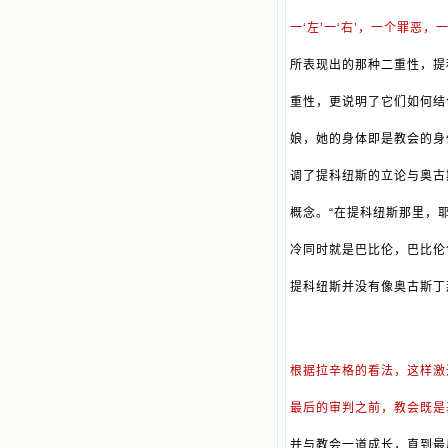
一‘左’一‘右’，一个罪恶
所表现出的那种二重性，提
重性，更说明了它们如何结
娘，她的身体即是教会的身
调了提科纽斯的立论与奥古
概念。“在提科纽斯那里，
冷同时就是巴比伦，巴比伦
提科纽斯并没有像奥古斯丁
根据拉辛格的看法，这样激
最后的审判之前，教会既是
并与教会一道成长，直到最