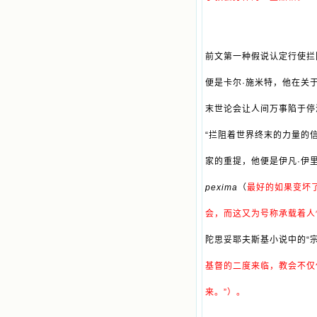
前文第一种假说认定行使拦
便是卡尔·施米特，他在关于
末世论会让人间万事陷于停
“拦阻着世界终末的力量的
家的重提，他便是伊凡·伊
pexima
（
最好的如果变坏
会，而这又为号称承载着人
陀思妥耶夫斯基小说中的“
基督的二度来临，教会不仅
来。”）。