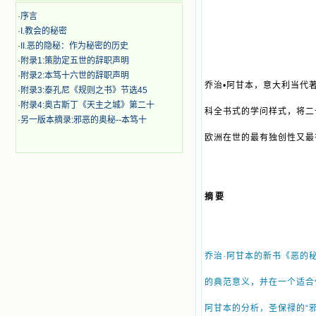
·
序言
·
I.教会的秘密
·
II.恶的隐秘：作为秘密的历史
·
附录1:策肋定五世的辞职声明
·
附录2:本笃十六世的辞职声明
乔治•阿甘本，意大利当代
·
附录3:泰孔尼《规则之书》节选45
·
附录4:奥古斯丁《天主之城》第二十
科全书式的学问样式，将二
·
另一版本摘录:邪恶的奥秘--本笃十
欧洲在世的最有独创性又最
摘 要
乔治·阿甘本的新书《恶的
的典范意义，并在一个适合
阿甘本的分析，圣保禄的“