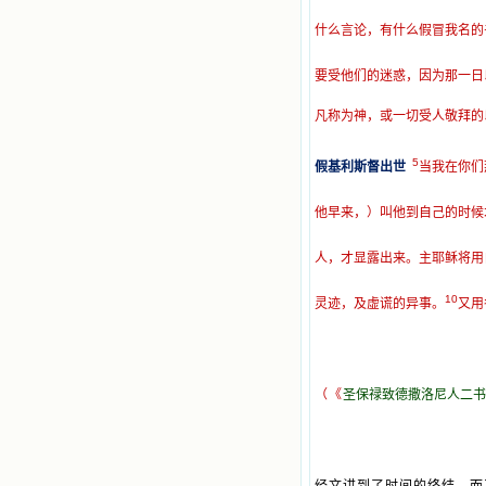
什么言论，有什么假冒我名的
要受他们的迷惑，因为那一日
凡称为神，或一切受人敬拜的
5
假基利斯督出世
当我在你们
他早来，）叫他到自己的时候
人，才显露出来。主耶稣将用
10
灵迹，及虚谎的异事。
又用
（《
圣保禄致德撒洛尼人二书