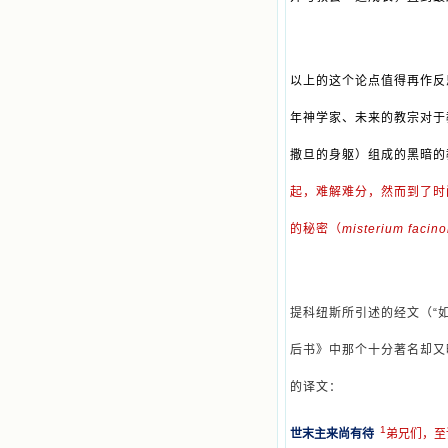
以上的这个论点值得再作反
年神学家、未来的教宗对于
撒旦的身躯）组成的黑暗的
起，难解难分，然而到了时
的秘密（
misterium facino
提科纽斯所引述的经文（“
后书》中那个十分著名却又
的译文：
1
世末主来尚有待
弟兄们，至