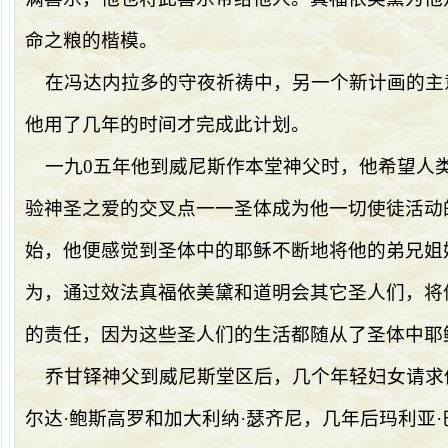
命之粮的楷模。
在冯达内拉多的守夜祈祷中，另一个新计画的主
他用了几年的时间才完成此计划。
一九
0
五年他到威尼斯作本堂神父时，他希望人
验神圣之爱的交叉点一一圣体成为他一切使徒活动
始，他便感觉到圣体中的耶稣不断地将他的弟兄姐
为，通过效法真福依美黛和道明会其它圣人们，将
的责任，因为这些圣人们的生活都随从了圣体中耶
乔甘铎神父到威尼斯堂区后，几个年轻妇女请求
尔达·鲍斯高罗和加大利纳·瑟齐尼，几年后玛利亚