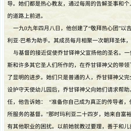
导。她们都是热心教友，通过每周的告解圣事和个
的道路上前进。
一九
0
九年四月八日，他创建了
“
敬拜热心团
”
以
利亚·巴希为助手。其成员每月相聚一次朝拜圣体
与基督的接近促使乔甘铎神父宣扬他的圣名。一
斯和许多其它圣人们所作的，在乔甘铎神父的带领
了显明的进步。她们只是普通的人，乔甘铎神父完
设护守天使幼儿园后，乔甘铎神父向她们请求帮助
任，他告诉她：
“
准备你自己成为真正的传导者，
所服务的基督。
”
那时玛利亚二十四岁，她来自富
有其他职业的困扰。以前她就教过要理，善于和儿