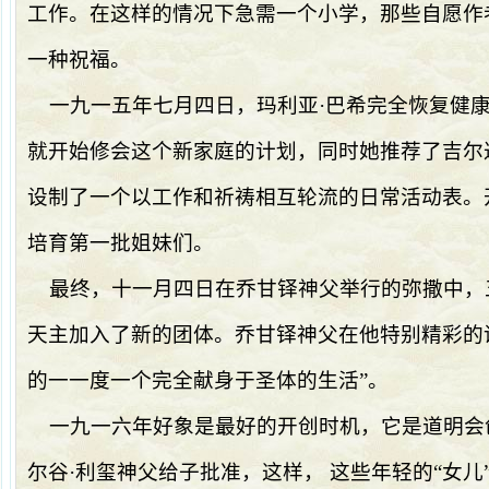
工作。在这样的情况下急需一个小学，那些自愿作
一种祝福。
一九一五年七月四日，玛利亚·巴希完全恢复健
就开始修会这个新家庭的计划，同时她推荐了吉尔达
设制了一个以工作和祈祷相互轮流的日常活动表。
培育第一批姐妹们。
最终，十
一月四日
在乔甘铎神父举行的弥撒中，
天主加入了新的团体。乔甘铎神父在他特别精彩的
的一一度一个完全献身于圣体的生活
”
。
一九一六年好象是最好的开创时机，它是道明会
尔谷·利玺神父给子批准，这样， 这些年轻的
“
女儿