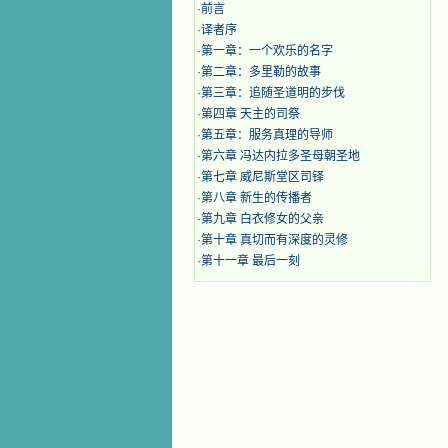
·
前言
·
译者序
·
第一章：一个欢乐的名字
·
第二章：多里勒的故事
·
第三章：追随圣道明的步伐
·
第四章 天主的司祭
·
第五章：服务真理的导师
·
第六章 冯达内拉多圣母朝圣地
·
第七章 威尼斯堂区司铎
·
第八章 新生的传播者
·
第九章 白衣修女的父亲
·
第十章 真切而有深度的灵修
·
第十一章 最后一刻