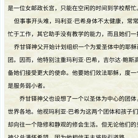
是一位女邮政长宫，只能在空闲的时间到学校帮忙
但事事开头难，玛利亚·巴希身体不太健康，常常
忙于工作，其它助手没有教学的能力，而且她们一
乔甘铎神父开始计划组织一个为爱圣体中的耶稣
团。因而，他特别注重玛利亚·巴希，吉尔达·鲍斯
备她们接受更大的使命。他要她们效法耶稣，度一
是服务弱小者。
乔甘铎神父也设想了一个以圣体为中心的团体
世界各地。他视玛利亚·巴希为这两个团体和孩子们
却向往一个隐修和静观的修会生活。但无论他们的
神父总满怀希望，因为他相信天主将指引道路。