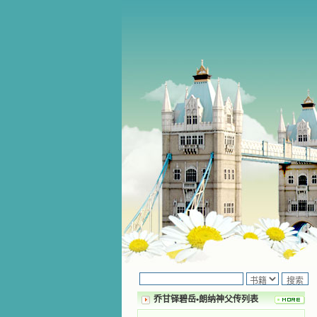
乔甘铎碧岳•朗纳神父传列表