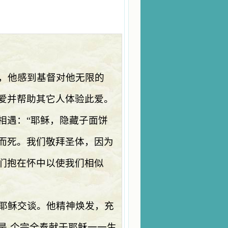
，他感到基督对他无限的
爱并帮助其它人体验此爱。
相遇：
“
耶稣，隐藏子面饼
而死。我们敬拜圣体，因为
们抱在怀中以使我们相似
耶稣交谈。他精神焕发，充
是
-
个完全奉献于耶稣一一生