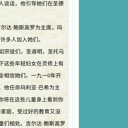
人谈话，他引导她们在圣德
吉尔达·鲍斯高罗为主席，玛
，许多人加入她们。
如宗徒们，圣道明，圣托马
下这些年轻妇女在灵修上有
全相信她们。一九一
0
年开
。他任命玛利亚·巴希为主
你将在这些儿童身上看到你
裕家庭，受过好的教育又没
童们相处。吉尔达·鲍斯高罗