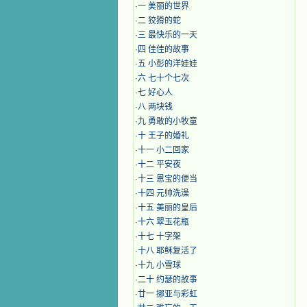
·
一 美丽的世界
·
二 狡猾的蛇
·
三 最快乐的一天
·
四 佳佳的故事
·
五 小彭的洋娃娃
·
六 七十个七次
·
七 好心人
·
八 两块钱
·
九 勇敢的小牧童
·
十 王子的婚礼
·
十一 小二回家
·
十二 平安夜
·
十三 恩宝的便当
·
十四 元帅洗澡
·
十五 美丽的皇后
·
十六 翠玉花瓶
·
十七 十字架
·
十八 耶稣复活了
·
十九 小雪球
·
二十 约瑟的故事
·
廿一 挪亚与彩虹