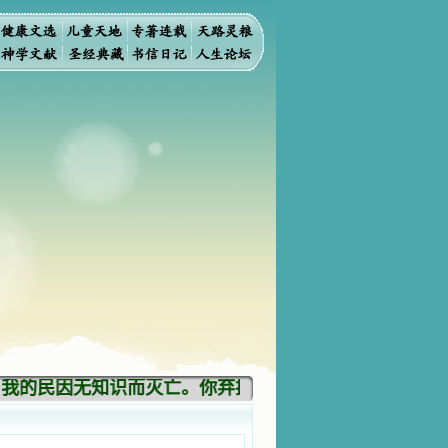
我的民因无知识而灭亡。你弃掉知识，我也必弃掉你，使