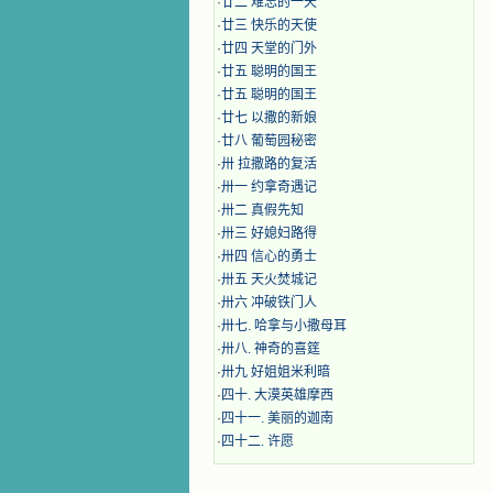
·
廿二 难忘的一天
·
廿三 快乐的天使
·
廿四 天堂的门外
·
廿五 聪明的国王
·
廿五 聪明的国王
·
廿七 以撒的新娘
·
廿八 葡萄园秘密
·
卅 拉撒路的复活
·
卅一 约拿奇遇记
·
卅二 真假先知
·
卅三 好媳妇路得
·
卅四 信心的勇士
·
卅五 天火焚城记
·
卅六 冲破铁门人
·
卅七. 哈拿与小撒母耳
·
卅八. 神奇的喜筳
·
卅九 好姐姐米利暗
·
四十. 大漠英雄摩西
·
四十一. 美丽的迦南
·
四十二. 许愿