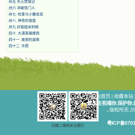
一点吸引力都没有了。 从这些书
·
卅五 天火焚城记
籍里，我认识了许多爱主的人，他们
·
卅六 冲破铁门人
使我更亲近主，帮助我更深的认识
·
卅七. 哈拿与小撒母耳
主，爱主。这些曾经生活在人间的圣
·
卅八. 神奇的喜筳
人圣女，内心隐藏着来自天上光照的
·
卅九 好姐姐米利暗
各种宝藏，听他们对悦主的甜蜜喁
·
四十. 大漠英雄摩西
语，我也陶醉了。主藉着这些书籍慢
慢地培养我的心灵，当我看到这些圣
·
四十一. 美丽的迦南
德芬芳的圣人再看看满身污秽的我，
·
四十二. 许愿
我失望过，沮丧过，哭泣过，和主呕
气过，甚至埋怨天主不用祂的全能让
我立刻成圣。但是主让我明白，灵命
的成长需要时间，成长是渐进的，农
民等待稻谷的长成需要整个季节，才
能品尝丰收的喜悦，我也要有谦卑受
教的态度才能接受主的话语，要让这
些圣言成为血肉（果实），是需要时
间的。 从网上我读到许多有益心
设为首页
|
收藏本站
灵的书。当我首次读到盖恩夫人的传
愿天主祝福你,保护你
记时，清泪沾腮，她的经历强烈地震
版权所无 2006
撼着我的心，我接受到了一个很大的
恩宠，使我认识了十字架是生命的真
正之路。读圣女小德兰的传记时，我
粤ICP备070
又有别一种感受，我看到了一个与我
扫描二维码关注我们
眼所见的完全不同的世界，那里没有