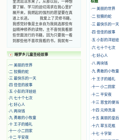
标题
要了解、学习的迫切渴求在我心里扩
·
一 美丽的世界
展开来，我燃起的强烈的愿望要在真
道上长进。 我爱上了灵修书籍，
·
二 狡猾的蛇
我感觉好像是主亲自为我挑选那些有
·
三 最快乐的一天
益精神修养的读物，主不喜悦我看那
·
四 佳佳的故事
些世面流行的书籍，因为只要我一看
到那些他不喜欢我看的书，我就有一
·
五 小彭的洋娃娃
种厌恶的感觉。主保守我，那样细心
·
六 七十个七次
地防护着我，从那以后我从未读过一
睡梦乡儿童圣经故事
·
七 好心人
本不良的书籍。 善良的书使人向
善，这些圣人的作品，渐渐地印在了
·
八 两块钱
·
一 美丽的世界
我的脑子里。读这些圣书时，我思潮
·
九 勇敢的小牧童
·
二 狡猾的蛇
汹涌起伏，欣喜不能自已。书中谈到
·
三 最快乐的一天
这些圣人们如何在与主的交往中得到
·
十 王子的婚礼
灵命的更新，德行的馨香如何上达天
·
四 佳佳的故事
·
十一 小二回家
庭。啊，在这世上曾住过那么多热心
·
五 小彭的洋娃娃
·
十二 平安夜
的圣人，为了传播福音，他们告别亲
·
六 七十个七次
人，舍下了他们手中的一切，轻快地
·
十三 恩宝的便当
·
七 好心人
踏上了异国他乡，到没有人知道真神
·
十四 元帅洗澡
·
八 两块钱
的世界里去。啊，若不是主的引领，
·
九 勇敢的小牧童
我可能到死还不认识他们呢！ 我
·
十五 美丽的皇后
的心灵从主给我的这些圣人的言行中
·
十 王子的婚礼
·
十六 翠玉花瓶
选取了最美的色彩；当他们的一生在
·
十一 小二回家
·
十七 十字架
我面前展开时，我是多么的惊奇、兴
·
十二 平安夜