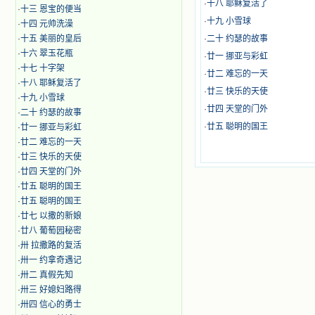
奋啊！当我读到他们为主而受人逼
·
十八 耶稣复活了
·
十三 恩宝的便当
迫、凌辱，为将福音广传而被人追杀
·
十九 小雪球
·
十四 元帅洗澡
时，我为他们的在天之灵祈祷，我哭
·
十五 美丽的皇后
着，为自已的同胞带给他们的苦难而
·
二十 约瑟的故事
哀号。我一遍遍地重读那一行行被我
·
十六 翠玉花瓶
·
廿一 挪亚与彩虹
的斑斑泪痕弄得模糊不清的字句，那
·
十七 十字架
·
廿二 难忘的一天
些被主的爱火所燃烧而离开家乡来到
·
十八 耶稣复活了
中国的传教士，我多么爱你们啊！我
·
廿三 快乐的天使
·
十九 小雪球
心中流淌着多少感激的泪水。 他
·
廿四 天堂的门外
·
二十 约瑟的故事
们受苦却觉得喜乐，因为他们爱主，
·
廿五 聪明的国王
·
廿一 挪亚与彩虹
他们感到能为主受一点苦是多么喜乐
的事。他们受苦时仍在唱着感谢的
·
廿二 难忘的一天
歌，因他们无法不称颂主，因主使他
·
廿三 快乐的天使
们的心灵洋溢了快乐；他们激发了我
·
廿四 天堂的门外
内心神圣的热情，在我的心灵深处燃
·
廿五 聪明的国王
烧起一股无法扑灭的火焰，他们那强
·
廿五 聪明的国王
有力的言行激励我向前。 我一面
·
廿七 以撒的新娘
读，一面想过着他们这样圣善的生
活，也立志不在这虚幻的尘世中寻求
·
廿八 葡萄园秘密
安慰。我一读就是几个钟头，累了就
·
卅 拉撒路的复活
望着书上的圣像沉思默想。啊，当我
·
卅一 约拿奇遇记
想到我有一天还要见到他们，亲耳聆
·
卅二 真假先知
听他们的教诲，伴随在他们的身边，
·
卅三 好媳妇路得
和他们一起赞颂吾主，想到那使我欣
·
卅四 信心的勇士
喜欢乐的甜蜜的相会，这世界对于我