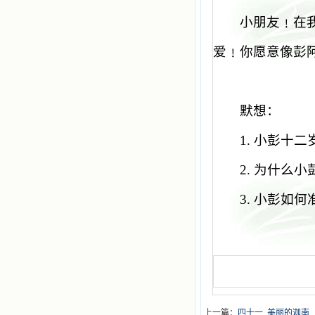
小朋友﹗在
爱﹗你愿意像彭
默想：
1.
小彭十二
2.
为什么小
3.
小彭如何
上一篇：
四十一. 美丽的迦南