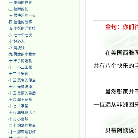
·
一 美丽的世界
·
二 狡猾的蛇
·
三 最快乐的一天
·
四 佳佳的故事
金句：
你们
·
五 小彭的洋娃娃
·
六 七十个七次
·
七 好心人
·
八 两块钱
在美国西雅
·
九 勇敢的小牧童
·
十 王子的婚礼
共有八个快乐的
·
十一 小二回家
·
十二 平安夜
·
十三 恩宝的便当
·
十四 元帅洗澡
虽然彭家并
·
十五 美丽的皇后
·
十六 翠玉花瓶
一位远从非洲回
·
十七 十字架
·
十八 耶稣复活了
·
十九 小雪球
·
二十 约瑟的故事
贝蒂阿姨说
·
廿一 挪亚与彩虹