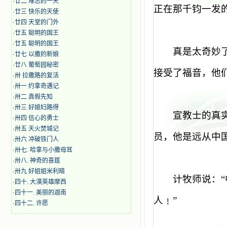
·
廿二 难忘的一天
正在那千钧一发
·
廿三 快乐的天使
·
廿四 天堂的门外
·
廿五 聪明的国王
·
廿五 聪明的国王
真是太奇妙
·
廿七 以撒的新娘
·
廿八 葡萄园秘密
接受了福音，他
·
卅 拉撒路的复活
·
卅一 约拿奇遇记
·
卅二 真假先知
·
卅三 好媳妇路得
宣教士的真
·
卅四 信心的勇士
·
卅五 天火焚城记
员，他是远从中
·
卅六 冲破铁门人
·
卅七. 哈拿与小撒母耳
·
卅八. 神奇的喜筳
·
卅九 好姐姐米利暗
计牧师说：
“
·
四十. 大漠英雄摩西
·
四十一. 美丽的迦南
人﹗
”
·
四十二. 许愿