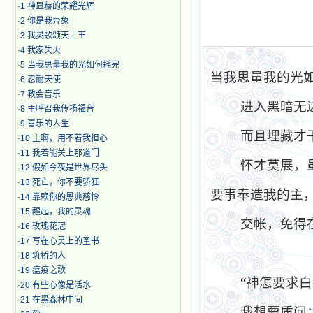
·
1 神显赫的荣耀光辉
·
2 你是我异象
·
3 我灵歌颂天上王
·
4 我家失火
·
5 当我思量我的光如何耗完
当我思量我的光
·
6 忍耐天使
·
7 教会音乐
进入黑暗无边
·
8 主呼召我传扬福音
·
9 喜乐的人生
而且埋藏才干
·
10 主啊，用不着我担心
·
11 我若能关上那道门
怀才莫展，虽
·
12 假如今夜是世界尽头
·
13 死亡，你不要骄狂
要事奉造我的主
·
14 靠赖你的恩典慈怜
·
15 醒起，我的灵魂
交帐，免得在
·
16 玫瑰花冠
·
17 写在心灵上的圣书
·
18 筑桥的人
·
19 瘟疫之歌
“神怎要求白昼
·
20 有些心像是活水
·
21 在黑森林中间
我想要质问；