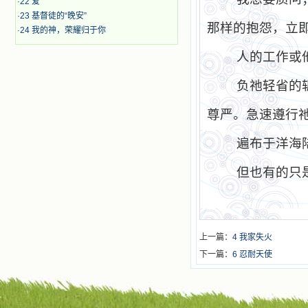
·
22 爱
·
23 基督徒的“晚安”
那样的抱怨，立即
·
24 我的神，荣耀归于你
人的工作或他
负祂轻省的轭
尊严。急速遵行
遍布于洋海陆
但也有的只是
上一篇：
4 我家失火
下一篇：
6 忍耐天使