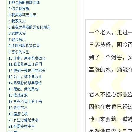
·
1 神显赫的荣耀光辉
·
2 你是我异象
·
3 我灵歌颂天上王
·
4 我家失火
·
5 当我思量我的光如何耗完
一个老人，走过
·
6 忍耐天使
·
7 教会音乐
日落黄昏，阴冷
·
8 主呼召我传扬福音
·
9 喜乐的人生
到了一个河谷，
·
10 主啊，用不着我担心
·
11 我若能关上那道门
高涨的水，涌流
·
12 假如今夜是世界尽头
·
13 死亡，你不要骄狂
·
14 靠赖你的恩典慈怜
·
15 醒起，我的灵魂
老人不担心那涨
·
16 玫瑰花冠
·
17 写在心灵上的圣书
因他在黄昏已经
·
18 筑桥的人
·
19 瘟疫之歌
他回来要筑一道
·
20 有些心像是活水
·
21 在黑森林中间
虽然他已安全到