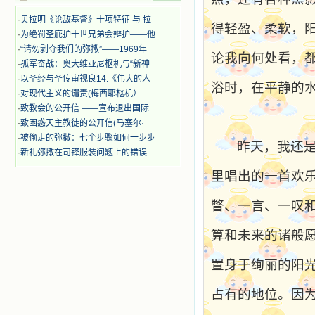
时，我为他们的在天之灵祈祷，我哭
·
贝拉明《论敌基督》十项特征 与 拉
着，为自已的同胞带给他们的苦难而
得轻盈、柔软，
·
为绝罚圣庇护十世兄弟会辩护——他
哀号。我一遍遍地重读那一行行被我
·
“请勿剥夺我们的弥撒”——1969年
的斑斑泪痕弄得模糊不清的字句，那
论我向何处看，
些被主的爱火所燃烧而离开家乡来到
·
孤军奋战：奥大维亚尼枢机与“新神
中国的传教士，我多么爱你们啊！我
·
以圣经与圣传审视良14:《伟大的人
浴时，在平静的
心中流淌着多少感激的泪水。 他
·
对现代主义的谴责(梅西耶枢机）
们受苦却觉得喜乐，因为他们爱主，
·
致教会的公开信 ——宣布退出国际
他们感到能为主受一点苦是多么喜乐
·
致困惑天主教徒的公开信(马塞尔·
的事。他们受苦时仍在唱着感谢的
·
被偷走的弥撒：七个步骤如何一步步
歌，因他们无法不称颂主，因主使他
昨天，我还
们的心灵洋溢了快乐；他们激发了我
·
新礼弥撒在司铎服装问题上的错误
内心神圣的热情，在我的心灵深处燃
里唱出的一首欢
烧起一股无法扑灭的火焰，他们那强
有力的言行激励我向前。 我一面
读，一面想过着他们这样圣善的生
瞥、一言、一叹
活，也立志不在这虚幻的尘世中寻求
安慰。我一读就是几个钟头，累了就
算和未来的诸般
望着书上的圣像沉思默想。啊，当我
想到我有一天还要见到他们，亲耳聆
置身于绚丽的阳
听他们的教诲，伴随在他们的身边，
和他们一起赞颂吾主，想到那使我欣
喜欢乐的甜蜜的相会，这世界对于我
占有的地位。因
一点吸引力都没有了。 从这些书