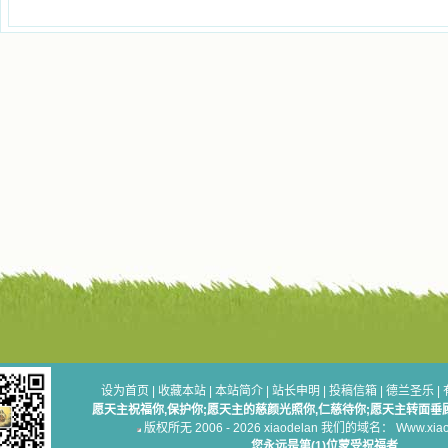
设为首页
|
收藏本站
|
本站简介
|
站长申明
|
投稿信箱
|
德兰圣乐
|
愿天主祝福你,保护你;愿天主的慈颜光照你,仁慈待你;愿天主转面垂
版权所无 2006 - 2026 xiaodelan 我们的域名： Www.xiaod
您永远是第(1)位蒙受祝福者