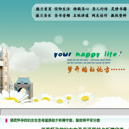
倘若怀孕的妇女在圣母诞辰前夕祈祷守斋，胎狡将平安分娩