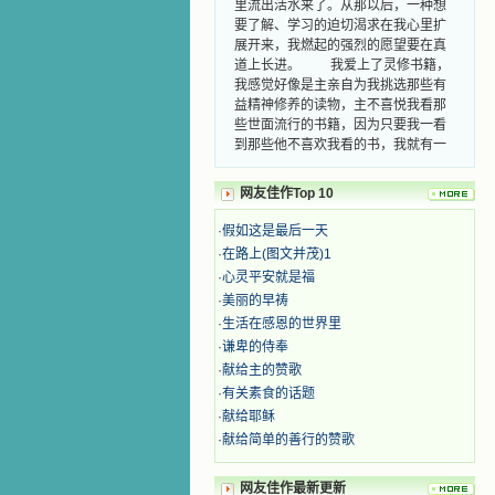
要了解、学习的迫切渴求在我心里扩
展开来，我燃起的强烈的愿望要在真
道上长进。 我爱上了灵修书籍，
我感觉好像是主亲自为我挑选那些有
益精神修养的读物，主不喜悦我看那
些世面流行的书籍，因为只要我一看
到那些他不喜欢我看的书，我就有一
种厌恶的感觉。主保守我，那样细心
地防护着我，从那以后我从未读过一
网友佳作Top 10
本不良的书籍。 善良的书使人向
善，这些圣人的作品，渐渐地印在了
·
假如这是最后一天
我的脑子里。读这些圣书时，我思潮
·
在路上(图文并茂)1
汹涌起伏，欣喜不能自已。书中谈到
·
心灵平安就是福
这些圣人们如何在与主的交往中得到
灵命的更新，德行的馨香如何上达天
·
美丽的早祷
庭。啊，在这世上曾住过那么多热心
·
生活在感恩的世界里
的圣人，为了传播福音，他们告别亲
·
谦卑的侍奉
人，舍下了他们手中的一切，轻快地
·
献给主的赞歌
踏上了异国他乡，到没有人知道真神
·
有关素食的话题
的世界里去。啊，若不是主的引领，
·
献给耶稣
我可能到死还不认识他们呢！ 我
的心灵从主给我的这些圣人的言行中
·
献给简单的善行的赞歌
选取了最美的色彩；当他们的一生在
我面前展开时，我是多么的惊奇、兴
网友佳作最新更新