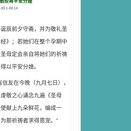
胎狡将平安分娩
 1:49:14
母诞辰前夕守斋，并为敬礼圣
母经》；若她们在整个孕期中
么圣母定会亲自将她们的祈祷
而得以平安分娩。
有信友在今晚（九月七日），
与虔敬之心诵念九遍《圣母
天使献上九朵鲜花，编成一
为那祈祷者求得恩宠。”