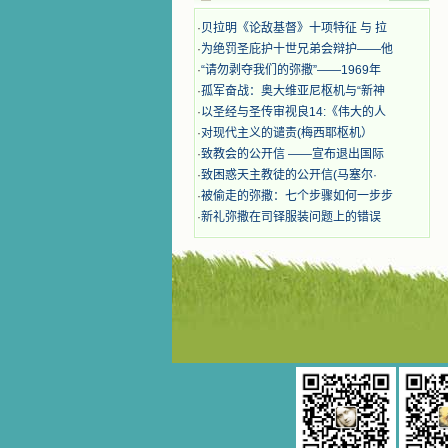
奋啊！当我读到他们为主而受人逼
迫、凌辱，为将福音广传而被人追杀
·
贝拉明《论敌基督》十项特征 与 拉
时，我为他们的在天之灵祈祷，我哭
·
为绝罚圣庇护十世兄弟会辩护——他
着，为自已的同胞带给他们的苦难而
·
“请勿剥夺我们的弥撒”——1969年
哀号。我一遍遍地重读那一行行被我
·
孤军奋战：奥大维亚尼枢机与“新神
的斑斑泪痕弄得模糊不清的字句，那
些被主的爱火所燃烧而离开家乡来到
·
以圣经与圣传审视良14:《伟大的人
中国的传教士，我多么爱你们啊！我
·
对现代主义的谴责(梅西耶枢机）
心中流淌着多少感激的泪水。 他
·
致教会的公开信 ——宣布退出国际
们受苦却觉得喜乐，因为他们爱主，
·
致困惑天主教徒的公开信(马塞尔·
他们感到能为主受一点苦是多么喜乐
·
被偷走的弥撒：七个步骤如何一步步
的事。他们受苦时仍在唱着感谢的
·
新礼弥撒在司铎服装问题上的错误
歌，因他们无法不称颂主，因主使他
们的心灵洋溢了快乐；他们激发了我
内心神圣的热情，在我的心灵深处燃
烧起一股无法扑灭的火焰，他们那强
有力的言行激励我向前。 我一面
读，一面想过着他们这样圣善的生
活，也立志不在这虚幻的尘世中寻求
安慰。我一读就是几个钟头，累了就
望着书上的圣像沉思默想。啊，当我
想到我有一天还要见到他们，亲耳聆
听他们的教诲，伴随在他们的身边，
和他们一起赞颂吾主，想到那使我欣
喜欢乐的甜蜜的相会，这世界对于我