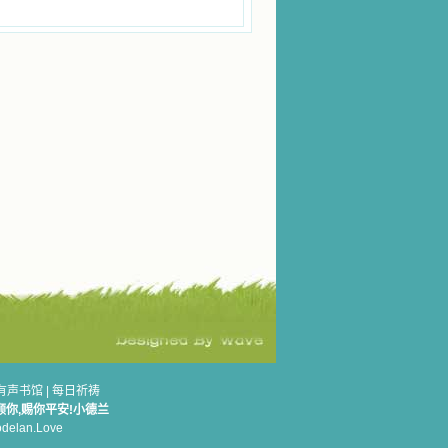
有声书馆
|
每日祈祷
顾你,赐你平安!小德兰
elan.Love