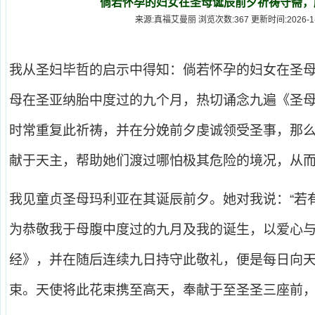
倘若怀孕的妇女在圣母诞辰前夕祈祷守斋，
来源:真福艾曼丽 浏览次数:367 更新时间:2026-1-30
我从圣妇毕哲的启示中得知：倘若怀孕的妇女在圣
母在圣亚纳胎中度过的九个月，热切诵念九遍《圣
时常重复此祈祷，并在分娩前夕虔诚领受圣事，那
献于天主，帮助她们渡过哪怕极其危险的境况，从
我见童贞圣母玛利亚在其诞辰前夕。她对我说：“若
为恭敬我于母腹中度过的九月及我的诞生，以爱心
经》，并在随后连续九日持守此敬礼，便是每日向
束。天使将此花束携至高天，奉献于至圣圣三座前，