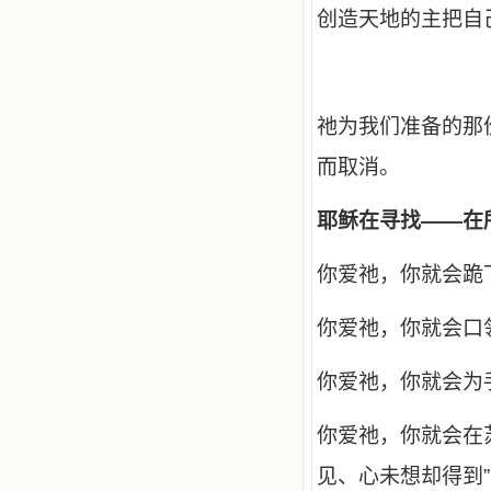
望着书上的圣像沉思默想。啊，当我
创造天地的主把自
想到我有一天还要见到他们，亲耳聆
听他们的教诲，伴随在他们的身边，
和他们一起赞颂吾主，想到那使我欣
喜欢乐的甜蜜的相会，这世界对于我
一点吸引力都没有了。 从这些书
籍里，我认识了许多爱主的人，他们
祂为我们准备的那
使我更亲近主，帮助我更深的认识
主，爱主。这些曾经生活在人间的圣
而取消。
人圣女，内心隐藏着来自天上光照的
各种宝藏，听他们对悦主的甜蜜喁
耶稣在寻找——在
语，我也陶醉了。主藉着这些书籍慢
慢地培养我的心灵，当我看到这些圣
德芬芳的圣人再看看满身污秽的我，
你爱祂，你就会跪
我失望过，沮丧过，哭泣过，和主呕
气过，甚至埋怨天主不用祂的全能让
我立刻成圣。但是主让我明白，灵命
你爱祂，你就会口
的成长需要时间，成长是渐进的，农
民等待稻谷的长成需要整个季节，才
你爱祂，你就会为
能品尝丰收的喜悦，我也要有谦卑受
教的态度才能接受主的话语，要让这
些圣言成为血肉（果实），是需要时
你爱祂，你就会在
间的。 从网上我读到许多有益心
灵的书。当我首次读到盖恩夫人的传
见、心未想却得到
记时，清泪沾腮，她的经历强烈地震