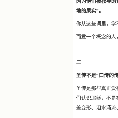
因为他们被教导的
感召下，我初领了圣体，从圣体中获
得无量恩宠。这些书引我向往那超性
地的果实”。
的境界，向往那浑然忘我的境界，从
此无益的书一概不看了。我一遍遍地
重温这些我喜欢的书籍，一遍又一遍
你从这些词里，学
地回味书中那些难忘的情景，我和他
们谈心，告诉他们我愿意效法他们，
而爱一个概念的人
心里多么渴望能像他们那样爱主。
我因此而认识了许许多多圣人，
这些圣人中有许多也曾是罪人，使我
也能向他们敞开心门。我一会儿求这
个圣人为我转祷，一会儿求那个圣人
为我祈求圣宠，这些圣人使我的生活
二
变得丰富多彩。我想，既然他们真心
爱天主，那么他们也会真心爱我。现
圣传不是“口传的
在他们和天主如此接近，当世人向他
们祈求时，他们也会想方设法将我的
祈祷告诉天主的。就这样，他们和我
圣传是那些真正爱
共享生活的体验，不断地把上天仁爱
的芬芳散播给我，他们的友谊使我的
们认识耶稣，不是
欢乐加倍，痛苦减半；他们已走过死
阴的幽谷，从他们身上我学习到了明
盖变形、泪水涌流
辨、通达、智慧、勇敢、诚实、快
乐、圣洁等等美德。他们的言行是滋
润我心田的美酒。 这些书使我专