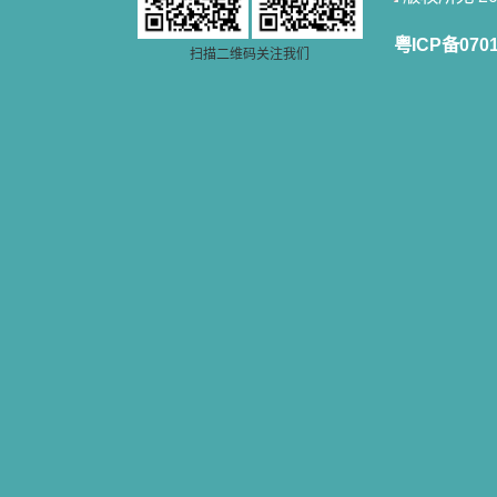
书的人；也求主扩张人的心界，使小
德兰能将更多更好的书藉，献给喜欢
粤ICP备070
读圣书的人！从2014年12月18日开始
扫描二维码关注我们
我们使用新域名(xiaodelan.love），
原域名被他人办理开通,请您更改您网
站或博客上的链接，谢谢。 【请关注
微信公众号：小德兰书屋】