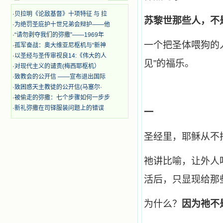
着，为自已的同胞带给他们的苦难而
·
贝拉明《论敌基督》十项特征 与 拉
哀号。我一遍遍地重读那一行行被我
苏黎世那些人，不
的斑斑泪痕弄得模糊不清的字句，那
·
为绝罚圣庇护十世兄弟会辩护——他
些被主的爱火所燃烧而离开家乡来到
·
“请勿剥夺我们的弥撒”——1969年
中国的传教士，我多么爱你们啊！我
一个把圣体喂狗的
·
孤军奋战：奥大维亚尼枢机与“新神
心中流淌着多少感激的泪水。 他
·
以圣经与圣传审视良14:《伟大的人
们受苦却觉得喜乐，因为他们爱主，
见”的福乐。
·
对现代主义的谴责(梅西耶枢机）
他们感到能为主受一点苦是多么喜乐
·
致教会的公开信 ——宣布退出国际
的事。他们受苦时仍在唱着感谢的
歌，因他们无法不称颂主，因主使他
·
致困惑天主教徒的公开信(马塞尔·
们的心灵洋溢了快乐；他们激发了我
·
被偷走的弥撒：七个步骤如何一步步
内心神圣的热情，在我的心灵深处燃
·
新礼弥撒在司铎服装问题上的错误
一
烧起一股无法扑灭的火焰，他们那强
有力的言行激励我向前。 我一面
读，一面想过着他们这样圣善的生
圣经里，耶稣从不
活，也立志不在这虚幻的尘世中寻求
安慰。我一读就是几个钟头，累了就
望着书上的圣像沉思默想。啊，当我
祂讲比喻，让外人
想到我有一天还要见到他们，亲耳聆
听他们的教诲，伴随在他们的身边，
活后，只显现给那
和他们一起赞颂吾主，想到那使我欣
喜欢乐的甜蜜的相会，这世界对于我
一点吸引力都没有了。 从这些书
为什么？
因为祂不
籍里，我认识了许多爱主的人，他们
使我更亲近主，帮助我更深的认识