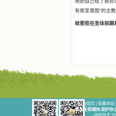
祂把自己给了那些
祈祷告诉天主的。就这样，他们和我
共享生活的体验，不断地把上天仁爱
有亵圣意图”的主
的芬芳散播给我，他们的友谊使我的
欢乐加倍，痛苦减半；他们已走过死
阴的幽谷，从他们身上我学习到了明
给那些在圣体前跪
辨、通达、智慧、勇敢、诚实、快
乐、圣洁等等美德。他们的言行是滋
润我心田的美酒。 这些书使我专
注于天上的事理，我的很多不良嗜好
因此不知不觉地放弃了。我的信德一
天一天长大，我知道我的一言一行都
有天使记录；我也深信人有灵魂，信
主的人有一个美好的家；也相信圣人
们都在天上为我祈祷，我并不是孤军
奋战；我是生活在一个由天上地下千
千万万奉耶稣的名而组成的家庭里，
我庆幸自己因了主的恩宠能生活在这
个大家庭慈爱的怀抱里；我也渴望所
有的人都能进入光明天家，和圣人们
一起赞美天主于无穷世！ 小德兰
爱心书屋启源于一个美好的梦。小德
兰希望所有圣书的作者和译者都能向
设为首页
|
收藏本站
主敞开心门，为圣书广传而不记个人
愿天主祝福你,保护你
的私利；愿天主赐福小德兰；赐福所
有传扬主名的网站；赐福所有来看圣
版权所无 2006