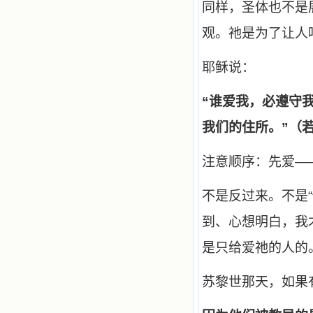
同样，圣体也不是
主，爱主。这些曾经生活在人间的圣
人圣女，内心隐藏着来自天上光照的
观。祂是为了让人
各种宝藏，听他们对悦主的甜蜜喁
语，我也陶醉了。主藉着这些书籍慢
慢地培养我的心灵，当我看到这些圣
耶稣说：
德芬芳的圣人再看看满身污秽的我，
我失望过，沮丧过，哭泣过，和主呕
气过，甚至埋怨天主不用祂的全能让
“
谁爱我，必遵守
我立刻成圣。但是主让我明白，灵命
的成长需要时间，成长是渐进的，农
我们的住所。”（若1
民等待稻谷的长成需要整个季节，才
能品尝丰收的喜悦，我也要有谦卑受
教的态度才能接受主的话语，要让这
注意顺序：先爱—
些圣言成为血肉（果实），是需要时
间的。 从网上我读到许多有益心
不是反过来。不是
灵的书。当我首次读到盖恩夫人的传
记时，清泪沾腮，她的经历强烈地震
到、心想明白，我
撼着我的心，我接受到了一个很大的
恩宠，使我认识了十字架是生命的真
是只给爱祂的人的
正之路。读圣女小德兰的传记时，我
又有别一种感受，我看到了一个与我
眼所见的完全不同的世界，那里没有
苏黎世那天，如果
争吵，没有仇恨，没有岐视，那是主
自己在人的心里建造的爱的天堂。还
有圣女大德兰的自传，在这位圣女的