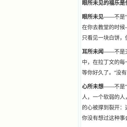
的世界里去。啊，若不是主的引领，
眼所未见的福乐是
我可能到死还不认识他们呢！ 我
的心灵从主给我的这些圣人的言行中
选取了最美的色彩；当他们的一生在
眼所未见
——
不是
我面前展开时，我是多么的惊奇、兴
奋啊！当我读到他们为主而受人逼
在你去教堂的时候
迫、凌辱，为将福音广传而被人追杀
时，我为他们的在天之灵祈祷，我哭
只看见一块白饼，
着，为自已的同胞带给他们的苦难而
哀号。我一遍遍地重读那一行行被我
耳所未闻
——
不是
的斑斑泪痕弄得模糊不清的字句，那
些被主的爱火所燃烧而离开家乡来到
中，在拉丁文的每
中国的传教士，我多么爱你们啊！我
心中流淌着多少感激的泪水。 他
等你好久了。”没
们受苦却觉得喜乐，因为他们爱主，
他们感到能为主受一点苦是多么喜乐
的事。他们受苦时仍在唱着感谢的
心所未想
——
不是
歌，因他们无法不称颂主，因主使他
们的心灵洋溢了快乐；他们激发了我
人，一个软弱的人
内心神圣的热情，在我的心灵深处燃
烧起一股无法扑灭的火焰，他们那强
的心被撑到裂开：
有力的言行激励我向前。 我一面
读，一面想过着他们这样圣善的生
你没有想过这种事
活，也立志不在这虚幻的尘世中寻求
安慰。我一读就是几个钟头，累了就