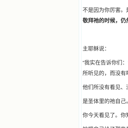
撼着我的心，我接受到了一个很大的
恩宠，使我认识了十字架是生命的真
不是因为你厉害。
正之路。读圣女小德兰的传记时，我
又有别一种感受，我看到了一个与我
敬拜祂的时候，仍
眼所见的完全不同的世界，那里没有
争吵，没有仇恨，没有岐视，那是主
自己在人的心里建造的爱的天堂。还
有圣女大德兰的自传，在这位圣女的
感召下，我初领了圣体，从圣体中获
主耶稣说：
得无量恩宠。这些书引我向往那超性
的境界，向往那浑然忘我的境界，从
此无益的书一概不看了。我一遍遍地
“
我实在告诉你们：
重温这些我喜欢的书籍，一遍又一遍
地回味书中那些难忘的情景，我和他
所听见的，而没有听
们谈心，告诉他们我愿意效法他们，
心里多么渴望能像他们那样爱主。
我因此而认识了许许多多圣人，
他们所没有看见、
这些圣人中有许多也曾是罪人，使我
也能向他们敞开心门。我一会儿求这
个圣人为我转祷，一会儿求那个圣人
是圣体里的祂自己
为我祈求圣宠，这些圣人使我的生活
变得丰富多彩。我想，既然他们真心
你今天看见了。你
爱天主，那么他们也会真心爱我。现
在他们和天主如此接近，当世人向他
们祈求时，他们也会想方设法将我的