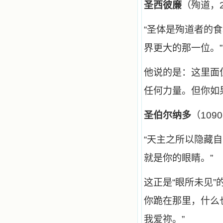
圣西彼廉
（殉道，
注于天上的事理，我的很多不良嗜好
因此不知不觉地放弃了。我的信德一
天一天长大，我知道我的一言一行都
“
圣体是殉道者的食
有天使记录；我也深信人有灵魂，信
主的人有一个美好的家；也相信圣人
界更大的那一位。”
们都在天上为我祈祷，我并不是孤军
奋战；我是生活在一个由天上地下千
千万万奉耶稣的名而组成的家庭里，
他说的是：这里面
我庆幸自己因了主的恩宠能生活在这
个大家庭慈爱的怀抱里；我也渴望所
任何力量。但你如
有的人都能进入光明天家，和圣人们
一起赞美天主于无穷世！ 小德兰
圣伯尔纳多
（109
爱心书屋启源于一个美好的梦。小德
兰希望所有圣书的作者和译者都能向
主敞开心门，为圣书广传而不记个人
“
天主之所以隐藏自
的私利；愿天主赐福小德兰；赐福所
有传扬主名的网站；赐福所有来看圣
就是你的眼睛。”
书的人；也求主扩张人的心界，使小
德兰能将更多更好的书藉，献给喜欢
读圣书的人！从2014年12月18日开始
这正是“眼所未见
我们使用新域名(xiaodelan.love），
原域名被他人办理开通,请您更改您网
你跪在那里，什么
站或博客上的链接，谢谢。 【请关注
微信公众号：小德兰书屋】
我爱祢。”