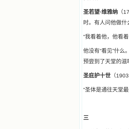
小德兰爱心书屋最新公告 有一天，我
做了一个奇怪的梦，至今让我难忘。
梦中，我看到一本打开的用石头做的
圣若望·维雅纳
（1
书，我用舌头去舔它，觉得有一种甜
味，我就更用力去舔，最后从这本书
时。有人问他做什
里流出活水来了。从那以后，一种想
要了解、学习的迫切渴求在我心里扩
“
我看着他，他看着
展开来，我燃起的强烈的愿望要在真
道上长进。 我爱上了灵修书籍，
我感觉好像是主亲自为我挑选那些有
他没有“看见”什么
益精神修养的读物，主不喜悦我看那
些世面流行的书籍，因为只要我一看
预尝到了天堂的滋
到那些他不喜欢我看的书，我就有一
种厌恶的感觉。主保守我，那样细心
地防护着我，从那以后我从未读过一
圣庇护十世
（190
本不良的书籍。 善良的书使人向
善，这些圣人的作品，渐渐地印在了
我的脑子里。读这些圣书时，我思潮
“
圣体是通往天堂最
汹涌起伏，欣喜不能自已。书中谈到
这些圣人们如何在与主的交往中得到
灵命的更新，德行的馨香如何上达天
庭。啊，在这世上曾住过那么多热心
的圣人，为了传播福音，他们告别亲
三
人，舍下了他们手中的一切，轻快地
踏上了异国他乡，到没有人知道真神