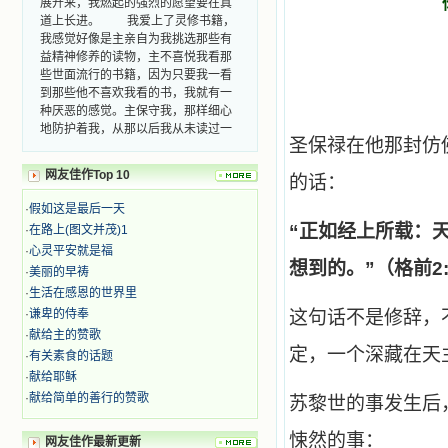
道上长进。 我爱上了灵修书籍，
我感觉好像是主亲自为我挑选那些有
益精神修养的读物，主不喜悦我看那
些世面流行的书籍，因为只要我一看
到那些他不喜欢我看的书，我就有一
种厌恶的感觉。主保守我，那样细心
地防护着我，从那以后我从未读过一
本不良的书籍。 善良的书使人向
圣保禄在他那封仿
善，这些圣人的作品，渐渐地印在了
我的脑子里。读这些圣书时，我思潮
网友佳作Top 10
的话：
汹涌起伏，欣喜不能自已。书中谈到
这些圣人们如何在与主的交往中得到
·
假如这是最后一天
灵命的更新，德行的馨香如何上达天
“
正如经上所载：
·
在路上(图文并茂)1
庭。啊，在这世上曾住过那么多热心
·
心灵平安就是福
的圣人，为了传播福音，他们告别亲
想到的。”（格前2:
·
美丽的早祷
人，舍下了他们手中的一切，轻快地
·
生活在感恩的世界里
踏上了异国他乡，到没有人知道真神
·
谦卑的侍奉
的世界里去。啊，若不是主的引领，
这句话不是修辞，
我可能到死还不认识他们呢！ 我
·
献给主的赞歌
的心灵从主给我的这些圣人的言行中
定，一个深藏在天
·
有关素食的话题
选取了最美的色彩；当他们的一生在
·
献给耶稣
我面前展开时，我是多么的惊奇、兴
·
献给简单的善行的赞歌
苏黎世的事发生后
奋啊！当我读到他们为主而受人逼
迫、凌辱，为将福音广传而被人追杀
悚然的事：
时，我为他们的在天之灵祈祷，我哭
网友佳作最新更新