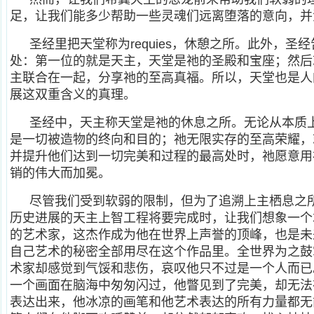
足，让我们能多少帮助一些灵魂们远离堕落的意向，并
圣经里把天堂称为requies，休憩之所。此外，
处：第一位的就是天主，天堂是祂的圣殿和宝座；然后
主联合在一起，分享祂的至高真福。所以，天堂也是人
展这双重含义的真理。
圣经中，天主称天堂是祂的休息之所。无论从本质
是一切被造物的终向和目的；祂无限实存的至高荣耀，
并提升他们达到一切完美和过程的最高处时，祂愿意用
销的伟大而加冕。
尽管我们受到软弱的限制，但为了追溯上主栖息之
历史进展的天主上智工程将要完成时，让我们想象一个
的艺术家，这杰作成为他在世界上声誉的顶峰，也是未
自己艺术的秘密全部用尽在这个作品里。全世界为之鼓
术家却感觉到气馁和悲伤，哀叹他只不过是一个人而已
一个画面在脑海中匆匆闪过，他瞥见到了完美，却无法
表达出来，他冰凉的画笔和他艺术表达的所有力量都无