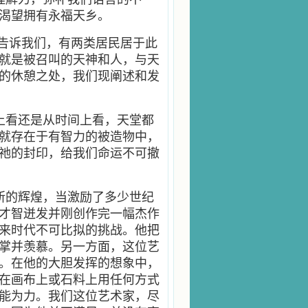
渴望拥有永福天乡。
圣经告诉我们，有两类居民居于此
就是被召叫的天神和人，与天
的休憩之处，我们现阐述和发
上看还是从时间上看，天堂都
就存在于有智力的被造物中，
祂的封印，给我们命运不可撤
所的辉煌，当激励了多少世纪
才智迸发并刚创作完一幅杰作
来时代不可比拟的挑战。他把
掌并羡慕。另一方面，这位艺
。在他的大胆发挥的想象中，
在画布上或石料上用任何方式
能为力。我们这位艺术家，尽