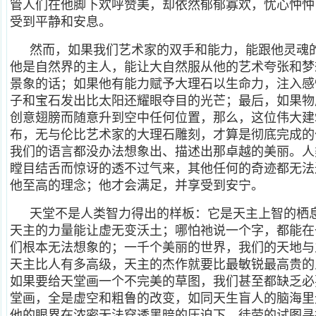
管人们在他脚下欢呼赞美，却依然郁郁寡欢，忧心忡忡
受到平静和安息。
然而，如果我们艺术家的双手和能力，能跟他灵魂
他是自然界的主人，能让大自然服从他的艺术夸张和梦
景象的话；如果他有能力赋予大理石以生命力，注入感
子和宝石发出比太阳还耀眼夺目的光芒；最后，如果物
创意翅膀而随意升到空中任何位置，那么，这位伟大建
布，无与伦比艺术家的大理石雕刻，才算是彻底完成的
我们的语言都没办法想象出、描述出那卓越的美丽。人
瞠目结舌而惊讶的透不过气来，其他任何的奇迹都无法
他至高的理念；他才会满足，并享受到安宁。
天堂不是人类智力得出的样板：它是天主上智的栖
天主的力量能让虚无变沃土；哪怕祂说一个字，都能在
们根本无法想象的；一千个美丽的世界，我们的天地与
天主比人有多高级，天主的杰作就要比最敏锐最高贵的
如果要给天堂画一个不完美的草图，我们甚至都缺乏必
堂画，全是虚空和粗鲁的改变，如同天生盲人的脑海里
他的眼界在浓密无法穿透黑暗的压迫下，徒劳的试图寻