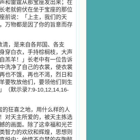
声和雷霆从那宝座发出来；在
长老就俯伏在坐于宝座的那位
座前说：「上主，我们的天
，万物都是因了你的旨意而存
数清，是来自各邦国、各支
身穿白衣，手持棕榈枝，大声
自羔羊！」长老中有一位告诉
中洗净了自己的衣裳，使衣裳
再也不饿，再也不渴，烈日和
羊要牧放他们，要领他们到生
7:9-10,12,14,16-
蜜的狂喜之地，用什么样的人
！对天主所爱的，被天主拣选
撼的画面。除了这幸福和光芒
类智力的欢欣和辉煌，思想则
喜悦中：他情不自禁的在陶醉