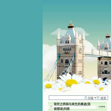
现世之终结与来生的奥迹(张
保禄译)列表