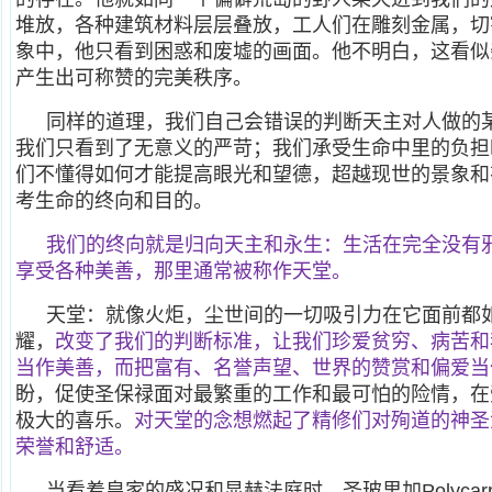
堆放，各种建筑材料层层叠放，工人们在雕刻金属，切
象中，他只看到困惑和废墟的画面。他不明白，这看似
产生出可称赞的完美秩序。
同样的道理，我们自己会错误的判断天主对人做的
我们只看到了无意义的严苛；我们承受生命中里的负担
们不懂得如何才能提高眼光和望德，超越现世的景象和
考生命的终向和目的。
我们的终向就是归向天主和永生：生活在完全没有
享受各种美善，那里通常被称作天堂。
天堂：就像火炬，尘世间的一切吸引力在它面前都
耀，
改变了我们的判断标准，让我们珍爱贫穷、病苦和
当作美善，而把富有、名誉声望、世界的赞赏和偏爱当
盼，促使圣保禄面对最繁重的工作和最可怕的险情，在
极大的喜乐。
对天堂的念想燃起了精修们对殉道的神圣
荣誉和舒适。
当看着皇家的盛况和显赫法庭时，圣玻里加Polyca