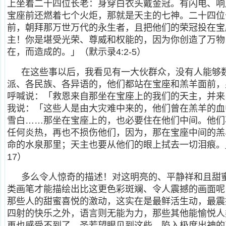
上坐着二十四位长老：身穿白衣头戴金冠。有闪电、响
宝座前还燃着七个火炬，那就是天主的七神。二十四位
前，朝拜那万世万代的永生者，且把他们的荣冠投在宝
主！你是堪受光荣、尊威和权能的，因为你创造了万物
在，而造成的。」（默示录4:2-5）
在这些事以后，我看见有一大伙群众，没有人能够
派、各民族、各异语的，他们都站在宝座和羔羊面前，
呼喊说：「救恩来自那坐在宝座上的我们的天主，并来
我说：「这些人是由大灾难中来的，他们曾在羔羊的血
雪白……那坐在宝座上的，也必要住在他们中间。他们
任何炎热，再也不损伤他们，因为，那在宝座中间的羔
命的水泉那里；天主也要从他们的眼上拭去一切泪痕。」（默示录
17）
多么令人惊奇的描述！对这明亮的、平静祥和且甜
类画笔才能描绘出比这更色彩斑斓、令人震撼的画面呢
那些人的甜蜜喜悦的激动，这实在是最鲜活生动，最震
四射的快乐之外，语言则无能为力，那些其他能愉悦人
再也感受不到了。圣若望眼见到这些，陷入极度出神的