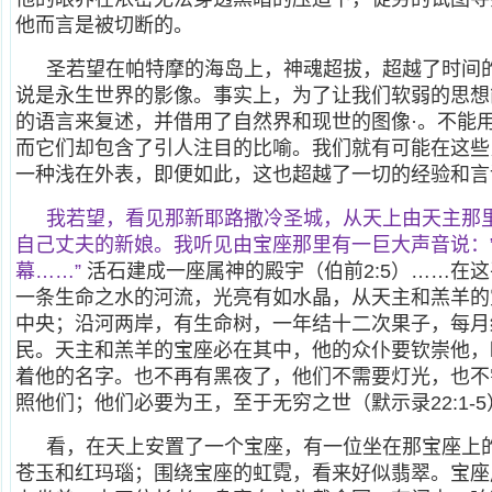
他而言是被切断的。
圣若望在帕特摩的海岛上，神魂超拔，超越了时间
说是永生世界的影像。事实上，为了让我们软弱的思想
的语言来复述，并借用了自然界和现世的图像·。不能
而它们却包含了引人注目的比喻。我们就有可能在这些
一种浅在外表，即便如此，这也超越了一切的经验和言
我若望，看见那新耶路撒冷圣城，从天上由天主那
自己丈夫的新娘。我听见由宝座那里有一巨大声音说：
幕……”
活石建成一座属神的殿宇（伯前2:5）……在
一条生命之水的河流，光亮有如水晶，从天主和羔羊的
中央；沿河两岸，有生命树，一年结十二次果子，每月
民。天主和羔羊的宝座必在其中，他的众仆要钦崇他，
着他的名字。也不再有黑夜了，他们不需要灯光，也不
照他们；他们必要为王，至于无穷之世（默示录22:1-5
看，在天上安置了一个宝座，有一位坐在那宝座上
苍玉和红玛瑙；围绕宝座的虹霓，看来好似翡翠。宝座