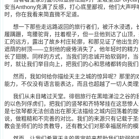
安当Anthony充满了反感，打心底里鄙视，他们大声
时，你在我看来简直微不足道。
想一下那些走远路返回的旅行者们，被汗水浸透，
履蹒跚，弯腰驼背，拄着棍子，但一旦他到达了山顶，
汇的远方，露出了故乡村庄轮廓，和那见证了他出生的
遮荫的树顶——立刻他的疲倦消失了，他年轻时的精力
长了翅膀。同样的方式，当我们的忠诚开始软弱时，当
时，就让我们举目向上，把我们的心和思绪都转向我们
然而，我如何给你描绘天主之城的惊异呢？那里的
能力，不仅没有语言能表达，而且也超越了一切人类理
我们从未目睹过天堂。徘徊旅行在黑暗涕泣之谷的
的以色列俘虏们，把我们的竖琴和齐特琴挂在这悲惨人
是七弦琴都无法创造出在那无法描绘之城内回荡着的旋
说，做粗糙和不完善的对比。我们的来源只有记载于圣
教会圣师们的珍贵教导，还有教父们对那幸福居所的模
然而，让我们希冀天主的恩宠前来帮助我们软弱的