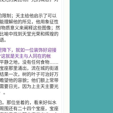
的限制；天主给他启示了可以
能理解他的所见，他用象征性
用物质意义来阐释这些图像；然
比喻中找到天堂光荣和辉煌的
语。
里降下，就如一位装饰好迎接
”这就是天主与人同在的帐
这平静之地，没有任何食物……
宝座那里涌出，流在城的街道
结果一次，树的叶子可治好万
瞻望他的容貌；他们额上常带
需要日光，因为上主天主要光
）。
的。那位坐着的，看来好似水
周围还有二十四个宝座，宝座