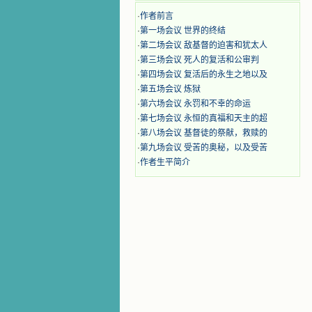
·
作者前言
·
第一场会议 世界的终结
·
第二场会议 敌基督的迫害和犹太人
·
第三场会议 死人的复活和公审判
·
第四场会议 复活后的永生之地以及
·
第五场会议 炼狱
·
第六场会议 永罚和不幸的命运
·
第七场会议 永恒的真福和天主的超
·
第八场会议 基督徒的祭献，救赎的
·
第九场会议 受苦的奥秘，以及受苦
·
作者生平简介