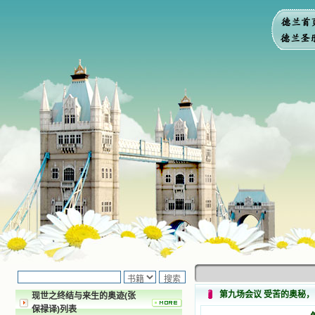
第九场会议 受苦的奥秘
现世之终结与来生的奥迹(张
保禄译)列表