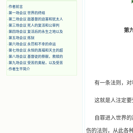
·
作者前言
·
第一场会议 世界的终结
·
第二场会议 敌基督的迫害和犹太人
·
第三场会议 死人的复活和公审判
第
·
第四场会议 复活后的永生之地以及
·
第五场会议 炼狱
·
第六场会议 永罚和不幸的命运
·
第七场会议 永恒的真福和天主的超
·
第八场会议 基督徒的祭献，救赎的
·
第九场会议 受苦的奥秘，以及受苦
·
作者生平简介
有一条法则，对
这就是人注定要
自罪进入世界的
伤的法则，从此各