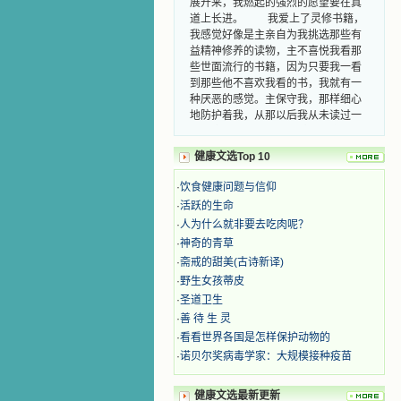
道上长进。 我爱上了灵修书籍，
我感觉好像是主亲自为我挑选那些有
益精神修养的读物，主不喜悦我看那
些世面流行的书籍，因为只要我一看
到那些他不喜欢我看的书，我就有一
种厌恶的感觉。主保守我，那样细心
地防护着我，从那以后我从未读过一
本不良的书籍。 善良的书使人向
善，这些圣人的作品，渐渐地印在了
健康文选Top 10
我的脑子里。读这些圣书时，我思潮
汹涌起伏，欣喜不能自已。书中谈到
·
饮食健康问题与信仰
这些圣人们如何在与主的交往中得到
·
活跃的生命
灵命的更新，德行的馨香如何上达天
庭。啊，在这世上曾住过那么多热心
·
人为什么就非要去吃肉呢？
的圣人，为了传播福音，他们告别亲
·
神奇的青草
人，舍下了他们手中的一切，轻快地
·
斋戒的甜美(古诗新译)
踏上了异国他乡，到没有人知道真神
·
野生女孩蒂皮
的世界里去。啊，若不是主的引领，
·
圣道卫生
我可能到死还不认识他们呢！ 我
·
善 待 生 灵
的心灵从主给我的这些圣人的言行中
选取了最美的色彩；当他们的一生在
·
看看世界各国是怎样保护动物的
我面前展开时，我是多么的惊奇、兴
·
诺贝尔奖病毒学家：大规模接种疫苗
奋啊！当我读到他们为主而受人逼
迫、凌辱，为将福音广传而被人追杀
健康文选最新更新
时，我为他们的在天之灵祈祷，我哭