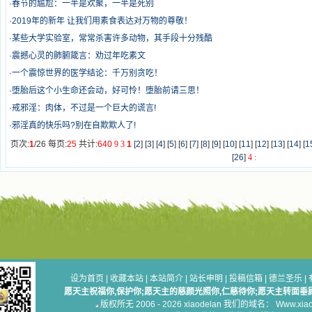
·
春节的尴尬：一半是欢聚，一半是死别
·
2019年的新年 让我们用素食表达对万物的尊敬！
·
某些大学实验室，常常杀害许多动物，其手段十分残酷
·
震撼心灵的肺腑箴言：劝过年吃素文
·
一个震惊世界的医学结论：千万别贪吃！
·
堕胎后这个小生命还会动，好可怜！堕胎前请三思！
·
戒邪淫：肉体，不过是一个巨大的谎言!
·
邪淫真的快乐吗?别在自欺欺人了!
页次:
1
/26 每页:
25
共计:
640
9
3
1
[
2
] [
3
] [
4
] [
5
] [
6
] [
7
] [
8
] [
9
] [
10
] [
11
] [
12
] [
13
] [
14
] [
1
[
26
]
4
:
设为首页
|
收藏本站
|
本站简介
|
站长申明
|
投稿信箱
|
德兰圣乐
|
愿天主祝福你,保护你;愿天主的慈颜光照你,仁慈待你;愿天主转面垂
版权所无 2006 - 2026 xiaodelan 我们的域名： Www.xiaod