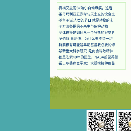
着，为自已的同胞带给他们的苦难而
·
真福艾曼丽:米哈尔自幼瘫痪，这看
哀号。我一遍遍地重读那一行行被我
·
圣母玛利亚五岁时与天主立的饮食之
的斑斑泪痕弄得模糊不清的字句，那
·
基督圣诫:人类的节日 就是动物的末
些被主的爱火所燃烧而离开家乡来到
中国的传教士，我多么爱你们啊！我
·
圣方济各提倡不杀生与保护动物
心中流淌着多少感激的泪水。 他
·
圣休伯特是如何从一个狂热的狩猎者
们受苦却觉得喜乐，因为他们爱主，
·
罗伯特·肯尼迪：为什么要不惜一切
他们感到能为主受一点苦是多么喜乐
·
持素很有可能是早期基督教必要的修
的事。他们受苦时仍在唱着感谢的
·
最新重大科学研究 |吃肉会导致精神
歌，因他们无法不称颂主，因主使他
·
他是吃素40年的医生，NASA前营养顾
们的心灵洋溢了快乐；他们激发了我
内心神圣的热情，在我的心灵深处燃
·
诺贝尔奖病毒学家：大规模接种疫苗
烧起一股无法扑灭的火焰，他们那强
有力的言行激励我向前。 我一面
读，一面想过着他们这样圣善的生
活，也立志不在这虚幻的尘世中寻求
安慰。我一读就是几个钟头，累了就
望着书上的圣像沉思默想。啊，当我
想到我有一天还要见到他们，亲耳聆
听他们的教诲，伴随在他们的身边，
和他们一起赞颂吾主，想到那使我欣
喜欢乐的甜蜜的相会，这世界对于我
一点吸引力都没有了。 从这些书
籍里，我认识了许多爱主的人，他们