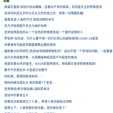
标题
·
真福艾曼丽:米哈尔自幼瘫痪，这看似不幸的疾病，实则是天主的特殊恩宠
·
圣母玛利亚五岁时与天主立的饮食之约：禁绝一切荤腥乳酪!
·
基督圣诫:人类的节日 就是动物的末日
·
圣方济各提倡不杀生与保护动物
·
圣休伯特是如何从一个狂热的狩猎者变成一个爱护动物的人
·
罗伯特·肯尼迪：为什么要不惜一切代价禁止和避免使用COVID-19疫苗
·
持素很有可能是早期基督教必要的修持
·
最新重大科学研究 |吃肉会导致精神错乱吗？ 这似乎是一个奇怪的问题，一起看看
·
诺贝尔奖病毒学家：大规模接种疫苗是不可接受的错误
·
他是吃素40年的医生，NASA前营养顾问，用纯素饮食逆转患者疾病！
·
春节不杀戮生命 才是真正的春节
·
别吃我，我想回家找妈妈······
·
狗妈妈被冻成石头 依旧抱紧7个宝宝......
·
圣贺德佳(希尔德加德):温和禁食法
·
圣经中的素食主义
·
如果这次病毒放过了人类 ，希望人类也能放过动物
·
疫情之下，人类想更好地活着，是时候反思了！