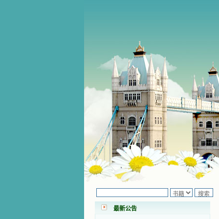
小德兰爱心书屋最新公告 有一天，我
做了一个奇怪的梦，至今让我难忘。
梦中，我看到一本打开的用石头做的
书，我用舌头去舔它，觉得有一种甜
味，我就更用力去舔，最后从这本书
里流出活水来了。从那以后，一种想
要了解、学习的迫切渴求在我心里扩
最新公告
展开来，我燃起的强烈的愿望要在真