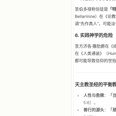
籍里，我认识了许多爱主的人，他们
使我更亲近主，帮助我更深的认识
圣伯多禄称信徒是
「
主，爱主。这些曾经生活在人间的圣
Bellarmine）
人圣女，内心隐藏着来自天上光照的
各种宝藏，听他们对悦主的甜蜜喁
调"先作真人"，可能
语，我也陶醉了。主藉着这些书籍慢
慢地培养我的心灵，当我看到这些圣
6. 实践神学的危险
德芬芳的圣人再看看满身污秽的我，
我失望过，沮丧过，哭泣过，和主呕
气过，甚至埋怨天主不用祂的全能让
圣方济各·撒肋爵在《
我立刻成圣。但是主让我明白，灵命
在《人类通谕》（
Hum
的成长需要时间，成长是渐进的，农
民等待稻谷的长成需要整个季节，才
都可能导致信仰的世
能品尝丰收的喜悦，我也要有谦卑受
教的态度才能接受主的话语，要让这
些圣言成为血肉（果实），是需要时
间的。 从网上我读到许多有益心
灵的书。当我首次读到盖恩夫人的传
天主教圣经的平衡
记时，清泪沾腮，她的经历强烈地震
撼着我的心，我接受到了一个很大的
人性与救赎
：
「
恩宠，使我认识了十字架是生命的真
正之路。读圣女小德兰的传记时，我
5:6）。
又有别一种感受，我看到了一个与我
善行的源头
：
「
眼所见的完全不同的世界，那里没有
争吵，没有仇恨，没有岐视，那是主