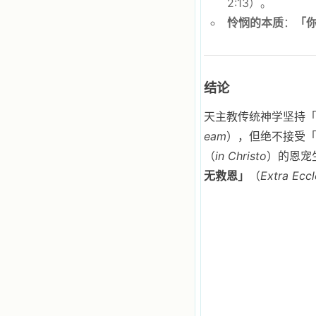
2:13）。
自己在人的心里建造的爱的天堂。还
怜悯的本质
：
「
有圣女大德兰的自传，在这位圣女的
感召下，我初领了圣体，从圣体中获
得无量恩宠。这些书引我向往那超性
的境界，向往那浑然忘我的境界，从
此无益的书一概不看了。我一遍遍地
结论
重温这些我喜欢的书籍，一遍又一遍
地回味书中那些难忘的情景，我和他
们谈心，告诉他们我愿意效法他们，
天主教传统神学坚持
心里多么渴望能像他们那样爱主。
eam
），但绝不接受
我因此而认识了许许多多圣人，
这些圣人中有许多也曾是罪人，使我
（
in Christo
）的恩宠
也能向他们敞开心门。我一会儿求这
无救恩」
（
Extra Eccl
个圣人为我转祷，一会儿求那个圣人
为我祈求圣宠，这些圣人使我的生活
变得丰富多彩。我想，既然他们真心
爱天主，那么他们也会真心爱我。现
在他们和天主如此接近，当世人向他
们祈求时，他们也会想方设法将我的
祈祷告诉天主的。就这样，他们和我
共享生活的体验，不断地把上天仁爱
的芬芳散播给我，他们的友谊使我的
欢乐加倍，痛苦减半；他们已走过死
阴的幽谷，从他们身上我学习到了明
辨、通达、智慧、勇敢、诚实、快