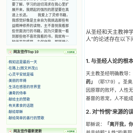
要了解、学习的迫切渴求在我心里扩
展开来，我燃起的强烈的愿望要在真
道上长进。 我爱上了灵修书籍，
我感觉好像是主亲自为我挑选那些有
益精神修养的读物，主不喜悦我看那
些世面流行的书籍，因为只要我一看
从圣经和天主教神学
到那些他不喜欢我看的书，我就有一
人"的论述存在以下
种厌恶的感觉。主保守我，那样细心
地防护着我，从那以后我从未读过一
本不良的书籍。 善良的书使人向
网友佳作Top 10
善，这些圣人的作品，渐渐地印在了
1. 与圣经人论的根
我的脑子里。读这些圣书时，我思潮
·
假如这是最后一天
汹涌起伏，欣喜不能自已。书中谈到
·
在路上(图文并茂)1
这些圣人们如何在与主的交往中得到
天主教圣经明确教导
·
心灵平安就是福
灵命的更新，德行的馨香如何上达天
药」
（耶17:9）。
·
美丽的早祷
庭。啊，在这世上曾住过那么多热心
·
生活在感恩的世界里
的圣人，为了传播福音，他们告别亲
因原罪的败坏，人性
人，舍下了他们手中的一切，轻快地
·
谦卑的侍奉
基督的恩宠，人不能成
踏上了异国他乡，到没有人知道真神
·
献给主的赞歌
的世界里去。啊，若不是主的引领，
·
有关素食的话题
我可能到死还不认识他们呢！ 我
2. 对"怜悯"来源的
·
献给耶稣
的心灵从主给我的这些圣人的言行中
·
献给简单的善行的赞歌
选取了最美的色彩；当他们的一生在
耶稣说：
「离开我，
我面前展开时，我是多么的惊奇、兴
奋啊！当我读到他们为主而受人逼
网友佳作最新更新
并非纯粹"人性"的表