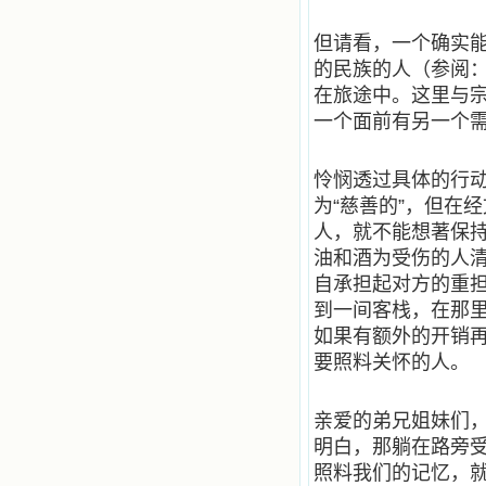
人，舍下了他们手中的一切，轻快地
踏上了异国他乡，到没有人知道真神
的世界里去。啊，若不是主的引领，
但请看，一个确实
我可能到死还不认识他们呢！ 我
的民族的人（参阅
的心灵从主给我的这些圣人的言行中
在旅途中。这里与
选取了最美的色彩；当他们的一生在
我面前展开时，我是多么的惊奇、兴
一个面前有另一个
奋啊！当我读到他们为主而受人逼
迫、凌辱，为将福音广传而被人追杀
时，我为他们的在天之灵祈祷，我哭
怜悯透过具体的行
着，为自已的同胞带给他们的苦难而
为“慈善的”，但在
哀号。我一遍遍地重读那一行行被我
人，就不能想著保
的斑斑泪痕弄得模糊不清的字句，那
些被主的爱火所燃烧而离开家乡来到
油和酒为受伤的人
中国的传教士，我多么爱你们啊！我
自承担起对方的重
心中流淌着多少感激的泪水。 他
到一间客栈，在那里
们受苦却觉得喜乐，因为他们爱主，
他们感到能为主受一点苦是多么喜乐
如果有额外的开销
的事。他们受苦时仍在唱着感谢的
要照料关怀的人。
歌，因他们无法不称颂主，因主使他
们的心灵洋溢了快乐；他们激发了我
内心神圣的热情，在我的心灵深处燃
亲爱的弟兄姐妹们
烧起一股无法扑灭的火焰，他们那强
明白，那躺在路旁
有力的言行激励我向前。 我一面
读，一面想过着他们这样圣善的生
照料我们的记忆，