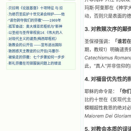
迫、凌辱，为将福音广传而被人追杀
玛斯·阿奎那在《神学大全
时，我为他们的在天之灵祈祷，我哭
·
贝拉明《论敌基督》十项特征 与 拉
着，为自已的同胞带给他们的苦难而
·
为绝罚圣庇护十世兄弟会辩护——他
动，否则只是表面的
哀号。我一遍遍地重读那一行行被我
·
“请勿剥夺我们的弥撒”——1969年
的斑斑泪痕弄得模糊不清的字句，那
·
孤军奋战：奥大维亚尼枢机与“新神
3. 对救赎次序的颠
些被主的爱火所燃烧而离开家乡来到
·
以圣经与圣传审视良14:《伟大的人
中国的传教士，我多么爱你们啊！我
·
对现代主义的谴责(梅西耶枢机）
心中流淌着多少感激的泪水。 他
圣保禄强调：
「谁若
们受苦却觉得喜乐，因为他们爱主，
·
致教会的公开信 ——宣布退出国际
期，教规1）明确谴责
他们感到能为主受一点苦是多么喜乐
·
致困惑天主教徒的公开信(马塞尔·
的事。他们受苦时仍在唱着感谢的
Catechismus Roman
·
被偷走的弥撒：七个步骤如何一步步
歌，因他们无法不称颂主，因主使他
·
新礼弥撒在司铎服装问题上的错误
此，"真人"并非信仰
们的心灵洋溢了快乐；他们激发了我
内心神圣的热情，在我的心灵深处燃
烧起一股无法扑灭的火焰，他们那强
4. 对福音优先性的
有力的言行激励我向前。 我一面
读，一面想过着他们这样圣善的生
耶稣的命令是：
「你
活，也立志不在这虚幻的尘世中寻求
安慰。我一读就是几个钟头，累了就
比约十世在《反现代
望着书上的圣像沉思默想。啊，当我
模糊超性救恩的绝对必
想到我有一天还要见到他们，亲耳聆
听他们的教诲，伴随在他们的身边，
Maiorem Dei Gloria
和他们一起赞颂吾主，想到那使我欣
喜欢乐的甜蜜的相会，这世界对于我
5. 对教会本质的误
一点吸引力都没有了。 从这些书