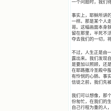
一个问题时，我们
微信公众号：小德兰书屋】
小德兰爱心书屋最新公告 有一天，我
做了一个奇怪的梦，至今让我难忘。
事实上，耶稣所讲
梦中，我看到一本打开的用石头做的
一样。那是某个人
书，我用舌头去舔它，觉得有一种甜
味，我就更用力去舔，最后从这本书
哥。这幅画面本身
里流出活水来了。从那以后，一种想
留在那里，半死不
要了解、学习的迫切渴求在我心里扩
夺去我们的一切，
展开来，我燃起的强烈的愿望要在真
道上长进。 我爱上了灵修书籍，
我感觉好像是主亲自为我挑选那些有
不过，人生正是由
益精神修养的读物，主不喜悦我看那
些世面流行的书籍，因为只要我一看
露出来。我们发现
到那些他不喜欢我看的书，我就有一
是要加以照顾，还
种厌恶的感觉。主保守我，那样细心
在耶路撒冷圣殿中
地防护着我，从那以后我从未读过一
本不良的书籍。 善良的书使人向
有怜悯的心肠。事
善，这些圣人的作品，渐渐地印在了
信徒之前，我们先被
我的脑子里。读这些圣书时，我思潮
汹涌起伏，欣喜不能自已。书中谈到
这些圣人们如何在与主的交往中得到
我们可以想像，那
灵命的更新，德行的馨香如何上达天
份匆忙，在我们的
庭。啊，在这世上曾住过那么多热心
的圣人，为了传播福音，他们告别亲
自己行程为重的人