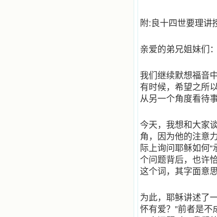
乐、圣洁等等美德。他们的言行是滋
润我心田的美酒。 这些书使我专
附:良十四世要理讲
注于天上的事理，我的很多不良嗜好
因此不知不觉地放弃了。我的信德一
天一天长大，我知道我的一言一行都
亲爱的弟兄姐妹们
有天使记录；我也深信人有灵魂，信
主的人有一个美好的家；也相信圣人
们都在天上为我祈祷，我并不是孤军
我们继续默想福音
奋战；我是生活在一个由天上地下千
千万万奉耶稣的名而组成的家庭里，
有时候，希望之所
我庆幸自己因了主的恩宠能生活在这
从另一个角度看待
个大家庭慈爱的怀抱里；我也渴望所
有的人都能进入光明天家，和圣人们
一起赞美天主于无穷世！ 小德兰
今天，我想和大家
爱心书屋启源于一个美好的梦。小德
角，因为他的注意力
兰希望所有圣书的作者和译者都能向
主敞开心门，为圣书广传而不记个人
际上询问耶稣如何“
的私利；愿天主赐福小德兰；赐福所
个问题背后，也许恰
有传扬主名的网站；赐福所有来看圣
这个词，其字面意思
书的人；也求主扩张人的心界，使小
德兰能将更多更好的书藉，献给喜欢
读圣书的人！从2014年12月18日开始
为此，耶稣讲述了一
我们使用新域名(xiaodelan.love），
原域名被他人办理开通,请您更改您网
怀有爱？”前者是
站或博客上的链接，谢谢。 【请关注