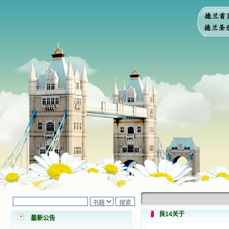
小德兰爱心书屋最新公告 有一天，我
做了一个奇怪的梦，至今让我难忘。
梦中，我看到一本打开的用石头做的
书，我用舌头去舔它，觉得有一种甜
味，我就更用力去舔，最后从这本书
良14关于
最新公告
里流出活水来了。从那以后，一种想