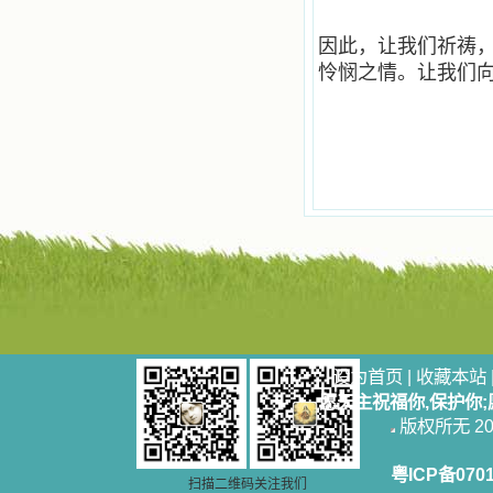
活，也立志不在这虚幻的尘世中寻求
安慰。我一读就是几个钟头，累了就
望着书上的圣像沉思默想。啊，当我
因此，让我们祈祷
想到我有一天还要见到他们，亲耳聆
怜悯之情。让我们
听他们的教诲，伴随在他们的身边，
和他们一起赞颂吾主，想到那使我欣
喜欢乐的甜蜜的相会，这世界对于我
一点吸引力都没有了。 从这些书
籍里，我认识了许多爱主的人，他们
使我更亲近主，帮助我更深的认识
主，爱主。这些曾经生活在人间的圣
人圣女，内心隐藏着来自天上光照的
各种宝藏，听他们对悦主的甜蜜喁
语，我也陶醉了。主藉着这些书籍慢
慢地培养我的心灵，当我看到这些圣
德芬芳的圣人再看看满身污秽的我，
我失望过，沮丧过，哭泣过，和主呕
气过，甚至埋怨天主不用祂的全能让
我立刻成圣。但是主让我明白，灵命
设为首页
|
收藏本站
的成长需要时间，成长是渐进的，农
民等待稻谷的长成需要整个季节，才
愿天主祝福你,保护你
能品尝丰收的喜悦，我也要有谦卑受
版权所无 2006
教的态度才能接受主的话语，要让这
些圣言成为血肉（果实），是需要时
粤ICP备070
间的。 从网上我读到许多有益心
扫描二维码关注我们