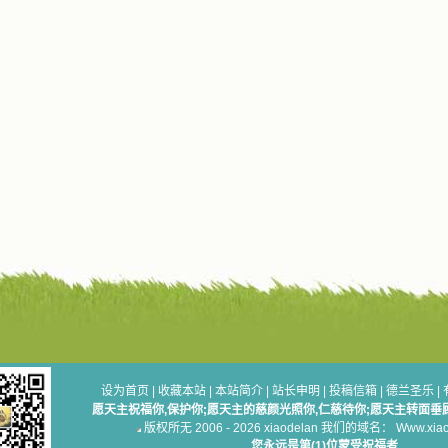
设为首页
|
收藏本站
|
本站简介
|
站长申明
|
投稿信箱
|
德兰圣乐
|
愿天主祝福你,保护你;愿天主的慈颜光照你,仁慈待你;愿天主转面垂
版权所无 2006 - 2026 xiaodelan 我们的域名： Www.xiaod
您永远是第(1)位蒙受祝福者