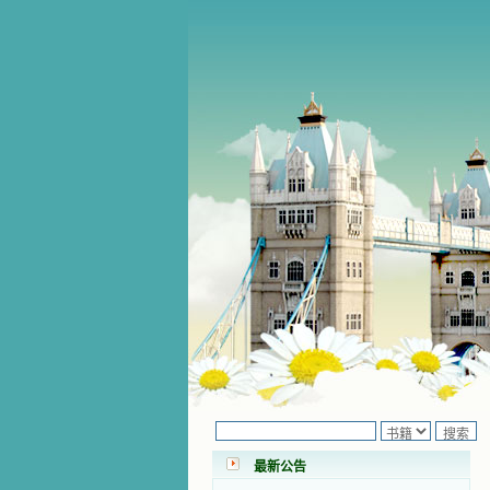
小德兰爱心书屋最新公告 有一天，我
做了一个奇怪的梦，至今让我难忘。
梦中，我看到一本打开的用石头做的
书，我用舌头去舔它，觉得有一种甜
味，我就更用力去舔，最后从这本书
最新公告
里流出活水来了。从那以后，一种想