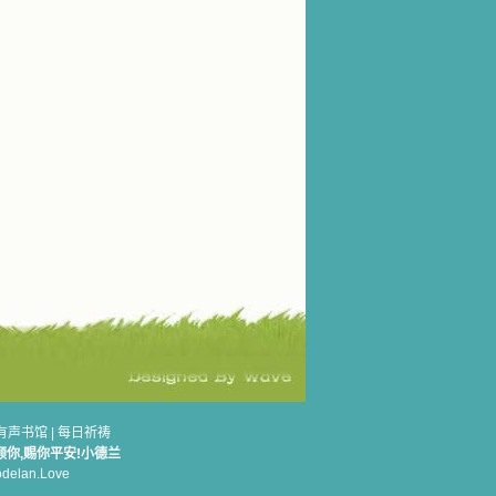
有声书馆
|
每日祈祷
顾你,赐你平安!小德兰
elan.Love