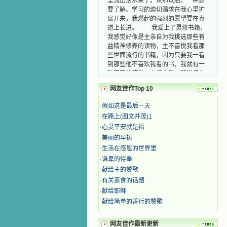
要了解、学习的迫切渴求在我心里扩
展开来，我燃起的强烈的愿望要在真
道上长进。 我爱上了灵修书籍，
我感觉好像是主亲自为我挑选那些有
益精神修养的读物，主不喜悦我看那
些世面流行的书籍，因为只要我一看
到那些他不喜欢我看的书，我就有一
种厌恶的感觉。主保守我，那样细心
地防护着我，从那以后我从未读过一
本不良的书籍。 善良的书使人向
网友佳作Top 10
善，这些圣人的作品，渐渐地印在了
·
假如这是最后一天
我的脑子里。读这些圣书时，我思潮
汹涌起伏，欣喜不能自已。书中谈到
·
在路上(图文并茂)1
这些圣人们如何在与主的交往中得到
·
心灵平安就是福
灵命的更新，德行的馨香如何上达天
·
美丽的早祷
庭。啊，在这世上曾住过那么多热心
·
生活在感恩的世界里
的圣人，为了传播福音，他们告别亲
·
谦卑的侍奉
人，舍下了他们手中的一切，轻快地
·
献给主的赞歌
踏上了异国他乡，到没有人知道真神
的世界里去。啊，若不是主的引领，
·
有关素食的话题
我可能到死还不认识他们呢！ 我
·
献给耶稣
的心灵从主给我的这些圣人的言行中
·
献给简单的善行的赞歌
选取了最美的色彩；当他们的一生在
我面前展开时，我是多么的惊奇、兴
网友佳作最新更新
奋啊！当我读到他们为主而受人逼