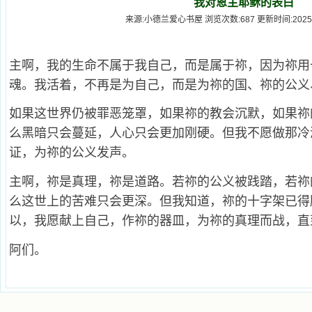
我对恩主耶稣的表白
来源:小德兰爱心书屋 浏览次数:687 更新时间:2025-7-6
主啊，我的生命不属于我自己，而是属于祢，因为祢用
魂。我活着，不再是为自己，而是为祢的国、祢的公义
如果这世界仍被罪恶笼罩，如果祢的教会沉默，如果祢
么黑暗只会蔓延，人心只会更加刚硬。但我不愿做那冷
证，为祢的公义发声。
主啊，祢是真理，祢是道路。若祢的公义被践踏，若祢
么这世上的苦难只会更深。但我知道，祢的十字架已得
以，我愿献上自己，作祢的器皿，为祢的真理而战，直
阿们。