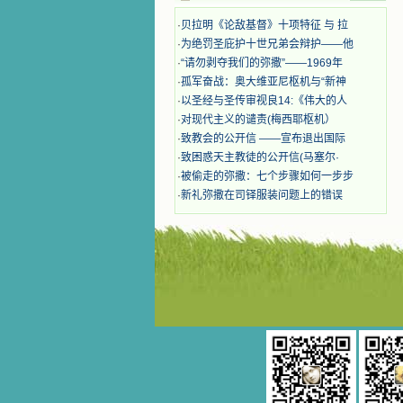
迫、凌辱，为将福音广传而被人追杀
·
贝拉明《论敌基督》十项特征 与 拉
时，我为他们的在天之灵祈祷，我哭
·
为绝罚圣庇护十世兄弟会辩护——他
着，为自已的同胞带给他们的苦难而
哀号。我一遍遍地重读那一行行被我
·
“请勿剥夺我们的弥撒”——1969年
的斑斑泪痕弄得模糊不清的字句，那
·
孤军奋战：奥大维亚尼枢机与“新神
些被主的爱火所燃烧而离开家乡来到
·
以圣经与圣传审视良14:《伟大的人
中国的传教士，我多么爱你们啊！我
·
对现代主义的谴责(梅西耶枢机）
心中流淌着多少感激的泪水。 他
·
致教会的公开信 ——宣布退出国际
们受苦却觉得喜乐，因为他们爱主，
·
致困惑天主教徒的公开信(马塞尔·
他们感到能为主受一点苦是多么喜乐
的事。他们受苦时仍在唱着感谢的
·
被偷走的弥撒：七个步骤如何一步步
歌，因他们无法不称颂主，因主使他
·
新礼弥撒在司铎服装问题上的错误
们的心灵洋溢了快乐；他们激发了我
内心神圣的热情，在我的心灵深处燃
烧起一股无法扑灭的火焰，他们那强
有力的言行激励我向前。 我一面
读，一面想过着他们这样圣善的生
活，也立志不在这虚幻的尘世中寻求
安慰。我一读就是几个钟头，累了就
望着书上的圣像沉思默想。啊，当我
想到我有一天还要见到他们，亲耳聆
听他们的教诲，伴随在他们的身边，
和他们一起赞颂吾主，想到那使我欣
喜欢乐的甜蜜的相会，这世界对于我
一点吸引力都没有了。 从这些书