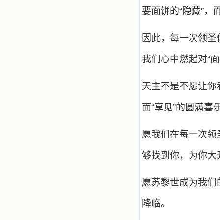
站或博客上的链接，谢谢。 【请关注
微信公众号：小德兰书屋】
要面饼的“隐藏”
小德兰爱心书屋最新公告 有一天，我
做了一个奇怪的梦，至今让我难忘。
梦中，我看到一本打开的用石头做的
因此，每一次领圣
书，我用舌头去舔它，觉得有一种甜
味，我就更用力去舔，最后从这本书
我们心中燃起对“
里流出活水来了。从那以后，一种想
要了解、学习的迫切渴求在我心里扩
展开来，我燃起的强烈的愿望要在真
天主不是不愿让你
道上长进。 我爱上了灵修书籍，
我感觉好像是主亲自为我挑选那些有
面“享见”的圆满喜
益精神修养的读物，主不喜悦我看那
些世面流行的书籍，因为只要我一看
到那些他不喜欢我看的书，我就有一
种厌恶的感觉。主保守我，那样细心
愿我们在每一次领
地防护着我，从那以后我从未读过一
本不良的书籍。 善良的书使人向
够找到你，为你大
善，这些圣人的作品，渐渐地印在了
我的脑子里。读这些圣书时，我思潮
汹涌起伏，欣喜不能自已。书中谈到
愿苏黎世成为我们
这些圣人们如何在与主的交往中得到
灵命的更新，德行的馨香如何上达天
降临。
庭。啊，在这世上曾住过那么多热心
的圣人，为了传播福音，他们告别亲