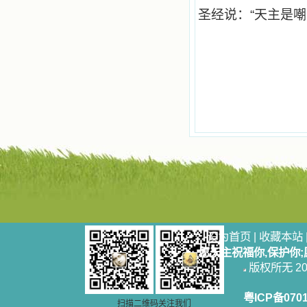
人，舍下了他们手中的一切，轻快地
圣经说：“天主是嘲
踏上了异国他乡，到没有人知道真神
的世界里去。啊，若不是主的引领，
我可能到死还不认识他们呢！ 我
的心灵从主给我的这些圣人的言行中
选取了最美的色彩；当他们的一生在
我面前展开时，我是多么的惊奇、兴
奋啊！当我读到他们为主而受人逼
迫、凌辱，为将福音广传而被人追杀
时，我为他们的在天之灵祈祷，我哭
着，为自已的同胞带给他们的苦难而
哀号。我一遍遍地重读那一行行被我
的斑斑泪痕弄得模糊不清的字句，那
些被主的爱火所燃烧而离开家乡来到
中国的传教士，我多么爱你们啊！我
心中流淌着多少感激的泪水。 他
们受苦却觉得喜乐，因为他们爱主，
他们感到能为主受一点苦是多么喜乐
的事。他们受苦时仍在唱着感谢的
设为首页
|
收藏本站
歌，因他们无法不称颂主，因主使他
们的心灵洋溢了快乐；他们激发了我
愿天主祝福你,保护你
内心神圣的热情，在我的心灵深处燃
版权所无 2006
烧起一股无法扑灭的火焰，他们那强
有力的言行激励我向前。 我一面
粤ICP备070
读，一面想过着他们这样圣善的生
扫描二维码关注我们