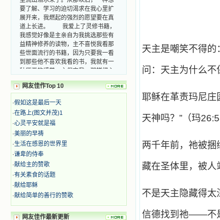
要了解、学习的迫切渴求在我心里扩
展开来，我燃起的强烈的愿望要在真
道上长进。 我爱上了灵修书籍，
我感觉好像是主亲自为我挑选那些有
益精神修养的读物，主不喜悦我看那
天主是嘲笑不得的
些世面流行的书籍，因为只要我一看
到那些他不喜欢我看的书，我就有一
种厌恶的感觉。主保守我，那样细心
问：天主为什么不
地防护着我，从那以后我从未读过一
本不良的书籍。 善良的书使人向
网友佳作Top 10
善，这些圣人的作品，渐渐地印在了
耶稣在革责玛尼庄
我的脑子里。读这些圣书时，我思潮
·
假如这是最后一天
汹涌起伏，欣喜不能自已。书中谈到
·
在路上(图文并茂)1
天神吗？”（玛26
这些圣人们如何在与主的交往中得到
·
心灵平安就是福
灵命的更新，德行的馨香如何上达天
·
美丽的早祷
庭。啊，在这世上曾住过那么多热心
两千年前，祂被捆
·
生活在感恩的世界里
的圣人，为了传播福音，他们告别亲
·
谦卑的侍奉
人，舍下了他们手中的一切，轻快地
踏上了异国他乡，到没有人知道真神
·
献给主的赞歌
藏在圣体里，被人
的世界里去。啊，若不是主的引领，
·
有关素食的话题
我可能到死还不认识他们呢！ 我
·
献给耶稣
的心灵从主给我的这些圣人的言行中
不是天主隐藏得太
·
献给简单的善行的赞歌
选取了最美的色彩；当他们的一生在
我面前展开时，我是多么的惊奇、兴
信德找到祂——不
奋啊！当我读到他们为主而受人逼
网友佳作最新更新