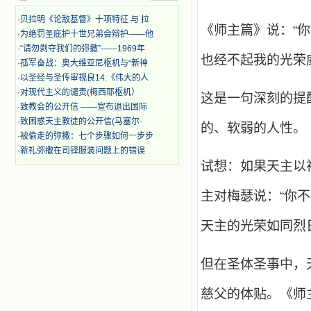
迫、凌辱，为将福音广传而被人追杀
·
贝拉明《论敌基督》十项特征 与 拉
时，我为他们的在天之灵祈祷，我哭
《师主篇》说：“
着，为自已的同胞带给他们的苦难而
·
为绝罚圣庇护十世兄弟会辩护——他
哀号。我一遍遍地重读那一行行被我
·
“请勿剥夺我们的弥撒”——1969年
的斑斑泪痕弄得模糊不清的字句，那
也经不起我的光荣
·
孤军奋战：奥大维亚尼枢机与“新神
些被主的爱火所燃烧而离开家乡来到
·
以圣经与圣传审视良14:《伟大的人
中国的传教士，我多么爱你们啊！我
·
对现代主义的谴责(梅西耶枢机）
心中流淌着多少感激的泪水。 他
这是一句深刻的提
·
致教会的公开信 ——宣布退出国际
们受苦却觉得喜乐，因为他们爱主，
他们感到能为主受一点苦是多么喜乐
·
致困惑天主教徒的公开信(马塞尔·
的、软弱的人性。
的事。他们受苦时仍在唱着感谢的
·
被偷走的弥撒：七个步骤如何一步步
歌，因他们无法不称颂主，因主使他
·
新礼弥撒在司铎服装问题上的错误
们的心灵洋溢了快乐；他们激发了我
试想：如果天主以
内心神圣的热情，在我的心灵深处燃
烧起一股无法扑灭的火焰，他们那强
主对梅瑟说：“你不
有力的言行激励我向前。 我一面
读，一面想过着他们这样圣善的生
活，也立志不在这虚幻的尘世中寻求
天主的光荣如同烈
安慰。我一读就是几个钟头，累了就
望着书上的圣像沉思默想。啊，当我
想到我有一天还要见到他们，亲耳聆
但在圣体圣事中，
听他们的教诲，伴随在他们的身边，
和他们一起赞颂吾主，想到那使我欣
慈父的体贴。《师
喜欢乐的甜蜜的相会，这世界对于我
一点吸引力都没有了。 从这些书