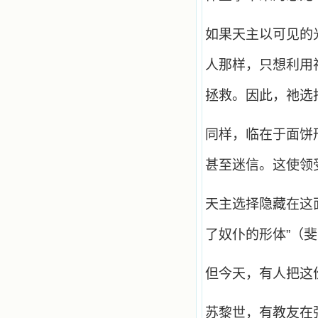
自己在人的心里建造的爱的天堂。还
有圣女大德兰的自传，在这位圣女的
如果天主以可见的
感召下，我初领了圣体，从圣体中获
得无量恩宠。这些书引我向往那超性
的境界，向往那浑然忘我的境界，从
人那样，只想利用
此无益的书一概不看了。我一遍遍地
重温这些我喜欢的书籍，一遍又一遍
拯救。因此，祂选
地回味书中那些难忘的情景，我和他
们谈心，告诉他们我愿意效法他们，
心里多么渴望能像他们那样爱主。
同样，临在于面饼
我因此而认识了许许多多圣人，
这些圣人中有许多也曾是罪人，使我
甚至迷信。这使领
也能向他们敞开心门。我一会儿求这
个圣人为我转祷，一会儿求那个圣人
为我祈求圣宠，这些圣人使我的生活
变得丰富多彩。我想，既然他们真心
天主选择隐藏在这
爱天主，那么他们也会真心爱我。现
在他们和天主如此接近，当世人向他
了奴仆的形体”（斐
们祈求时，他们也会想方设法将我的
祈祷告诉天主的。就这样，他们和我
共享生活的体验，不断地把上天仁爱
但今天，有人把这份
的芬芳散播给我，他们的友谊使我的
欢乐加倍，痛苦减半；他们已走过死
阴的幽谷，从他们身上我学习到了明
苏黎世，有教友在
辨、通达、智慧、勇敢、诚实、快