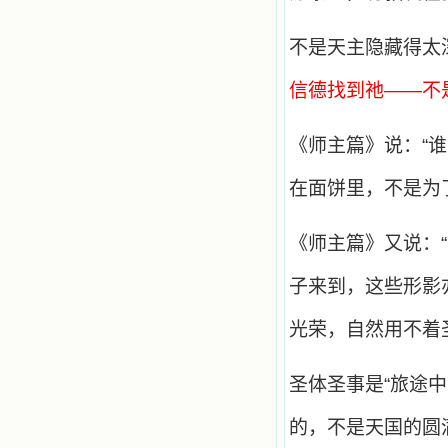
乐、圣洁等等美德。他们的言行是滋
润我心田的美酒。 这些书使我专
不是天主隐藏得太
注于天上的事理，我的很多不良嗜好
因此不知不觉地放弃了。我的信德一
信德找到祂——不
天一天长大，我知道我的一言一行都
有天使记录；我也深信人有灵魂，信
主的人有一个美好的家；也相信圣人
们都在天上为我祈祷，我并不是孤军
《师主篇》说：“
奋战；我是生活在一个由天上地下千
千万万奉耶稣的名而组成的家庭里，
在面饼里，不是为
我庆幸自己因了主的恩宠能生活在这
个大家庭慈爱的怀抱里；我也渴望所
有的人都能进入光明天家，和圣人们
《师主篇》又说：
一起赞美天主于无穷世！ 小德兰
爱心书屋启源于一个美好的梦。小德
子来到，这些形影
兰希望所有圣书的作者和译者都能向
主敞开心门，为圣书广传而不记个人
的私利；愿天主赐福小德兰；赐福所
光荣，自然用不着
有传扬主名的网站；赐福所有来看圣
书的人；也求主扩张人的心界，使小
德兰能将更多更好的书藉，献给喜欢
圣体圣事是“旅途
读圣书的人！从2014年12月18日开始
我们使用新域名(xiaodelan.love），
的，不是天国的圆
原域名被他人办理开通,请您更改您网