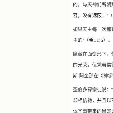
籍里，我认识了许多爱主的人，他们
的，与天神们所朝
使我更亲近主，帮助我更深的认识
主，爱主。这些曾经生活在人间的圣
容，没有遮蔽。”
人圣女，内心隐藏着来自天上光照的
各种宝藏，听他们对悦主的甜蜜喁
语，我也陶醉了。主藉着这些书籍慢
如果天主每一次都
慢地培养我的心灵，当我看到这些圣
德芬芳的圣人再看看满身污秽的我，
我失望过，沮丧过，哭泣过，和主呕
主的”（希11:6）。
气过，甚至埋怨天主不用祂的全能让
我立刻成圣。但是主让我明白，灵命
的成长需要时间，成长是渐进的，农
隐藏在面饼形下，
民等待稻谷的长成需要整个季节，才
能品尝丰收的喜悦，我也要有谦卑受
的光荣，但凭着信
教的态度才能接受主的话语，要让这
些圣言成为血肉（果实），是需要时
斯·阿奎那在《神学
间的。 从网上我读到许多有益心
灵的书。当我首次读到盖恩夫人的传
记时，清泪沾腮，她的经历强烈地震
圣伯多禄宗徒说：
撼着我的心，我接受到了一个很大的
恩宠，使我认识了十字架是生命的真
正之路。读圣女小德兰的传记时，我
却相信祂，并且以
又有别一种感受，我看到了一个与我
眼所见的完全不同的世界，那里没有
体圣事带来的恩宠
争吵，没有仇恨，没有岐视，那是主