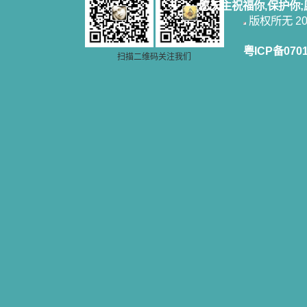
愿天主祝福你,保护你
版权所无 2006
粤ICP备070
扫描二维码关注我们