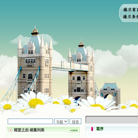
葛序
暗室之后 续集列表