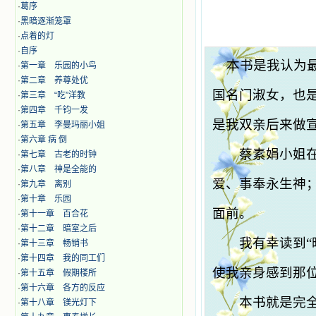
·
葛序
·
黑暗逐渐笼罩
·
点着的灯
·
自序
本书是我认为
·
第一章 乐园的小鸟
·
第二章 养尊处优
国名门淑女，也
·
第三章 “吃”洋教
·
第四章 千钧一发
是我双亲后来做
·
第五章 李曼玛丽小姐
·
第六章 病 倒
蔡素娟小姐在本
·
第七章 古老的时钟
·
第八章 神是全能的
爱、事奉永生神
·
第九章 离别
·
第十章 乐园
面前。
·
第十一章 百合花
·
第十二章 暗室之后
我有幸读到
“
·
第十三章 畅销书
·
第十四章 我的同工们
使我亲身感到那
·
第十五章 假期楼所
·
第十六章 各方的反应
本书就是完全
·
第十八章 镁光灯下