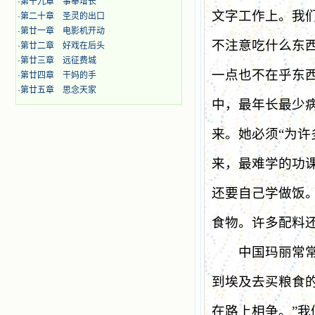
·
第十九章 事奉增长
文字工作上。我
·
第二十章 圣灵的出口
·
第廿一章 电影机开动
不注意吃什么东
·
第廿二章 好戏在后头
·
第廿三章 远征费城
一点也不在乎东
·
第廿四章 干妈的手
·
第廿五章 思念天家
中，最年长最少
来。她必须
“
为许
来，最难学的功
还要自己学做饭
食物。许多配料
中国玛丽常常用
到埃及去买粮食
在路上相争。
”
我