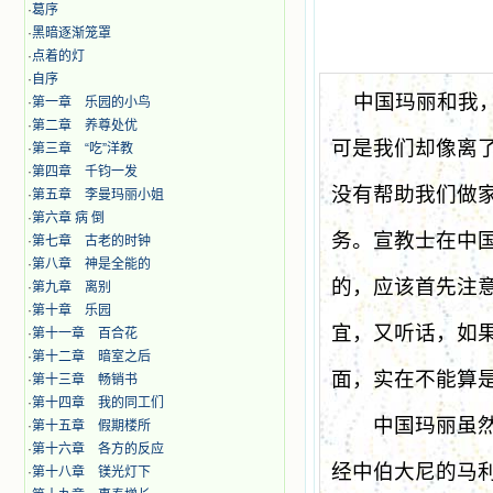
·
葛序
·
黑暗逐渐笼罩
·
点着的灯
·
自序
中国玛丽和我
·
第一章 乐园的小鸟
·
第二章 养尊处优
可是我们却像离
·
第三章 “吃”洋教
·
第四章 千钧一发
没有帮助我们做
·
第五章 李曼玛丽小姐
·
第六章 病 倒
务。宣教士在中
·
第七章 古老的时钟
·
第八章 神是全能的
的，应该首先注
·
第九章 离别
·
第十章 乐园
宜，又听话，如
·
第十一章 百合花
·
第十二章 暗室之后
面，实在不能算
·
第十三章 畅销书
·
第十四章 我的同工们
中国玛丽虽然是
·
第十五章 假期楼所
·
第十六章 各方的反应
经中伯大尼的马
·
第十八章 镁光灯下