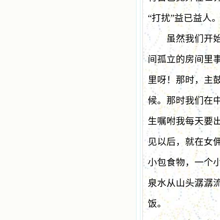
“
打扰
”
益已益人
虽然我们开始向
间孤立的房间里
里呀！那时，主
候。那时我们在
生嘱咐我每天要
见以后，就在女
小包食物，一个
泉水从山头潺潺
饭。