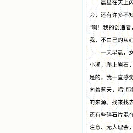
晨星在天上闪闪
旁，还有许多不
“
啊！我的创造者
我，不由己的从
一天早晨，女佣
小溪，爬上岩石
是的，我一直感
向着蓝天，唱
“
耶
的来源。找来找
还有些碎石片混
注意、无人理会