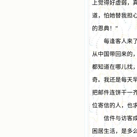
上觉得好虚弱，
道，怕她替我担
的恩典！
”
每逢客人来了，
从中国带回来的
都知道在哪儿找
奇。我还是每天
把邮件连饼干一
位寄信的人，也
信件与访客成为
困居生活，是多