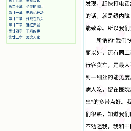
·
第十九章 事奉增长
发现，赶快打电话
·
第二十章 圣灵的出口
·
第廿一章 电影机开动
的话，就是绿内障
·
第廿二章 好戏在后头
·
第廿三章 远征费城
能致命。所以我们
·
第廿四章 干妈的手
·
第廿五章 思念天家
所谓的
“
我们
”
丽以外，还有同工
行客货车，是最大
到一细丝的能见度
病人吃，留在医院
患
”
的多带点好。
们很熟，知道我们
不劝阻我。我和中