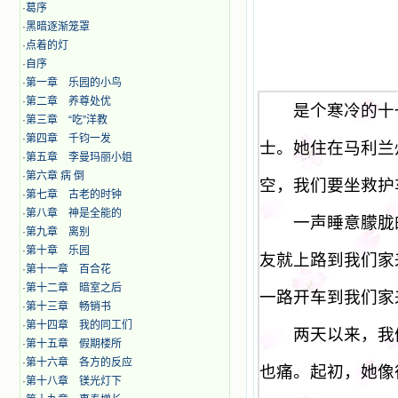
·
葛序
·
黑暗逐渐笼罩
·
点着的灯
·
自序
·
第一章 乐园的小鸟
·
第二章 养尊处优
是个寒冷的十一
·
第三章 “吃”洋教
·
第四章 千钧一发
士。她住在马利兰
·
第五章 李曼玛丽小姐
·
第六章 病 倒
空，我们要坐救护
·
第七章 古老的时钟
·
第八章 神是全能的
一声睡意朦胧
·
第九章 离别
·
第十章 乐园
友就上路到我们家
·
第十一章 百合花
·
第十二章 暗室之后
一路开车到我们家
·
第十三章 畅销书
·
第十四章 我的同工们
两天以来，我们
·
第十五章 假期楼所
·
第十六章 各方的反应
也痛。起初，她像
·
第十八章 镁光灯下