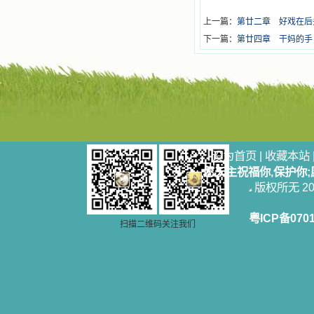
上一篇：
第廿二章 好戏在后
下一篇：
第廿四章 干妈的手
设为首页
|
收藏本站
愿天主祝福你,保护你
版权所无 2006
粤ICP备070
扫描二维码关注我们