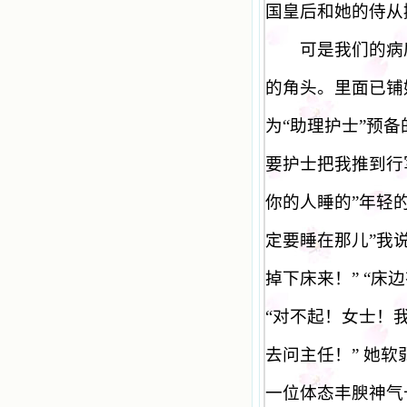
国皇后和她的侍从
可是我们的病房
的角头。里面已铺
为
“
助理护士
”
预备
要护士把我推到行
你的人睡的
”
年轻
定要睡在那儿
”
我
掉下床来！
” “
床边
“
对不起！女士！
去问主任！
”
她软
一位体态丰腴神气