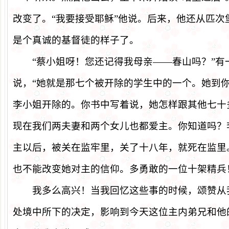
改变了。
“
我要接受耶稣
”
他说。后来，他还从匹次
是个真诚的基督徒的样子了。
“
蔡小姐呀！您还记得我母亲
——
春山吗？
”
有
说，
“
她就是那七个被开除的学生中的一个。她到
李小姐开除的。你书中写着说，她怎样跟其他七十
现在我们两夫妻和两个女儿也都爱主。你知道吗？
主以后，被关在监牢里，关了十八年，就死在监里
也不能改变她对主的信仰。多勇敢的一位十架精兵
我多么高兴！当我回忆这些事的时候，颂赞从
处境中所下的决定，影响到今天这位主内弟兄和他