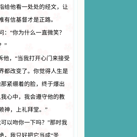
指给他看一处处的经文，让
唯有信基督才是正路。
问：
“
你为什么一直微笑？
？
”
诉他，
“
当我打开心门来接受
界都改变了。你觉得人生是
他那紧绷着的脸，终于爆出
入我心中，我会遵守他的教
赖神，上礼拜堂。
”
我可以吻你一下吗？
”
那时我
绝，我只好把它当成
“
圣