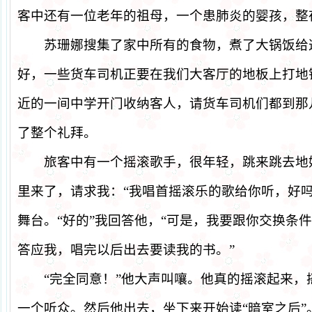
客中还有一位老年的祖母，一个患肺炎的婴孩，整
苏珊娜搜集了家中所有的食物，煮了大锅饭给
好，一些货车司机正要在我们大客厅的地板上打地
近的一间中学开门收纳客人，请货车司机们都到那
了整个礼拜。
旅客中有一个摇滚歌手，很年轻，跳来跳去地
里来了，请求我：
“
我唱首摇滚乐的歌给你听，好
舞台。
“
好的
”
我回答他，
“
可是，我要跟你交换条件
答应我，唱完以后出去要读我的书。
”
“
完全同意！
”
他大声叫嚷。他真的摇滚起来，
一个听众。然后他出去，坐下来开始读
“
暗室之后
”