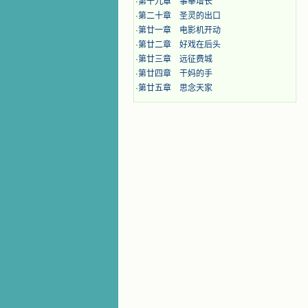
·
第十九章 事奉增长
·
第二十章 圣灵的出口
·
第廿一章 电影机开动
·
第廿二章 好戏在后头
·
第廿三章 远征费城
·
第廿四章 干妈的手
·
第廿五章 思念天家