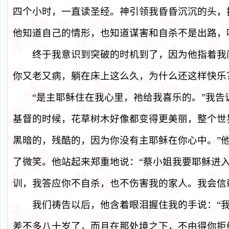
四个小时，一直读圣经。神引领我昏昏沉沉的头，
他知道自己的情形，也知道谋害和自杀不是出路，
终于我意识到突破的时机到了，因为他指着我
你又老又病，躺在床上这么久，为什么还这样快乐
“
是主耶稣住在我心里，祂给我喜乐的。
”
我告
基督的时候，花草树木好像都变得更美丽，整个世
黑暗的，残酷的，因为你没有主耶稣在你心中。
”
了微笑。他站起来郑重地说：
“
蔡小姐我要耶稣进
训，我答应你不自杀，也不伤害我的家人。我会信
我们祷告以后，他含着眼泪握住我的手说：
“
差不多八十岁了，而且在那处境之下，不由得你拒