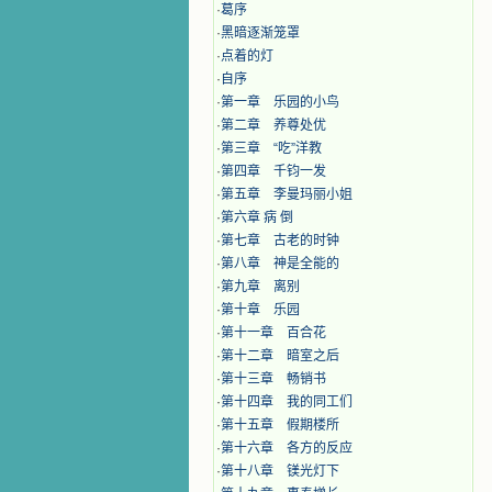
·
葛序
·
黑暗逐渐笼罩
·
点着的灯
·
自序
·
第一章 乐园的小鸟
·
第二章 养尊处优
·
第三章 “吃”洋教
·
第四章 千钧一发
·
第五章 李曼玛丽小姐
·
第六章 病 倒
·
第七章 古老的时钟
·
第八章 神是全能的
·
第九章 离别
·
第十章 乐园
·
第十一章 百合花
·
第十二章 暗室之后
·
第十三章 畅销书
·
第十四章 我的同工们
·
第十五章 假期楼所
·
第十六章 各方的反应
·
第十八章 镁光灯下