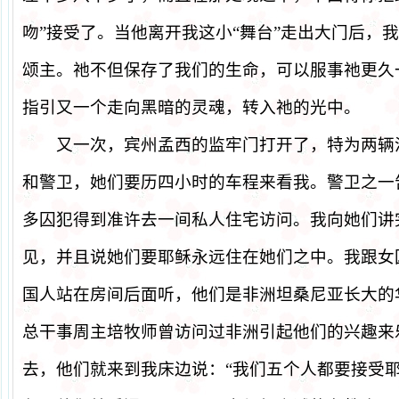
吻
”
接受了。当他离开我这小
“
舞台
”
走出大门后，我
颂主。祂不但保存了我们的生命，可以服事祂更久
指引又一个走向黑暗的灵魂，转入祂的光中。
又一次，宾州孟西的监牢门打开了，特为两辆
和警卫，她们要历四小时的车程来看我。警卫之一
多囚犯得到准许去一间私人住宅访问。我向她们讲
见，并且说她们要耶稣永远住在她们之中。我跟女
国人站在房间后面听，他们是非洲坦桑尼亚长大的
总干事周主培牧师曾访问过非洲引起他们的兴趣来
去，他们就来到我床边说：
“
我们五个人都要接受