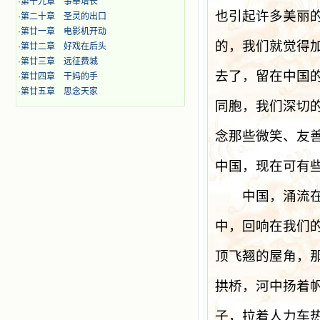
·
第十九章 事奉增长
也引起许多美丽
·
第二十章 圣灵的出口
·
第廿一章 电影机开动
的，我们就觉得
·
第廿二章 好戏在后头
·
第廿三章 远征费城
去了，留在中国
·
第廿四章 干妈的手
·
第廿五章 思念天家
同胞，我们深切
念那些微笑、友
中国，现在可有
中国，涌流在我
中，回响在我们
顶飞翘的屋角，
拱桥，河中扬着
子，拉着人力车