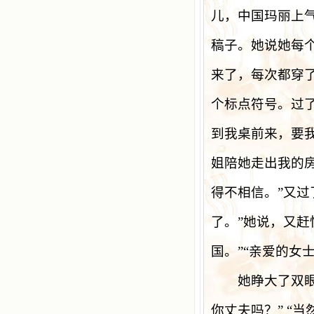
儿，中国玛丽上
稿子。她说她每
来了，每次都穿
个标点符号。过
到我桌前来，要
姐陪她走出我的
得不相信。
”
又过
了。
”
她说，又赶
国。
”“
亲爱的女
她睁大了双眼
你丈夫吗？
” “
当