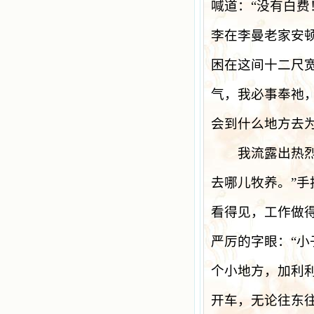
喊道：
“
没有白费
李在李曼老家安
困在这间十二尺
气，我必事奉祂
会到什么地方去
我流露出热烈
去哪儿牧养。
”
手
看得见，工作做
严厉的字眼：
“
小
个小地方，加利
开车，无论往东