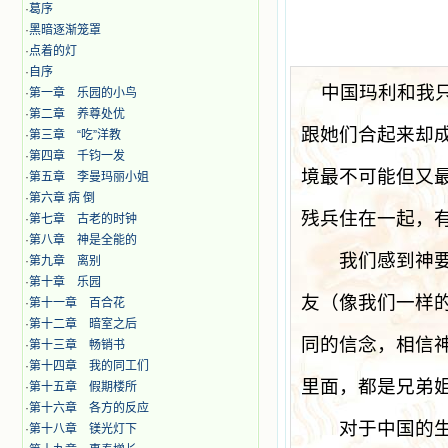
·
葛序
·
黑暗逐渐笼罩
·
点着的灯
·
自序
中国玛利和我
·
第一章 乐园的小鸟
·
第二章 养尊处优
跟她们合起来却
·
第三章 “吃”洋教
·
第四章 千钧一发
境最不可能但又
·
第五章 李曼玛丽小姐
·
第六章 病 倒
残兵住在一起，
·
第七章 古老的时钟
·
第八章 神是全能的
我们感到神要我
·
第九章 离别
·
第十章 乐园
友（像我们一样
·
第十一章 百合花
·
第十二章 暗室之后
同的信念，相信
·
第十三章 畅销书
·
第十四章 我的同工们
里面，都是兄弟
·
第十五章 假期楼所
·
第十六章 各方的反应
对于中国的生活
·
第十八章 镁光灯下