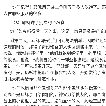
你们记得！耶稣用五饼二鱼叫五千多人吃饱了。耶
人信耶稣服从的很多。
（3）耶稣许了别样的圣粮食
你们如今听得后一天的事，这是一切最要紧最好听
到第二天，耶稣同宗徒们回到葛法翁城。因时候还
道理的时候，那得了奇妙粮食的人也回到城里来了。他
答说：“耶稣在经堂里。”他们就跑到经堂里。心里想
的粮食。祂说：“我将要给你们一样圣粮食吃。这粮食
圣饼，你们可以成圣升天。”耶稣那一天只许了这个圣
多的工夫，耶稣才把那个圣粮食给人吃。开始赏给了宗
过几天我再给你们讲这件事。
你们也愿得那个圣饼吃吗？那个圣饼也叫做圣体。
到底不是耶稣亲自给你们的，神父分给教友的，那圣饼
台上的小花柜子里的就是。愿领圣体的人，到经堂里来