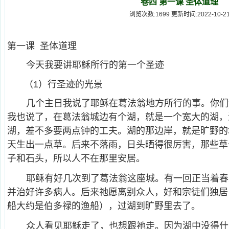
卷四 第一课 圣体道理
浏览次数:1699 更新时间:2022-10-2
第一课 圣体道理
今天我要讲耶稣所行的第一个圣迹
（1）行圣迹的光景
几个主日我说了耶稣在葛法翁地方所行的事。你们
我也说了，在葛法翁城边有个湖，就是一个宽大的湖，
湖，差不多要两点钟的工夫。湖的那边岸，就是旷野的
天生出一点草。后来不落雨，日头晒得很厉害，那些草
子和石头，所以人不在那里安居。
耶稣有好几次到了葛法翁这座城。有一回正当着春
并治好许多病人。后来祂愿离别众人，好和宗徒们独居
船大约是伯多禄的渔船），过湖到旷野里去了。
众人看见耶稣走了，也想跟祂走。因为湖中没得什