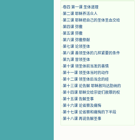
·
卷四 第一课 圣体道理
·
第二课 耶稣养活众人
·
第三课 耶稣把自己的圣体圣血交给
·
第四课 弥撒
·
第五课 弥撒
·
第六课 弥撒祭献
·
第七课 论领圣体
·
第八课 善领圣体的几样紧要的条件
·
第九课 冒领圣体
·
第十课 领圣体前当发的善情
·
第十一课 领圣体当时的动作
·
第十二课 领圣体后当念的经
·
第十三课 论告解 耶稣赦玛达肋纳的
·
第十四课 耶稣交给宗徒们赦罪的权
·
第十五课 告解圣事
·
第十六课 论省察及痛悔
·
第十七课 论省察和痛悔的下半段
·
第十八课 再说告解圣事