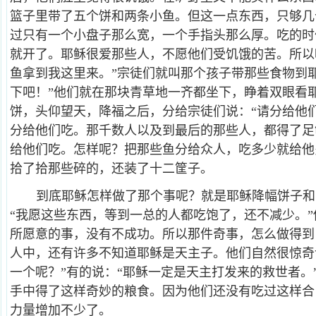
篮子里带了五个饼和两条小鱼。但这一点东西，只够几
过只有一个小盘子那么宽，一个手指头那么厚。吃的时
就开了。耶稣很爱那些人，不愿他们受饥饿的苦。所以
鱼拿到我这里来。”宗徒们就叫那个孩子带那些食物到
下吧！”他们就在那块青草地一齐都坐下，睁着双眼看
饼，头仰望天，降福之后，分给宗徒们说：“请分给他
分给他们吃。那千数人以及到最后的那些人，都得了足
给他们吃。怎样呢？把那些鱼分给众人，吃多少就给他
拾了拾那些碎的，还装了十二筐子。
到底耶稣怎样做了那个事呢？就是耶稣降幅饼子和
“我愿这些东西，等到一总的人都吃饱了，还不减少。
所愿意的事，没有不成功。所以那件奇事，怎么做得到
人中，还有许多不知道耶稣是天主子。他们自然很惊奇
一个呢？”有的说：“耶稣一定是天主打发来的救世者。
手中得了这样奇妙的粮食。因为他们还没有吃过这样合
力量增加不少了。