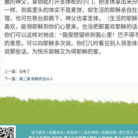
撒的神父，拿钥匙打开圣体柜的小门，把圣体拿出来分
一样。到底里头的体实不是麦饼，却生活的耶稣亲自在
理，也可在祭台前跪下，神父也拿圣体，（生活的耶稣
喜欢，能领耶稣到你们心里来。也当把那喜欢耶稣的话
你们可以这样对祂说：“我很想望祢到我心里！巴不得
的意思，可以向耶稣多次说。你们几时看见别人领圣体
说那些话，为悦乐耶稣又为得耶稣的爱。
上一篇：没有了
下一篇：
第二课 耶稣养活众人
设为首页
|
收藏本站
|
本站简介
|
站长申明
|
投稿信箱
|
德兰圣乐
|