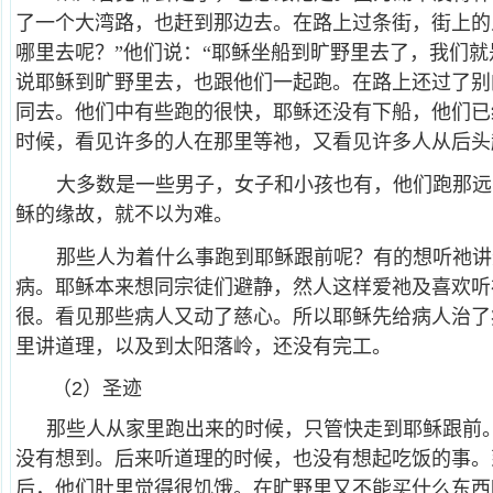
了一个大湾路，也赶到那边去。在路上过条街，街上的
哪里去呢？”他们说：“耶稣坐船到旷野里去了，我们就
说耶稣到旷野里去，也跟他们一起跑。在路上还过了别
同去。他们中有些跑的很快，耶稣还没有下船，他们已
时候，看见许多的人在那里等祂，又看见许多人从后头
大多数是一些男子，女子和小孩也有，他们跑那远
稣的缘故，就不以为难。
那些人为着什么事跑到耶稣跟前呢？有的想听祂讲
病。耶稣本来想同宗徒们避静，然人这样爱祂及喜欢听
很。看见那些病人又动了慈心。所以耶稣先给病人治了
里讲道理，以及到太阳落岭，还没有完工。
（2）圣迹
那些人从家里跑出来的时候，只管快走到耶稣跟前
没有想到。后来听道理的时候，也没有想起吃饭的事。
后，他们肚里觉得很饥饿。在旷野里又不能买什么东西