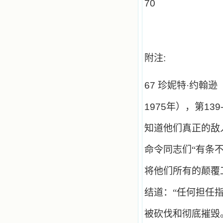
70
附注:
67
珍妮特·约翰逊
1975
年），第
139
知道他们真正的敌
命令同志们“有条
将他们所有的颠覆
结道：“任何担任
被砍伐和彻底摧毁