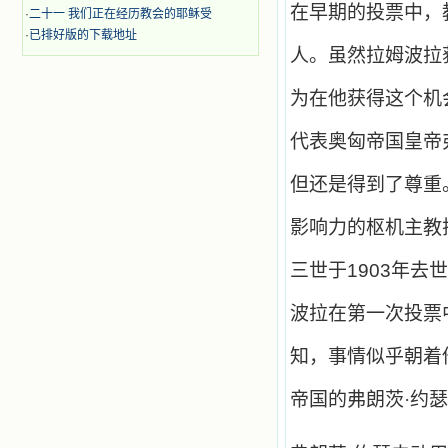
在早期的投票中，
·
二十一 我们正在经历教会的耶稣受
·
已排好版的下载地址
人。虽然拉姆波拉
为在他获得这个机
代表奥匈帝国皇帝
但还是得到了尊重
影响力的枢机主教
三世于
1903
年去世
波拉在第一次投票
知，事情似乎朝着
帝国的弗朗茨·约