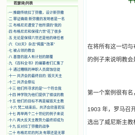
十
若瑟译)列表
·
一:推翻传统拉丁弥撒，设计新弥撒
·
二 罪证确凿:新弥撒的发明者是一名
·
三 布格尼尼遭受了他所谓的“我的
·
四 布格尼尼和保禄六世“花了很多
·
五 无论是保禄六世还是他的继任者
·
六 《30天》杂志“揭露”“改革”
在将所有这一切与
·
七 被占领的教会
·
八 基督的敌人有计划的颠覆
的例子来说明教会
·
九 《百科全书》的编纂者们汇集了
·
十 通过糟糕的神职人员腐蚀信徒
·
十一 共济会的最终目的: 毁灭天主
·
十二 共济会祭坛
·
十三 他们所寻求的是“一个符合我
第一个案例很有名
·
十四 神学院为他们提供了错误的教
·
十五 他们的目标不再是摧毁天主教
·
十六 梵二结束后，共济会欣喜若狂
1903
年，罗马召
·
十七 再举两个二十世纪的例子来说
·
十八 两大反天主教势力最终却成为
选出了威尼斯主教
·
十九 反对拉丁弥撒的战争
·
二十 布格尼尼的判决:有罪还是无罪