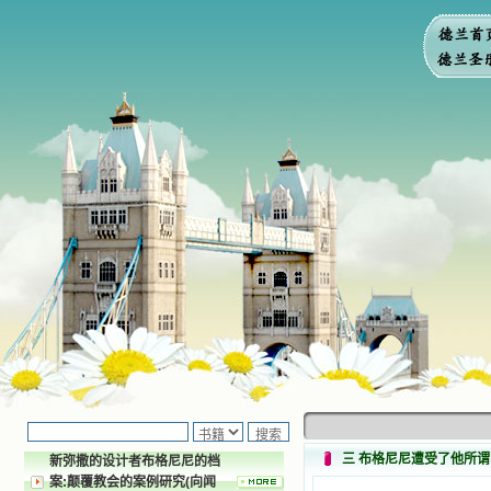
三 布格尼尼遭受了他所谓
新弥撒的设计者布格尼尼的档
案:颠覆教会的案例研究(向闻