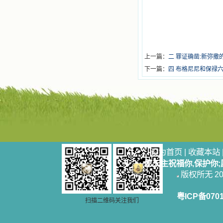
上一篇：
二 罪证确凿:新弥
下一篇：
四 布格尼尼和保禄
设为首页
|
收藏本站
愿天主祝福你,保护你
版权所无 2006
粤ICP备070
扫描二维码关注我们