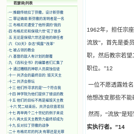
若瑟译)列表
·
一:推翻传统拉丁弥撒，设计新弥撒
·
二 罪证确凿:新弥撒的发明者是一名
·
三 布格尼尼遭受了他所谓的“我的
1962
年，担任宗座
·
四 布格尼尼和保禄六世“花了很多
·
五 无论是保禄六世还是他的继任者
流放”，首先是委
·
六 《30天》杂志“揭露”“改革”
·
七 被占领的教会
职，然后教宗若望
·
八 基督的敌人有计划的颠覆
·
九 《百科全书》的编纂者们汇集了
职位。”
12
·
十 通过糟糕的神职人员腐蚀信徒
·
十一 共济会的最终目的: 毁灭天主
·
十二 共济会祭坛
一位不愿透露姓名
·
十三 他们所寻求的是“一个符合我
·
十四 神学院为他们提供了错误的教
他想改变那些不能
·
十五 他们的目标不再是摧毁天主教
·
十六 梵二结束后，共济会欣喜若狂
·
十七 再举两个二十世纪的例子来说
然而，“流放”是
·
十八 两大反天主教势力最终却成为
·
十九 反对拉丁弥撒的战争
实执行者。”
14
·
二十 布格尼尼的判决:有罪还是无罪