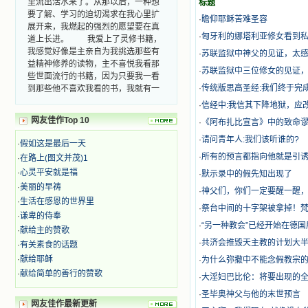
标题
要了解、学习的迫切渴求在我心里扩
·
瞻仰耶稣苦难圣容
展开来，我燃起的强烈的愿望要在真
道上长进。 我爱上了灵修书籍，
·
匈牙利的娜塔利亚修女看到
我感觉好像是主亲自为我挑选那些有
·
苏联监狱中神父的见证，太
益精神修养的读物，主不喜悦我看那
·
苏联监狱中三位修女的见证
些世面流行的书籍，因为只要我一看
到那些他不喜欢我看的书，我就有一
·
传统版思高圣经:我们终于完
种厌恶的感觉。主保守我，那样细心
·
信经中:我信其下降地狱，应
地防护着我，从那以后我从未读过一
网友佳作Top 10
本不良的书籍。 善良的书使人向
·
《阿布扎⽐宣⾔》中的致命
善，这些圣人的作品，渐渐地印在了
·
请问青年人:我们该听谁的?
·
假如这是最后一天
我的脑子里。读这些圣书时，我思潮
·
所有的预言都指向他就是引
·
在路上(图文并茂)1
汹涌起伏，欣喜不能自已。书中谈到
这些圣人们如何在与主的交往中得到
·
心灵平安就是福
·
默示录中的假先知出现了
灵命的更新，德行的馨香如何上达天
·
美丽的早祷
·
神父们，你们一定要醒一醒，
庭。啊，在这世上曾住过那么多热心
·
生活在感恩的世界里
的圣人，为了传播福音，他们告别亲
·
祭台中间的十字架被拿掉！
·
谦卑的侍奉
人，舍下了他们手中的一切，轻快地
·
“另一种教会”已经开始在德
·
献给主的赞歌
踏上了异国他乡，到没有人知道真神
·
共济会推毁天主教的计划大
·
有关素食的话题
的世界里去。啊，若不是主的引领，
我可能到死还不认识他们呢！ 我
·
献给耶稣
·
为什么弥撒中不能念假教宗的
的心灵从主给我的这些圣人的言行中
·
献给简单的善行的赞歌
·
大淫妇巴比伦：将要出现的全球
选取了最美的色彩；当他们的一生在
·
圣毕奥神父与他的末世预言
我面前展开时，我是多么的惊奇、兴
网友佳作最新更新
奋啊！当我读到他们为主而受人逼