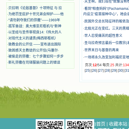
·
天主啊，我们现在“就像没有
迫、凌辱，为将福音广传而被人追杀
·
贝拉明《论敌基督》十项特征 与 拉
·
看到“帕查妈妈”(Pacha
时，我为他们的在天之灵祈祷，我哭
·
为绝罚圣庇护十世兄弟会辩护——他
内设立“疫苗接种中心”，祂会
着，为自已的同胞带给他们的苦难而
·
“请勿剥夺我们的弥撒”——1969年
哀号。我一遍遍地重读那一行行被我
·
民国外交总长陆征祥的皈依
的斑斑泪痕弄得模糊不清的字句，那
·
孤军奋战：奥大维亚尼枢机与“新神
·
北极光正在变红。三天的黑
些被主的爱火所燃烧而离开家乡来到
·
以圣经与圣传审视良14:《伟大的人
·
世人忍受痛苦的超性意义
中国的传教士，我多么爱你们啊！我
·
对现代主义的谴责(梅西耶枢机）
心中流淌着多少感激的泪水。 他
·
圣马拉奇预言最后一位教宗(
·
致教会的公开信 ——宣布退出国际
们受苦却觉得喜乐，因为他们爱主，
·
世界末日与基督的再来
·
致困惑天主教徒的公开信(马塞尔·
他们感到能为主受一点苦是多么喜乐
·
被偷走的弥撒：七个步骤如何一步步
的事。他们受苦时仍在唱着感谢的
·
一场将永久改变加利福尼亚
歌，因他们无法不称颂主，因主使他
·
新礼弥撒在司铎服装问题上的错误
页次:
12
/54 每页:
25
共计:
13
们的心灵洋溢了快乐；他们激发了我
[
25
] [
26
] [
27
] [
28
] [
29
] [
30
] [
3
内心神圣的热情，在我的心灵深处燃
烧起一股无法扑灭的火焰，他们那强
有力的言行激励我向前。 我一面
读，一面想过着他们这样圣善的生
活，也立志不在这虚幻的尘世中寻求
安慰。我一读就是几个钟头，累了就
望着书上的圣像沉思默想。啊，当我
想到我有一天还要见到他们，亲耳聆
听他们的教诲，伴随在他们的身边，
和他们一起赞颂吾主，想到那使我欣
设为首页
|
收藏本站
喜欢乐的甜蜜的相会，这世界对于我