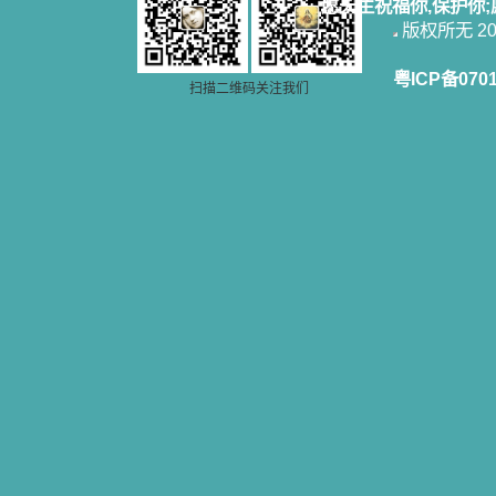
一点吸引力都没有了。 从这些书
愿天主祝福你,保护你
籍里，我认识了许多爱主的人，他们
版权所无 2006
使我更亲近主，帮助我更深的认识
主，爱主。这些曾经生活在人间的圣
粤ICP备070
人圣女，内心隐藏着来自天上光照的
扫描二维码关注我们
各种宝藏，听他们对悦主的甜蜜喁
语，我也陶醉了。主藉着这些书籍慢
慢地培养我的心灵，当我看到这些圣
德芬芳的圣人再看看满身污秽的我，
我失望过，沮丧过，哭泣过，和主呕
气过，甚至埋怨天主不用祂的全能让
我立刻成圣。但是主让我明白，灵命
的成长需要时间，成长是渐进的，农
民等待稻谷的长成需要整个季节，才
能品尝丰收的喜悦，我也要有谦卑受
教的态度才能接受主的话语，要让这
些圣言成为血肉（果实），是需要时
间的。 从网上我读到许多有益心
灵的书。当我首次读到盖恩夫人的传
记时，清泪沾腮，她的经历强烈地震
撼着我的心，我接受到了一个很大的
恩宠，使我认识了十字架是生命的真
正之路。读圣女小德兰的传记时，我
又有别一种感受，我看到了一个与我
眼所见的完全不同的世界，那里没有