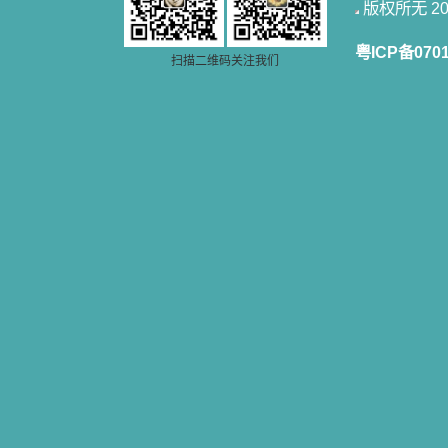
籍里，我认识了许多爱主的人，他们
版权所无 2006
使我更亲近主，帮助我更深的认识
主，爱主。这些曾经生活在人间的圣
粤ICP备070
人圣女，内心隐藏着来自天上光照的
扫描二维码关注我们
各种宝藏，听他们对悦主的甜蜜喁
语，我也陶醉了。主藉着这些书籍慢
慢地培养我的心灵，当我看到这些圣
德芬芳的圣人再看看满身污秽的我，
我失望过，沮丧过，哭泣过，和主呕
气过，甚至埋怨天主不用祂的全能让
我立刻成圣。但是主让我明白，灵命
的成长需要时间，成长是渐进的，农
民等待稻谷的长成需要整个季节，才
能品尝丰收的喜悦，我也要有谦卑受
教的态度才能接受主的话语，要让这
些圣言成为血肉（果实），是需要时
间的。 从网上我读到许多有益心
灵的书。当我首次读到盖恩夫人的传
记时，清泪沾腮，她的经历强烈地震
撼着我的心，我接受到了一个很大的
恩宠，使我认识了十字架是生命的真
正之路。读圣女小德兰的传记时，我
又有别一种感受，我看到了一个与我
眼所见的完全不同的世界，那里没有
争吵，没有仇恨，没有岐视，那是主