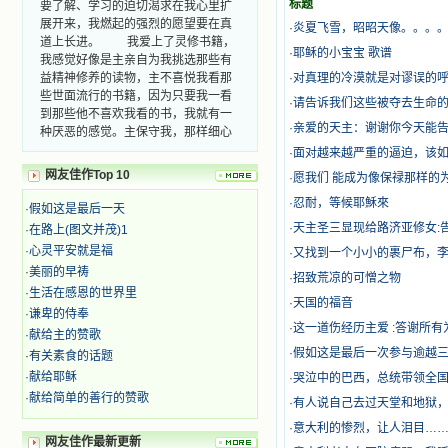
要了解、学习的迫切渴求在我心里扩
标题
展开来，我燃起的强烈的愿望要在真
·
炎夏飞雪，昭昭天像。。。
道上长进。 我爱上了灵修书籍，
·
耶稣的小宝宝 歌谱
我感觉好像是主亲自为我挑选那些有
益精神修养的读物，主不喜悦我看那
·
对真理的冷漠就是对谬误的
些世面流行的书籍，因为只要我一看
·
请告诉我们这些被夺去生命的
到那些他不喜欢我看的书，我就有一
种厌恶的感觉。主保守我，那样细心
·
亲爱的天主：谢谢你今天能
地防护着我，从那以后我从未读过一
·
面对越来越严重的逼迫，该如
本不良的书籍。 善良的书使人向
网友佳作Top 10
·
愿我们 能成为像保禄那样的
善，这些圣人的作品，渐渐地印在了
我的脑子里。读这些圣书时，我思潮
·
忍耐，等候耶穌來
·
假如这是最后一天
汹涌起伏，欣喜不能自已。书中谈到
·
天主圣三显现给路济亚修女:
·
在路上(图文并茂)1
这些圣人们如何在与主的交往中得到
·
心灵平安就是福
灵命的更新，德行的馨香如何上达天
·
又找到一个小小的裹尸布，李
庭。啊，在这世上曾住过那么多热心
·
美丽的早祷
·
招致荒凉的可憎之物
的圣人，为了传播福音，他们告别亲
·
生活在感恩的世界里
·
天国的福音
人，舍下了他们手中的一切，轻快地
·
谦卑的侍奉
踏上了异国他乡，到没有人知道真神
·
这一道伤经历主爱 :答谢所有
·
献给主的赞歌
的世界里去。啊，若不是主的引领，
·
假如这是最后一次参与逾越三
·
有关素食的话题
我可能到死还不认识他们呢！ 我
·
献给耶稣
的心灵从主给我的这些圣人的言行中
·
哭泣中的巴西，总统带领全国
选取了最美的色彩；当他们的一生在
·
献给简单的善行的赞歌
·
有人说自己去过天堂和地狱
我面前展开时，我是多么的惊奇、兴
·
意大利的惨烈，让人泪目……
奋啊！当我读到他们为主而受人逼
网友佳作最新更新