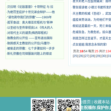
迫、凌辱，为将福音广传而被人追杀
·
意大利老人在医院痛哭：我呼吸
时，我为他们的在天之灵祈祷，我哭
·
贝拉明《论敌基督》十项特征 与 拉
·
警告毁谤者:小德兰书屋所发
着，为自已的同胞带给他们的苦难而
·
为绝罚圣庇护十世兄弟会辩护——他
·
天主教的权威《圣经》，武加
哀号。我一遍遍地重读那一行行被我
·
“请勿剥夺我们的弥撒”——1969年
的斑斑泪痕弄得模糊不清的字句，那
·
瘟疫来势汹汹，为何他们不
·
孤军奋战：奥大维亚尼枢机与“新神
些被主的爱火所燃烧而离开家乡来到
·
假如这是最后一天，死亡来临
中国的传教士，我多么爱你们啊！我
·
以圣经与圣传审视良14:《伟大的人
心中流淌着多少感激的泪水。 他
·
危城告急，为救危机，招众基督
·
对现代主义的谴责(梅西耶枢机）
们受苦却觉得喜乐，因为他们爱主，
·
致教会的公开信 ——宣布退出国际
·
到底怎样过圣诞节，才是天
他们感到能为主受一点苦是多么喜乐
·
致困惑天主教徒的公开信(马塞尔·
·
贞女姐姐:我思念永恒的家!
的事。他们受苦时仍在唱着感谢的
·
被偷走的弥撒：七个步骤如何一步步
歌，因他们无法不称颂主，因主使他
页次:
18
/54 每页:
25
共计:
13
·
新礼弥撒在司铎服装问题上的错误
们的心灵洋溢了快乐；他们激发了我
[
25
] [
26
] [
27
] [
28
] [
29
] [
30
] [
3
内心神圣的热情，在我的心灵深处燃
烧起一股无法扑灭的火焰，他们那强
有力的言行激励我向前。 我一面
读，一面想过着他们这样圣善的生
活，也立志不在这虚幻的尘世中寻求
安慰。我一读就是几个钟头，累了就
望着书上的圣像沉思默想。啊，当我
想到我有一天还要见到他们，亲耳聆
听他们的教诲，伴随在他们的身边，
和他们一起赞颂吾主，想到那使我欣
设为首页
|
收藏本站
喜欢乐的甜蜜的相会，这世界对于我
愿天主祝福你,保护你
一点吸引力都没有了。 从这些书