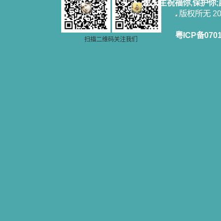
愿天主祝福你,保护你
籍里，我认识了许多爱主的人，他们
版权所无 2006
使我更亲近主，帮助我更深的认识
主，爱主。这些曾经生活在人间的圣
粤ICP备070
人圣女，内心隐藏着来自天上光照的
扫描二维码关注我们
各种宝藏，听他们对悦主的甜蜜喁
语，我也陶醉了。主藉着这些书籍慢
慢地培养我的心灵，当我看到这些圣
德芬芳的圣人再看看满身污秽的我，
我失望过，沮丧过，哭泣过，和主呕
气过，甚至埋怨天主不用祂的全能让
我立刻成圣。但是主让我明白，灵命
的成长需要时间，成长是渐进的，农
民等待稻谷的长成需要整个季节，才
能品尝丰收的喜悦，我也要有谦卑受
教的态度才能接受主的话语，要让这
些圣言成为血肉（果实），是需要时
间的。 从网上我读到许多有益心
灵的书。当我首次读到盖恩夫人的传
记时，清泪沾腮，她的经历强烈地震
撼着我的心，我接受到了一个很大的
恩宠，使我认识了十字架是生命的真
正之路。读圣女小德兰的传记时，我
又有别一种感受，我看到了一个与我
眼所见的完全不同的世界，那里没有