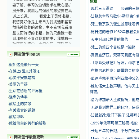
标题
要了解、学习的迫切渴求在我心里扩
·
现代三大谬误——邪恶的三
展开来，我燃起的强烈的愿望要在真
道上长进。 我爱上了灵修书籍，
·
法籍总主教马歇尔·勒菲弗尔
我感觉好像是主亲自为我挑选那些有
·
梵二新宗教的诞生就意味着
益精神修养的读物，主不喜悦我看那
些世面流行的书籍，因为只要我一看
·
德日进的著作1962年被教
到那些他不喜欢我看的书，我就有一
·
天主对现代世界的警告——
种厌恶的感觉。主保守我，那样细心
·
梵二的第四个目标是: "架起一
地防护着我，从那以后我从未读过一
本不良的书籍。 善良的书使人向
网友佳作Top 10
·
真假露济亚，梵蒂冈到底有
善，这些圣人的作品，渐渐地印在了
·
《耶稣受难记》导演，梅尔.
·
假如这是最后一天
我的脑子里。读这些圣书时，我思潮
汹涌起伏，欣喜不能自已。书中谈到
·
布格尼尼档案：颠覆教会的
·
在路上(图文并茂)1
这些圣人们如何在与主的交往中得到
·
心灵平安就是福
·
瓜达卢佩圣母玛利亚给神父
灵命的更新，德行的馨香如何上达天
·
美丽的早祷
·
维加诺大主教声明，他与天主
庭。啊，在这世上曾住过那么多热心
·
生活在感恩的世界里
辞职。
的圣人，为了传播福音，他们告别亲
·
谦卑的侍奉
人，舍下了他们手中的一切，轻快地
·
请为维加诺大主教祈祷，他成
·
献给主的赞歌
踏上了异国他乡，到没有人知道真神
·
无论我到世界上的何地，使
的世界里去。啊，若不是主的引领，
·
有关素食的话题
我可能到死还不认识他们呢！ 我
·
知错就改:我们下架了 法蒂玛
·
献给耶稣
的心灵从主给我的这些圣人的言行中
·
1959年法蒂玛第三秘密揭
·
献给简单的善行的赞歌
选取了最美的色彩；当他们的一生在
·
长达五年的长跑，不分白天黑
我面前展开时，我是多么的惊奇、兴
网友佳作最新更新
奋啊！当我读到他们为主而受人逼
·
Marie-Julie Jahen