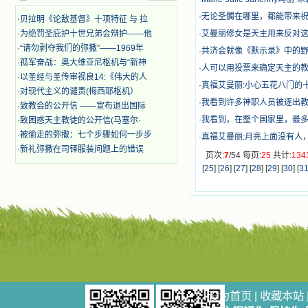
迫、凌辱，为将福音广传而被人追杀
·
​无论圣髑在哪里，都能带来
·
贝拉明《论敌基督》十项特征 与 拉
时，我为他们的在天之灵祈祷，我哭
·
为绝罚圣庇护十世兄弟会辩护——他
·
艾曼丽修女是天主用来反对
着，为自已的同胞带给他们的苦难而
哀号。我一遍遍地重读那一行行被我
·
“请勿剥夺我们的弥撒”——1969年
·
共济会就像《默示录》中的
的斑斑泪痕弄得模糊不清的字句，那
·
孤军奋战：奥大维亚尼枢机与“新神
·
人可以用投票来确定天主的
些被主的爱火所燃烧而离开家乡来到
·
以圣经与圣传审视良14:《伟大的人
中国的传教士，我多么爱你们啊！我
·
真福艾曼丽:小心五花八门的
·
对现代主义的谴责(梅西耶枢机）
心中流淌着多少感激的泪水。 他
·
我看到许多神职人员被逐出教
·
致教会的公开信 ——宣布退出国际
们受苦却觉得喜乐，因为他们爱主，
·
我看到，在整个国家里，最
·
致困惑天主教徒的公开信(马塞尔·
他们感到能为主受一点苦是多么喜乐
的事。他们受苦时仍在唱着感谢的
·
被偷走的弥撒：七个步骤如何一步步
·
真福艾曼丽:月亮上面没有人
歌，因他们无法不称颂主，因主使他
·
新礼弥撒在司铎服装问题上的错误
页次:
7
/54 每页:
25
共计:
134
们的心灵洋溢了快乐；他们激发了我
[
25
] [
26
] [
27
] [
28
] [
29
] [
30
] [
3
内心神圣的热情，在我的心灵深处燃
烧起一股无法扑灭的火焰，他们那强
有力的言行激励我向前。 我一面
读，一面想过着他们这样圣善的生
活，也立志不在这虚幻的尘世中寻求
安慰。我一读就是几个钟头，累了就
望着书上的圣像沉思默想。啊，当我
想到我有一天还要见到他们，亲耳聆
听他们的教诲，伴随在他们的身边，
和他们一起赞颂吾主，想到那使我欣
喜欢乐的甜蜜的相会，这世界对于我
设为首页
|
收藏本站
一点吸引力都没有了。 从这些书