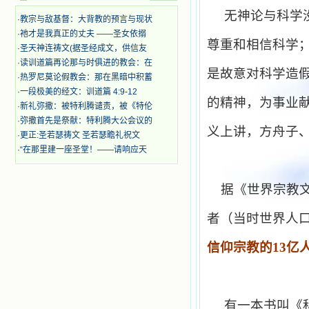
时，我为他们的在天之灵祈祷，我哭
无神论与科学
·
教宗与敌基督：大背教的预言与现状
着，为自已的同胞带给他们的苦难而
·
祂才是我真正的丈夫 ——圣女依搦
哀号。我一遍遍地重读那一行行被我
尊重和相信科学
·
圣天神连祷文(据圣经成文，供信友
的斑斑泪痕弄得模糊不清的字句，那
些被主的爱火所燃烧而离开家乡来到
·
读训道篇再论那与时俱进的教会：在
是故意对科学造
中国的传教士，我多么爱你们啊！我
·
热罗尼莫论假教会：那在黑暗中积蓄
心中流淌着多少感激的泪水。 他
·
一段极美的经文：训道篇 4:9-12
们受苦却觉得喜乐，因为他们爱主，
的精神，为事业
·
新礼弥撒：被特利腾谴责，被《特伦
他们感到能为主受一点苦是多么喜乐
·
弥撒首先是祭献：特利腾大公会议的
的事。他们受苦时仍在唱着感谢的
义上讲，方舟子
·
更正:圣若瑟祷文 圣若瑟瞻礼祝文
歌，因他们无法不称颂主，因主使他
们的心灵洋溢了快乐；他们激发了我
·
“在那里建一座圣堂！——请响应天
内心神圣的热情，在我的心灵深处燃
烧起一股无法扑灭的火焰，他们那强
有力的言行激励我向前。 我一面
据《世界宗教
读，一面想过着他们这样圣善的生
活，也立志不在这虚幻的尘世中寻求
者（当时世界人
安慰。我一读就是几个钟头，累了就
望着书上的圣像沉思默想。啊，当我
信仰宗教的
13
亿
想到我有一天还要见到他们，亲耳聆
听他们的教诲，伴随在他们的身边，
和他们一起赞颂吾主，想到那使我欣
喜欢乐的甜蜜的相会，这世界对于我
一点吸引力都没有了。 从这些书
有一本书叫《