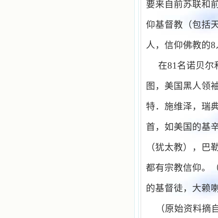
自己在人的心里建造的爱的天堂。还
要来自前苏联和
有圣女大德兰的自传，在这位圣女的
感召下，我初领了圣体，从圣体中获
仰基督教（包括
得无量恩宠。这些书引我向往那超性
的境界，向往那浑然忘我的境界，从
人，信仰佛教的
8
此无益的书一概不看了。我一遍遍地
重温这些我喜欢的书籍，一遍又一遍
地回味书中那些难忘的情景，我和他
在
81
名诺贝尔
们谈心，告诉他们我愿意效法他们，
心里多么渴望能像他们那样爱主。
图，美国黑人领袖
我因此而认识了许许多多圣人，
这些圣人中有许多也曾是罪人，使我
特．施维泽，瑞
也能向他们敞开心门。我一会儿求这
个圣人为我转祷，一会儿求那个圣人
为我祈求圣宠，这些圣人使我的生活
首，如美国的基
变得丰富多彩。我想，既然他们真心
爱天主，那么他们也会真心爱我。现
（犹太教），巴
在他们和天主如此接近，当世人向他
们祈求时，他们也会想方设法将我的
都有宗教信仰。
祈祷告诉天主的。就这样，他们和我
共享生活的体验，不断地把上天仁爱
的芬芳散播给我，他们的友谊使我的
的基督徒，大赖
欢乐加倍，痛苦减半；他们已走过死
阴的幽谷，从他们身上我学习到了明
（原始资料摘
辨、通达、智慧、勇敢、诚实、快