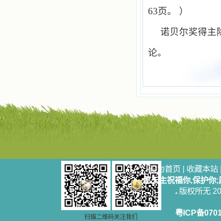
乐、圣洁等等美德。他们的言行是滋
63
页。 ）
润我心田的美酒。 这些书使我专
注于天上的事理，我的很多不良嗜好
因此不知不觉地放弃了。我的信德一
诺贝尔奖得主
天一天长大，我知道我的一言一行都
有天使记录；我也深信人有灵魂，信
论。
主的人有一个美好的家；也相信圣人
们都在天上为我祈祷，我并不是孤军
奋战；我是生活在一个由天上地下千
千万万奉耶稣的名而组成的家庭里，
我庆幸自己因了主的恩宠能生活在这
个大家庭慈爱的怀抱里；我也渴望所
有的人都能进入光明天家，和圣人们
一起赞美天主于无穷世！ 小德兰
爱心书屋启源于一个美好的梦。小德
兰希望所有圣书的作者和译者都能向
主敞开心门，为圣书广传而不记个人
的私利；愿天主赐福小德兰；赐福所
有传扬主名的网站；赐福所有来看圣
设为首页
|
收藏本站
书的人；也求主扩张人的心界，使小
愿天主祝福你,保护你
德兰能将更多更好的书藉，献给喜欢
读圣书的人！从2014年12月18日开始
版权所无 2006
我们使用新域名(xiaodelan.love），
原域名被他人办理开通,请您更改您网
粤ICP备070
站或博客上的链接，谢谢。 【请关注
扫描二维码关注我们