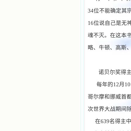
籍里，我认识了许多爱主的人，他们
使我更亲近主，帮助我更深的认识
34
位不能确定其
主，爱主。这些曾经生活在人间的圣
人圣女，内心隐藏着来自天上光照的
各种宝藏，听他们对悦主的甜蜜喁
16
位说自己是无
语，我也陶醉了。主藉着这些书籍慢
慢地培养我的心灵，当我看到这些圣
魂不灭。在这本
德芬芳的圣人再看看满身污秽的我，
我失望过，沮丧过，哭泣过，和主呕
略、牛顿、高斯
气过，甚至埋怨天主不用祂的全能让
我立刻成圣。但是主让我明白，灵命
的成长需要时间，成长是渐进的，农
民等待稻谷的长成需要整个季节，才
能品尝丰收的喜悦，我也要有谦卑受
诺贝尔奖得
教的态度才能接受主的话语，要让这
些圣言成为血肉（果实），是需要时
每年的
12
月
10
间的。 从网上我读到许多有益心
灵的书。当我首次读到盖恩夫人的传
记时，清泪沾腮，她的经历强烈地震
哥尔摩和挪威首
撼着我的心，我接受到了一个很大的
恩宠，使我认识了十字架是生命的真
次世界大战期间
正之路。读圣女小德兰的传记时，我
又有别一种感受，我看到了一个与我
在
639
名得主
眼所见的完全不同的世界，那里没有
争吵，没有仇恨，没有岐视，那是主