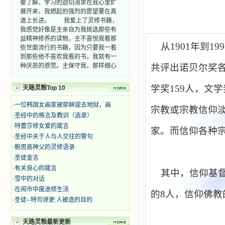
展开来，我燃起的强烈的愿望要在真
道上长进。 我爱上了灵修书籍，
我感觉好像是主亲自为我挑选那些有
益精神修养的读物，主不喜悦我看那
些世面流行的书籍，因为只要我一看
从
1901
年到
199
到那些他不喜欢我看的书，我就有一
种厌恶的感觉。主保守我，那样细心
共评出诺贝尔奖
地防护着我，从那以后我从未读过一
本不良的书籍。 善良的书使人向
学奖
159
人，文学
天路灵粮Top 10
善，这些圣人的作品，渐渐地印在了
我的脑子里。读这些圣书时，我思潮
·
一位韩国女画家被耶稣提去地狱，画
汹涌起伏，欣喜不能自已。书中谈到
宗教或宗教信仰
·
圣经中的格言及教训（选录）
这些圣人们如何在与主的交往中得到
灵命的更新，德行的馨香如何上达天
·
特蕾莎修女爱的箴言
家。而信仰各种
庭。啊，在这世上曾住过那么多热心
·
圣经中关于人与人交往的警句
的圣人，为了传播福音，他们告别亲
·
鲍思高神父的灵修语录
人，舍下了他们手中的一切，轻快地
·
圣徒金言
踏上了异国他乡，到没有人知道真神
·
有关良心的箴言
的世界里去。啊，若不是主的引领，
其中，信仰基
·
雪中的对话
我可能到死还不认识他们呢！ 我
的心灵从主给我的这些圣人的言行中
·
在闹市中度退修生活
的
8
人，信仰佛教
选取了最美的色彩；当他们的一生在
·
圣徒--特司谛更:人被造的目的
我面前展开时，我是多么的惊奇、兴
奋啊！当我读到他们为主而受人逼
天路灵粮最新更新
迫、凌辱，为将福音广传而被人追杀