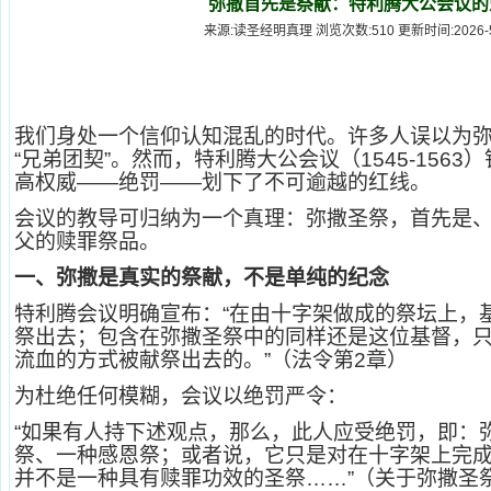
弥撒首先是祭献：特利腾大公会议的
来源:读圣经明真理 浏览次数:510 更新时间:2026-5-7
我们身处一个信仰认知混乱的时代。许多人误以为弥撒
“兄弟团契”。然而，特利腾大公会议（1545-156
高权威——绝罚——划下了不可逾越的红线。
会议的教导可归纳为一个真理：弥撒圣祭，首先是
父的赎罪祭品。
一、弥撒是真实的祭献，不是单纯的纪念
特利腾会议明确宣布：“在由十字架做成的祭坛上，
祭出去；包含在弥撒圣祭中的同样还是这位基督，
流血的方式被献祭出去的。”（法令第2章）
为杜绝任何模糊，会议以绝罚严令：
“如果有人持下述观点，那么，此人应受绝罚，即：
祭、一种感恩祭；或者说，它只是对在十字架上完
并不是一种具有赎罪功效的圣祭……”（关于弥撒圣