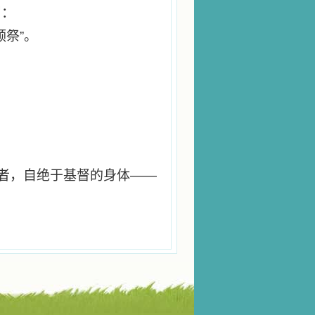
罚：
颂祭”。
过者，自绝于基督的身体——