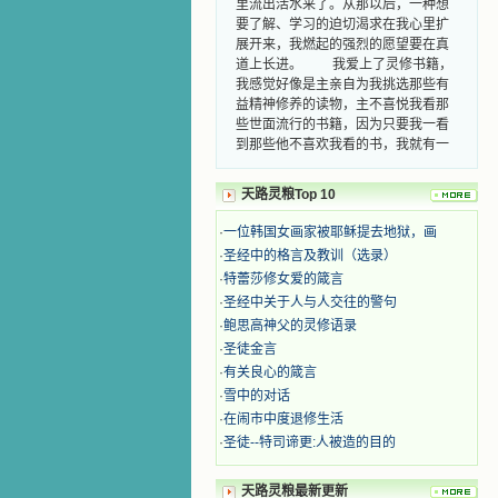
要了解、学习的迫切渴求在我心里扩
展开来，我燃起的强烈的愿望要在真
道上长进。 我爱上了灵修书籍，
我感觉好像是主亲自为我挑选那些有
益精神修养的读物，主不喜悦我看那
些世面流行的书籍，因为只要我一看
到那些他不喜欢我看的书，我就有一
种厌恶的感觉。主保守我，那样细心
地防护着我，从那以后我从未读过一
本不良的书籍。 善良的书使人向
天路灵粮Top 10
善，这些圣人的作品，渐渐地印在了
·
一位韩国女画家被耶稣提去地狱，画
我的脑子里。读这些圣书时，我思潮
汹涌起伏，欣喜不能自已。书中谈到
·
圣经中的格言及教训（选录）
这些圣人们如何在与主的交往中得到
·
特蕾莎修女爱的箴言
灵命的更新，德行的馨香如何上达天
·
圣经中关于人与人交往的警句
庭。啊，在这世上曾住过那么多热心
·
鲍思高神父的灵修语录
的圣人，为了传播福音，他们告别亲
·
圣徒金言
人，舍下了他们手中的一切，轻快地
·
有关良心的箴言
踏上了异国他乡，到没有人知道真神
的世界里去。啊，若不是主的引领，
·
雪中的对话
我可能到死还不认识他们呢！ 我
·
在闹市中度退修生活
的心灵从主给我的这些圣人的言行中
·
圣徒--特司谛更:人被造的目的
选取了最美的色彩；当他们的一生在
我面前展开时，我是多么的惊奇、兴
天路灵粮最新更新
奋啊！当我读到他们为主而受人逼