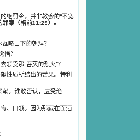
的绝罚令，并非教会的“不宽
罪案（格前11:29）。
加尔瓦略山下的朝拜？
觉悟？
去领受那“吞灭的烈火”？
祭献性质所结出的苦果。特利
祭献。谁敢否认，应受绝
痛悔、口领。因为那藏在面酒
要