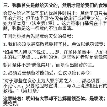
三、弥撒首先是献给天父的，然后才是给我们的食
会议在论述圣体圣事的优越性时指出：其他圣事只
圣的力量；但圣体圣事“在没有被施行或领受之前，
始力量本身”（法令第1章）。这力量来自基督在十
献，弥撒是这一祭献的不流血重演。
正因为弥撒首先是献给天父的祭献：
1.
我们必须以最高敬意朝拜圣体。会议以绝罚谴责
“如果有人持以下说法……即：在圣体圣事中，人们
主的独子基督……否则的话，这些敬拜者就是偶像崇
朝拜圣体不是“偶像崇拜”，而是认出隐藏的主。
2.
必须妥善预备才能领受。会议以绝罚命令：
“对于那些在良心上为大罪所累之人……都必须要…
不论何人，只要他胆敢宣讲……与以上说法相违背
教籍。”（第11条）
这意味着：明知有大罪却不告解而领圣体，是亵渎
受绝罚。