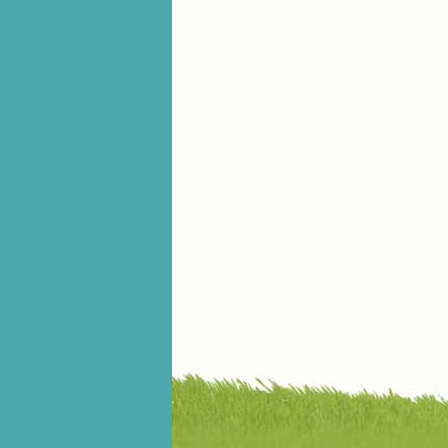
辨、通达、智慧、勇敢、诚实、快
乐、圣洁等等美德。他们的言行是滋
润我心田的美酒。 这些书使我专
注于天上的事理，我的很多不良嗜好
因此不知不觉地放弃了。我的信德一
天一天长大，我知道我的一言一行都
有天使记录；我也深信人有灵魂，信
主的人有一个美好的家；也相信圣人
们都在天上为我祈祷，我并不是孤军
奋战；我是生活在一个由天上地下千
千万万奉耶稣的名而组成的家庭里，
我庆幸自己因了主的恩宠能生活在这
个大家庭慈爱的怀抱里；我也渴望所
有的人都能进入光明天家，和圣人们
一起赞美天主于无穷世！ 小德兰
爱心书屋启源于一个美好的梦。小德
兰希望所有圣书的作者和译者都能向
主敞开心门，为圣书广传而不记个人
的私利；愿天主赐福小德兰；赐福所
有传扬主名的网站；赐福所有来看圣
书的人；也求主扩张人的心界，使小
德兰能将更多更好的书藉，献给喜欢
读圣书的人！从2014年12月18日开始
我们使用新域名(xiaodelan.love），
原域名被他人办理开通,请您更改您网