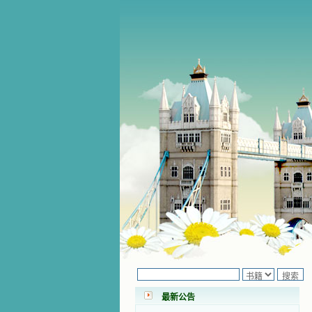
小德兰爱心书屋最新公告 有一天，我
做了一个奇怪的梦，至今让我难忘。
梦中，我看到一本打开的用石头做的
书，我用舌头去舔它，觉得有一种甜
味，我就更用力去舔，最后从这本书
最新公告
里流出活水来了。从那以后，一种想