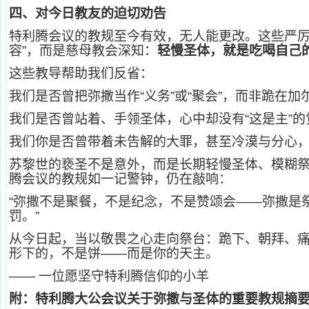
四、对今日教友的迫切劝告
特利腾会议的教规至今有效，无人能更改。这些严厉
容”，而是慈母教会深知：
轻慢圣体，就是吃喝自己的
这些教导帮助我们反省：
我们是否曾把弥撒当作“义务”或“聚会”，而非跪在
我们是否曾站着、手领圣体，心中却没有“这是主”的
我们你是否曾带着未告解的大罪，甚至冷漠与分心，
苏黎世的亵圣不是意外，而是长期轻慢圣体、模糊
腾会议的教规如一记警钟，仍在敲响：
“弥撒不是聚餐，不是纪念，不是赞颂会——弥撒是
罚。”
从今日起，当以敬畏之心走向祭台：跪下、朝拜、
形下的，不是饼——而是你的天主。
—— 一位愿坚守特利腾信仰的小羊
附：特利腾大公会议关于弥撒与圣体的重要教规摘