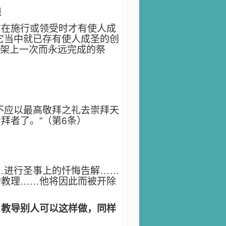
粮
有在施行或领受时才有使人成
它当中就已存有使人成圣的创
字架上一次而永远完成的祭
：
不应以最高敬拜之礼去崇拜天
拜者了。”（第6条）
…进行圣事上的忏悔告解……
的教理……他将因此而被开除
；教导别人可以这样做，同样