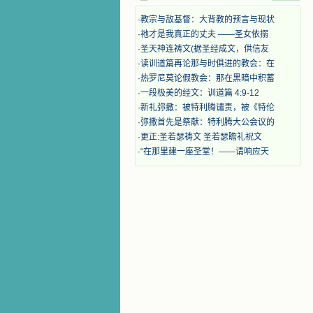
迫、凌辱，为将福音广传而被人追杀
·
教宗与敌基督：大背教的预言与现状
时，我为他们的在天之灵祈祷，我哭
·
祂才是我真正的丈夫 ——圣女依搦
着，为自已的同胞带给他们的苦难而
哀号。我一遍遍地重读那一行行被我
·
圣天神连祷文(据圣经成文，供信友
的斑斑泪痕弄得模糊不清的字句，那
·
读训道篇再论那与时俱进的教会：在
些被主的爱火所燃烧而离开家乡来到
·
热罗尼莫论假教会：那在黑暗中积蓄
中国的传教士，我多么爱你们啊！我
·
一段极美的经文：训道篇 4:9-12
心中流淌着多少感激的泪水。 他
·
新礼弥撒：被特利腾谴责，被《特伦
们受苦却觉得喜乐，因为他们爱主，
·
弥撒首先是祭献：特利腾大公会议的
他们感到能为主受一点苦是多么喜乐
的事。他们受苦时仍在唱着感谢的
·
更正:圣若瑟祷文 圣若瑟瞻礼祝文
歌，因他们无法不称颂主，因主使他
·
“在那里建一座圣堂！——请响应天
们的心灵洋溢了快乐；他们激发了我
内心神圣的热情，在我的心灵深处燃
烧起一股无法扑灭的火焰，他们那强
有力的言行激励我向前。 我一面
读，一面想过着他们这样圣善的生
活，也立志不在这虚幻的尘世中寻求
安慰。我一读就是几个钟头，累了就
望着书上的圣像沉思默想。啊，当我
想到我有一天还要见到他们，亲耳聆
听他们的教诲，伴随在他们的身边，
和他们一起赞颂吾主，想到那使我欣
喜欢乐的甜蜜的相会，这世界对于我
一点吸引力都没有了。 从这些书